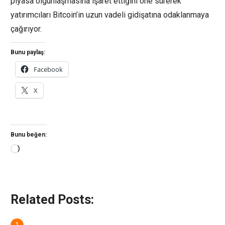
piyasa olgunlaşmasına işaret ettiğini öne sürerek
yatırımcıları Bitcoin’in uzun vadeli gidişatına odaklanmaya
çağırıyor.
Bunu paylaş:
Facebook
X
Bunu beğen:
Yükleniyor...
Related Posts: