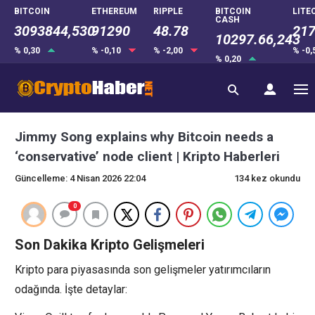
BITCOIN
ETHEREUM
RIPPLE
BITCOIN
LITE
CASH
3093844,530
91290
48.78
217
10297.66,243
% 0,30
% -0,10
% -2,00
% -0
% 0,20
Jimmy Song explains why Bitcoin needs a
‘conservative’ node client | Kripto Haberleri
Güncelleme: 4 Nisan 2026 22:04
134 kez okundu
0
Son Dakika Kripto Gelişmeleri
Kripto para piyasasında son gelişmeler yatırımcıların
odağında. İşte detaylar: