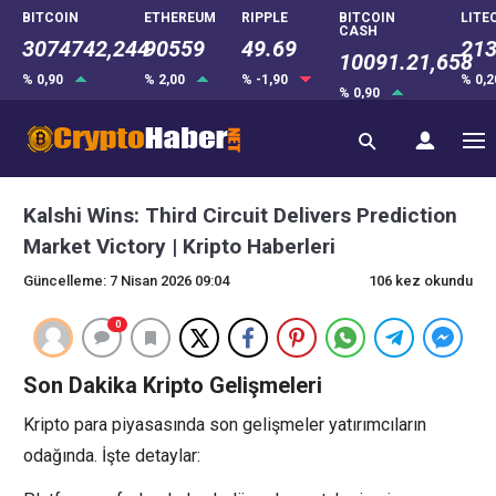
BITCOIN
ETHEREUM
RIPPLE
BITCOIN
LITE
CASH
3074742,244
90559
49.69
213
10091.21,658
% 0,90
% 2,00
% -1,90
% 0,
% 0,90
Kalshi Wins: Third Circuit Delivers Prediction
Market Victory | Kripto Haberleri
Güncelleme: 7 Nisan 2026 09:04
106 kez okundu
0
Son Dakika Kripto Gelişmeleri
Kripto para piyasasında son gelişmeler yatırımcıların
odağında. İşte detaylar: