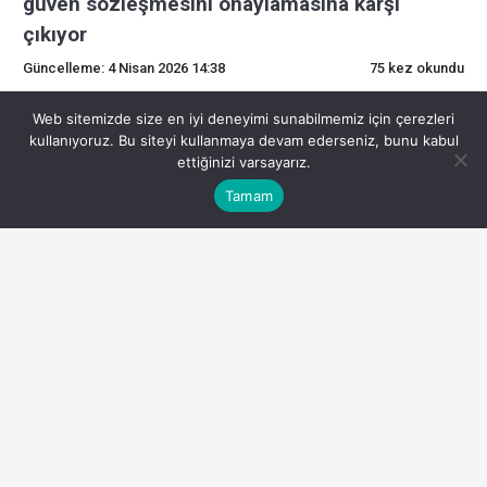
güven sözleşmesini onaylamasına karşı
çıkıyor
Güncelleme: 4 Nisan 2026 14:38
75 kez okundu
0
Web sitemizde size en iyi deneyimi sunabilmemiz için çerezleri
kullanıyoruz. Bu siteyi kullanmaya devam ederseniz, bunu kabul
ettiğinizi varsayarız.
Yazan Nate Kostar, Personel Yazarı İnceleyen Sam Bourgi,
Tamam
Personel Editörü Dinle 0:00 Abone ol Takip edin
Amerika Bağımsız Topluluk Bankacıları, Para Birimi
Denetleme Ofisi’nin (OCC) Coinbase’in ulusal güven
bankası sözleşmesini şartlı olarak onaylamasına karşı çıktı
ve uygulamanın düzenleyici standartların altında kaldığı ve
tüketiciler ve finansal sistem için risk oluşturabileceği
konusunda uyarıda bulundu. Perşembe günü ICBA, ICBA
Kaynak:
Orijinal Haber
Bunu paylaş: