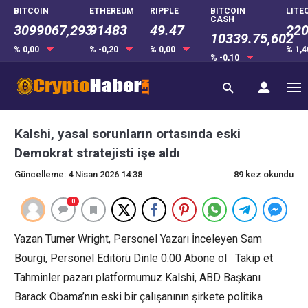
BITCOIN
ETHEREUM
RIPPLE
BITCOIN
LITE
CASH
3099067,293
91483
49.47
220
10339.75,602
% 0,00
% -0,20
% 0,00
% 1,
% -0,10
Kalshi, yasal sorunların ortasında eski
Demokrat stratejisti işe aldı
Güncelleme: 4 Nisan 2026 14:38
89 kez okundu
0
Yazan Turner Wright, Personel Yazarı İnceleyen Sam
Bourgi, Personel Editörü Dinle 0:00 Abone ol Takip et
Tahminler pazarı platformumuz Kalshi, ABD Başkanı
Barack Obama’nın eski bir çalışanının şirkete politika