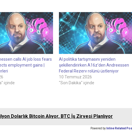
ssen calls AI job loss fears
AI politika tartışmasını yeniden
pects employment gains |
şekillendirirken A16z’den Andreessen
rleri
Federal Rezerv rolünü üstleniyor
26
10 Temmuz 2026
" içinde
"Son Dakika" içinde
lyon Dolarlık Bitcoin Alıyor, BTC İş Zirvesi Planlıyor
Powered by
Inline Related Po