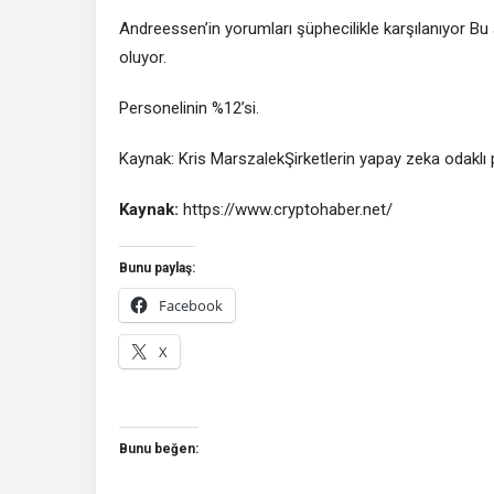
Andreessen’in yorumları şüphecilikle karşılanıyor Bu 
oluyor.
Personelinin %12’si.
Kaynak: Kris MarszalekŞirketlerin yapay zeka odaklı pi
Kaynak:
https://www.cryptohaber.net/
Bunu paylaş:
Facebook
X
Bunu beğen: