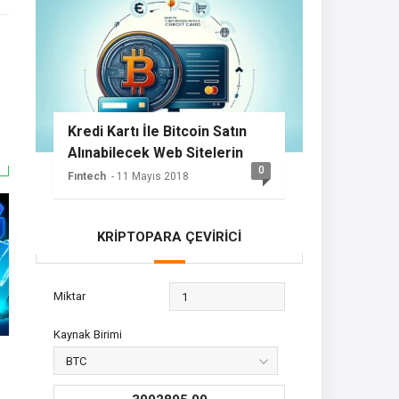
Kredi Kartı İle Bitcoin Satın
Alınabilecek Web Sitelerin
0
Listesi
Fıntech
- 11 Mayıs 2018
KRİPTOPARA ÇEVİRİCİ
Miktar
Kaynak Birimi