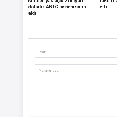
Mateen yaklaşık 2 milyon
token ha
dolarlık ABTC hissesi satın
etti
aldı