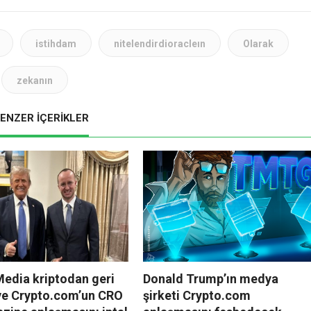
istihdam
nitelendirdioracleın
Olarak
zekanın
ENZER İÇERİKLER
edia kriptodan geri
Donald Trump’ın medya
 ve Crypto.com’un CRO
şirketi Crypto.com