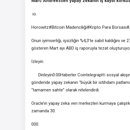
Marc Andreessen yapay zekanın iş kaybı korkusun
io.
Horowitz#Bitcoin Madenciliği#Kripto Para Borsası
Onun iyimserliği, işsizliğin %4,3’te sabit kaldığını ve 
gösteren Mart ayı ABD iş raporuyla tezat oluşturuyor
İzleyin.
Dinleyin0:00Haberler Cointelegraph’ı sosyal akışın
gönderide yapay zekanın “büyük bir istihdam patlamasın
“tamamen sahte” olarak nitelendirdi.
Oracle’ın yapay zeka veri merkezleri kurmaya çalışır
zamanda 30.
000.