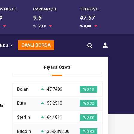
S HUB/TL
CARDANO/TL
TETHER/TL
4
9.6
47.67
0
% -2,10
% 0,00
CANLI BORSA
EKS
Piyasa Özeti
Dolar
47,7436
% 0.18
Euro
55,2510
% 0.32
du
Sterlin
64,4811
% 0.38
Bitcoin
3092895,00
% 0.80