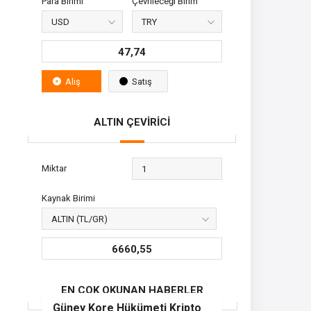
Para Birimi
Çevrileceği Birim
47,74
Alış
Satış
ALTIN ÇEVİRİCİ
Miktar
Kaynak Birimi
6660,55
EN ÇOK OKUNAN HABERLER
Güney Kore Hükümeti Kripto