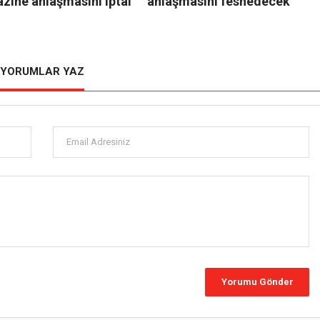
zine anlaşmasını iptal
anlaşmasını feshedecek
YORUMLAR YAZ