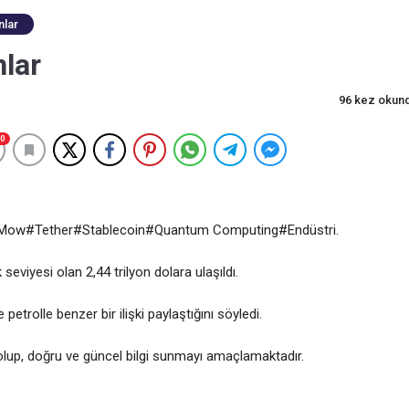
nlar
nlar
96 kez okun
0
Mow#Tether#Stablecoin#Quantum Computing#Endüstri.
viyesi olan 2,44 trilyon dolara ulaşıldı.
petrolle benzer bir ilişki paylaştığını söyledi.
olup, doğru ve güncel bilgi sunmayı amaçlamaktadır.