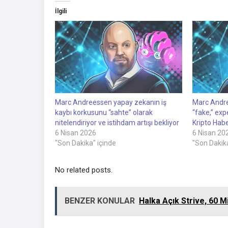
İlgili
Marc Andreessen yapay zekanın iş
Marc Andree
kaybı korkusunu “sahte” olarak
“fake,” ex
nitelendiriyor ve istihdam artışı bekliyor
Kripto Habe
6 Nisan 2026
6 Nisan 20
"Son Dakika" içinde
"Son Dakika
No related posts.
BENZER KONULAR
Halka Açık Strive, 60 Mi