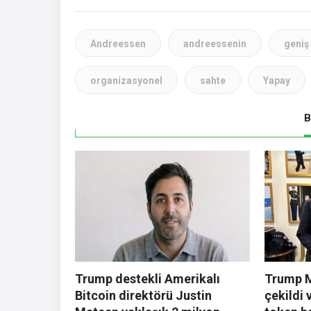
Andreessen
andreessenin
geniş
organizasyonel
sahte
Yapay
B
Trump destekli Amerikalı
Trump M
Bitcoin direktörü Justin
çekildi