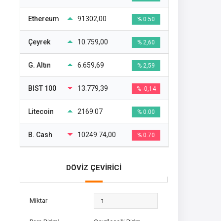
Ethereum
91302,00
% 0.50
Çeyrek
10.759,00
% 2,60
G. Altın
6.659,69
% 2,59
BIST 100
13.779,39
% -0,14
Litecoin
2169.07
% 0.00
B. Cash
10249.74,00
% 0.70
DÖVİZ ÇEVİRİCİ
Miktar