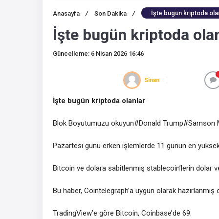
İşte bugün kriptoda ola
Anasayfa
/
Son Dakika
/
İşte bugün kriptoda ola
Güncelleme: 6 Nisan 2026 16:46
Sinan
İşte bugün kriptoda olanlar
Blok Boyutumuzu okuyun#Donald Trump#Samson 
Pazartesi günü erken işlemlerde 11 günün en yüksek se
Bitcoin ve dolara sabitlenmiş stablecoin’lerin dolar ve 
Bu haber, Cointelegraph’a uygun olarak hazırlanmış 
TradingView’e göre Bitcoin, Coinbase’de 69.