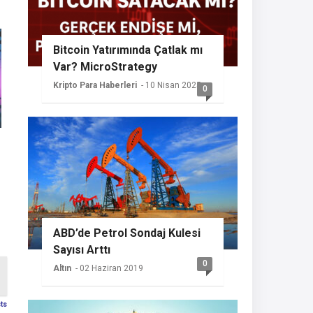
Bitcoin Yatırımında Çatlak mı
Var? MicroStrategy
Sessizliğini Koruyor
Kripto Para Haberleri
- 10 Nisan 2025
0
ABD’de Petrol Sondaj Kulesi
Sayısı Arttı
0
Altın
- 02 Haziran 2019
sts