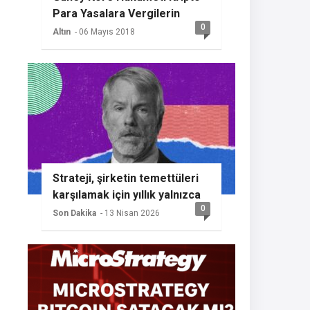
Para Yasalara Vergilerin
0
Getireceğini Açıkladı
Altın
- 06 Mayıs 2018
Strateji, şirketin temettüleri
karşılamak için yıllık yalnızca
0
%2 BTC büyümesine ihtiyaç
Son Dakika
- 13 Nisan 2026
duyması nedeniyle başka bir
Bitcoin alımının sinyalini
veriyor