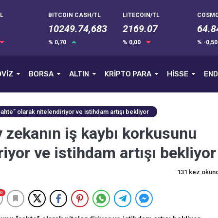
L
BITCOIN CASH/TL
LITECOIN/TL
COSMO
10249.74,683
2169.07
64.8
% 0,70
% 0,00
% -0,5
VİZ
BORSA
ALTIN
KRİPTO PARA
HİSSE
END
e” olarak nitelendiriyor ve istihdam artışı bekliyor
 zekanın iş kaybı korkusunu
riyor ve istihdam artışı bekliyor
131 kez okun
0