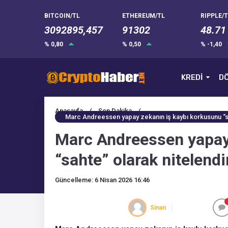
BITCOIN/TL
ETHEREUM/TL
RIPPLE/T
3092895,457
91302
48.71
% 0,80
% 0,50
% -1,40
KREDİ
DÖ
Anasayfa
/
Son Dakika
/
Marc Andreessen yapay zekanın iş kaybı korkusunu “saht
Marc Andreessen yapay
“sahte” olarak nitelendi
Güncelleme: 6 Nisan 2026 16:46
Sinan