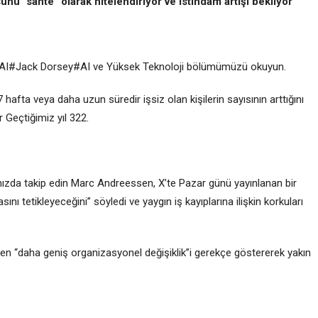
u “sahte” olarak nitelendiriyor ve istihdam artışı bekliyor
#AI#Jack Dorsey#AI ve Yüksek Teknoloji bölümümüzü okuyun.
27 hafta veya daha uzun süredir işsiz olan kişilerin sayısının arttığını
 Geçtiğimiz yıl 322.
ızda takip edin Marc Andreessen, X’te Pazar günü yayınlanan bir
ı tetikleyeceğini” söyledi ve yaygın iş kayıplarına ilişkin korkuları
ken “daha geniş organizasyonel değişiklik”i gerekçe göstererek yakın