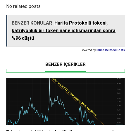
giderek büyüyen Web3
No related posts.
kapanışları listesine
katılıyor. Duyurunun
ardından CoinGecko'ya
BENZER KONULAR
Harita Protokolü tokeni,
göre Dmail Network'ün
katrilyonluk bir token nane istismarından sonra
tokenı tüm zamanların en
düşük seviyesi olan
%96 düştü
0,0002067 dolara geriledi.
Ocak 2025'te DappRadar,…
Powered by
Inline Related Posts
BENZER İÇERİKLER