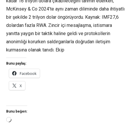
kadar 16 trilyon dolara çıkabileceğini tahmin ederken,
McKinsey & Co 2024’te aynı zaman diliminde daha ihtiyatlı
bir şekilde 2 trilyon dolar öngörüyordu. Kaynak: IMF27,6
dolardan fazla RWA. Zincir içi mesajlaşma, istismara
yanıtta yaygın bir taktik haline geldi ve protokollerin
anonimliği korurken saldırganlarla doğrudan iletişim
kurmasına olanak tanıdı. Ekip
Bunu paylaş:
Facebook
X
Bunu beğen:
Yükleniyor...