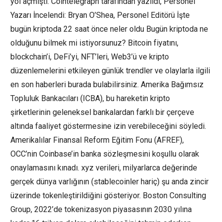
yol açmıştı. Cointelegraph tarafından yazıldı, Personel
Yazarı İncelendi: Bryan O’Shea, Personel Editörü İşte
bugün kriptoda 22 saat önce neler oldu Bugün kriptoda ne
olduğunu bilmek mi istiyorsunuz? Bitcoin fiyatını,
blockchain’i, DeFi’yi, NFT’leri, Web3’ü ve kripto
düzenlemelerini etkileyen günlük trendler ve olaylarla ilgili
en son haberleri burada bulabilirsiniz. Amerika Bağımsız
Topluluk Bankacıları (ICBA), bu hareketin kripto
şirketlerinin geleneksel bankalardan farklı bir çerçeve
altında faaliyet göstermesine izin verebileceğini söyledi.
Amerikalılar Finansal Reform Eğitim Fonu (AFREF),
OCC’nin Coinbase’in banka sözleşmesini koşullu olarak
onaylamasını kınadı. xyz verileri, milyarlarca değerinde
gerçek dünya varlığının (stablecoinler hariç) şu anda zincir
üzerinde tokenleştirildiğini gösteriyor. Boston Consulting
Group, 2022’de tokenizasyon piyasasının 2030 yılına