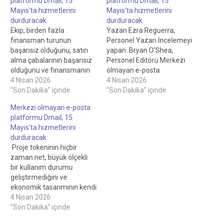
platformu Dmail, 15
platformu Dmail, 15
Mayıs’ta hizmetlerini
Mayıs’ta hizmetlerini
durduracak
durduracak
Ekip, birden fazla
Yazan Ezra Reguerra,
finansman turunun
Personel Yazarı İncelemeyi
başarısız olduğunu, satın
yapan: Bryan O'Shea,
alma çabalarının başarısız
Personel Editörü Merkezi
olduğunu ve finansmanın
olmayan e-posta
tükenmeye yaklaştığını
4 Nisan 2026
platformu Dmail Mayıs
4 Nisan 2026
söyledi. Kaynak: Dmail
"Son Dakika" içinde
15'te hizmetleri
"Son Dakika" içinde
AğıDmail maliyetlere,
durduracak 22 saat önce
Merkezi olmayan e-posta
başarısız bağış toplamaya
Dmail Ağı, yüksek altyapı
platformu Dmail, 15
ve zayıf token kullanımına
maliyetleri, başarısız bağış
Mayıs’ta hizmetlerini
işaret ediyorDmail, merkezi
toplama ve zayıf token
durduracak
olmayan bir iletişim
kullanımı nedeniyle 15
Proje tokeninin hiçbir
platformu çalıştırmanın
Mayıs'ta kapatılacak.
zaman net, büyük ölçekli
ekonomisinin giderek daha
Dinle0:00Haberler
bir kullanım durumu
fazla hale geldiğini söyledi
Cointelegraph sosyal
geliştirmediğini ve
sürdürülmesi zor. Şirket,
akışınızda Abone olun
ekonomik tasarımının kendi
kapatma notunda bant
Takip…
kendini idame ettiren bir
4 Nisan 2026
genişliği,…
döngü yaratmada başarısız
"Son Dakika" içinde
olduğunu ekledi. Dmail,