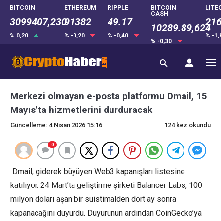
BITCOIN
ETHEREUM
RIPPLE
BITCOIN
LITE
CASH
3099407,230
91382
49.17
216
10289.89,624
% 0,20
% -0,20
% -0,40
% -1
% -0,30
Merkezi olmayan e-posta platformu Dmail, 15
Mayıs’ta hizmetlerini durduracak
Güncelleme: 4 Nisan 2026 15:16
124 kez okundu
0
Dmail, giderek büyüyen Web3 kapanışları listesine
katılıyor. 24 Mart’ta geliştirme şirketi Balancer Labs, 100
milyon doları aşan bir suistimalden dört ay sonra
kapanacağını duyurdu. Duyurunun ardından CoinGecko’ya