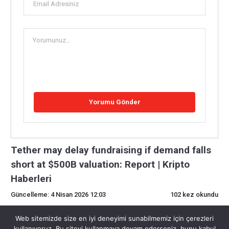
Tether may delay fundraising if demand falls
short at $500B valuation: Report | Kripto
Haberleri
Güncelleme: 4 Nisan 2026 12:03
102 kez okundu
0
Web sitemizde size en iyi deneyimi sunabilmemiz için çerezleri
kullanıyoruz. Bu siteyi kullanmaya devam ederseniz, bunu kabul