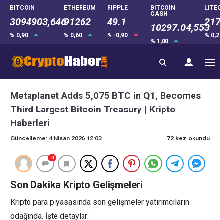
BITCOIN
ETHEREUM
RIPPLE
BITCOIN
LITE
CASH
3094903,646
91262
49.1
217
10297.04,553
% 0,90
% 0,60
% -0,90
% 0,
% 1,00
Metaplanet Adds 5,075 BTC in Q1, Becomes
Third Largest Bitcoin Treasury | Kripto
Haberleri
Güncelleme: 4 Nisan 2026 12:03
72 kez okundu
0
Son Dakika Kripto Gelişmeleri
Kripto para piyasasında son gelişmeler yatırımcıların
odağında. İşte detaylar: