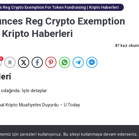
 Reg Crypto Exemption For Token Fundraising | Kripto Haberleri
unces Reg Crypto Exemption
 Kripto Haberleri
87 kez okun
0
eri
 odağında. İşte detaylar:
l Kripto Muafiyetini Duyurdu – U.Today
emiz için çerezleri kullanıyoruz. Bu siteyi kullanmaya devam ederseniz, b
B
USDC
XRP
28237 TL
-1.2%
47.57 TL
0%
50 TL
-1.3%