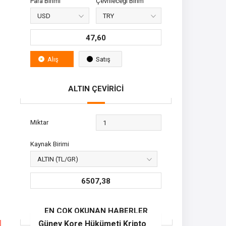
Para Birimi
Çevrileceği Birim
47,60
Alış
Satış
ALTIN ÇEVİRİCİ
Miktar
Kaynak Birimi
6507,38
EN ÇOK OKUNAN HABERLER
Güney Kore Hükümeti Kripto