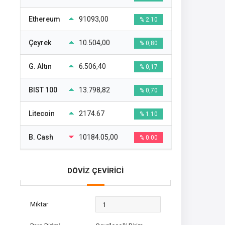
Ethereum
91093,00
% 2.10
Çeyrek
10.504,00
% 0,80
G. Altın
6.506,40
% 0,17
BIST 100
13.798,82
% 0,70
Litecoin
2174.67
% 1.10
B. Cash
10184.05,00
% 0.00
DÖVİZ ÇEVİRİCİ
Miktar