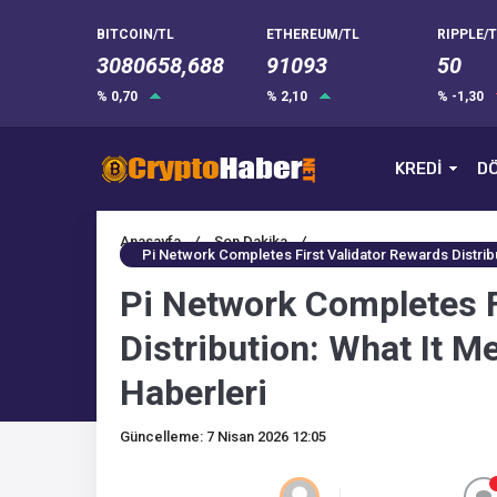
BITCOIN/TL
ETHEREUM/TL
RIPPLE/T
3080658,688
91093
50
% 0,70
% 2,10
% -1,30
KREDİ
DÖ
Anasayfa
/
Son Dakika
/
Pi Network Completes First Validator Rewards Distribu
Pi Network Completes F
Distribution: What It M
Haberleri
Güncelleme: 7 Nisan 2026 12:05