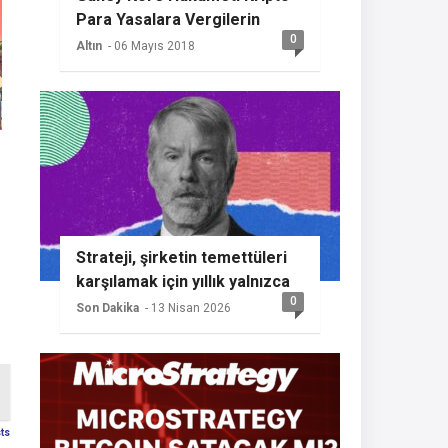
Para Yasalara Vergilerin
0
Getireceğini Açıkladı
Altın
- 06 Mayıs 2018
Strateji, şirketin temettüleri
karşılamak için yıllık yalnızca
0
%2 BTC büyümesine ihtiyaç
Son Dakika
- 13 Nisan 2026
duyması nedeniyle başka bir
Bitcoin alımının sinyalini
veriyor
sts