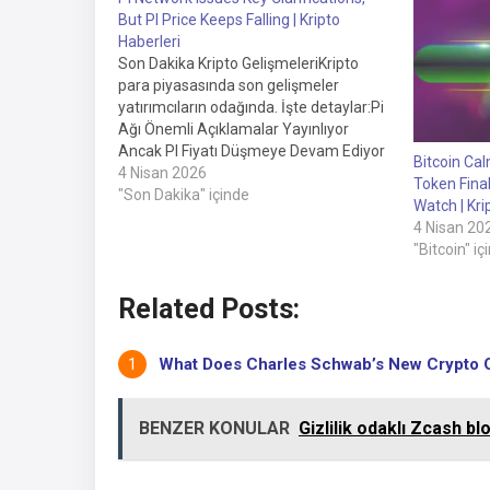
But PI Price Keeps Falling | Kripto
Haberleri
Son Dakika Kripto GelişmeleriKripto
para piyasasında son gelişmeler
yatırımcıların odağında. İşte detaylar:Pi
Ağı Önemli Açıklamalar Yayınlıyor
Ancak PI Fiyatı Düşmeye Devam Ediyor
Bitcoin Cal
4 Nisan 2026
Token Fina
"Son Dakika" içinde
Watch | Kri
4 Nisan 20
"Bitcoin" iç
Related Posts:
What Does Charles Schwab’s New Crypto Off
BENZER KONULAR
Gizlilik odaklı Zcash b