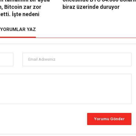
, Bitcoin zar zor
biraz üzerinde duruyor
etti. İşte nedeni
YORUMLAR YAZ