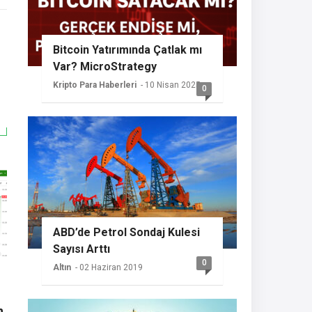
Bitcoin Yatırımında Çatlak mı
Var? MicroStrategy
Sessizliğini Koruyor
Kripto Para Haberleri
- 10 Nisan 2025
0
ABD’de Petrol Sondaj Kulesi
Sayısı Arttı
0
Altın
- 02 Haziran 2019
n