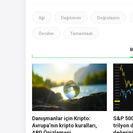
Ağı
Dağıtımını
Doğrulayıcı
Öncüler
Tamamladı
B
Danışmanlar için Kripto:
S&P 500,
Avrupa’nın kripto kuralları,
trilyon 
ABD Önizlemesi
değerin