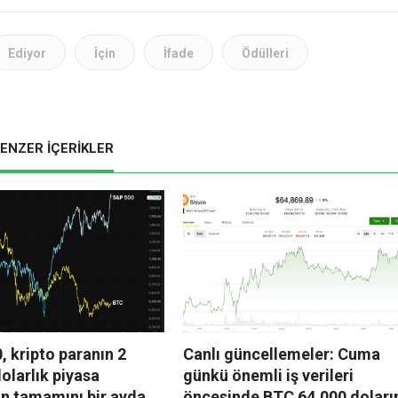
Ediyor
İçin
İfade
Ödülleri
ENZER İÇERİKLER
 kripto paranın 2
Canlı güncellemeler: Cuma
dolarlık piyasa
günkü önemli iş verileri
in tamamını bir ayda
öncesinde BTC 64.000 doları