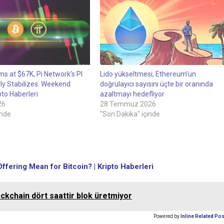
ms at $67K, Pi Network’s PI
Lido yükseltmesi, Ethereum’un
lly Stabilizes: Weekend
doğrulayıcı sayısını üçte bir oranında
pto Haberleri
azaltmayı hedefliyor
26
28 Temmuz 2026
inde
"Son Dakika" içinde
ering Mean for Bitcoin? | Kripto Haberleri
lockchain dört saattir blok üretmiyor
Powered by
Inline Related Po