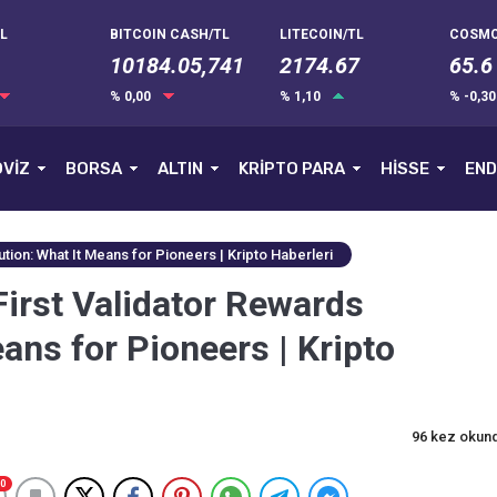
L
BITCOIN CASH/TL
LITECOIN/TL
COSMO
10184.05,741
2174.67
65.6
% 0,00
% 1,10
% -0,3
VİZ
BORSA
ALTIN
KRİPTO PARA
HİSSE
END
tion: What It Means for Pioneers | Kripto Haberleri
irst Validator Rewards
eans for Pioneers | Kripto
96 kez okun
0