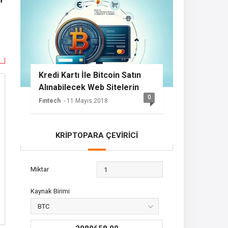
Kredi Kartı İle Bitcoin Satın
Alınabilecek Web Sitelerin
0
Listesi
Fıntech
- 11 Mayıs 2018
KRİPTOPARA ÇEVİRİCİ
Miktar
Kaynak Birimi