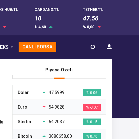
S HUB/TL
CARDANO/TL
TETHER/TL
10
47.56
0
% 4,60
% 0,00
CANLI BORSA
EKS
Piyasa Özeti
Dolar
47,5999
% 0.06
Euro
54,9828
% -0.07
Sterlin
64,2037
du
% 0.15
Bitcoin
3080658,00
% 0.70