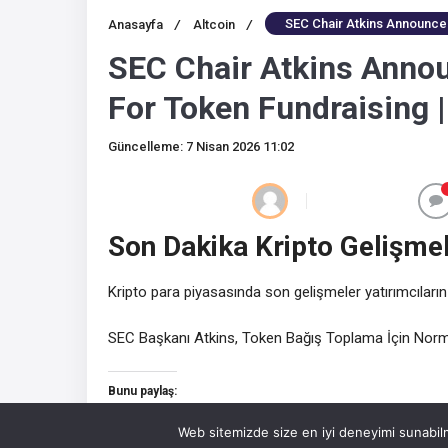
SEC Chair Atkins Announces
Anasayfa
/
Altcoin
/
SEC Chair Atkins Anno
For Token Fundraising |
Güncelleme: 7 Nisan 2026 11:02
Son Dakika Kripto Gelişmel
Kripto para piyasasında son gelişmeler yatırımcıların
SEC Başkanı Atkins, Token Bağış Toplama İçin Norma
Bunu paylaş:
Facebook
Web sitemizde size en iyi deneyimi sunabilm
Ethereum
Tether
BN
91093 TL
2.1%
47.56 TL
0%