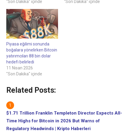
İncelemeyi yapan: Ray
"Son Dakika" içinde
yaşanıyor.çeyreğindeki bir
"Son Dakika" içinde
Salmond, Personel
çıkış kurulumunu yansıtan
EditörüBitcoin yatırımcıları,
Bitcoin (BTC), önümüzdeki
piyasa eğiliminin sonunda
birkaç hafta içinde 86.000
boğalara doğru yönelmesi
ila 90.000 dolar aralığına
nedeniyle 88 bin dolar
doğru olası bir yükselişi
hedefi belirledi.Bitcoin'in
izliyor.Yükseliş görünümü,
72.000 doların üzerinde
güçlü Bitcoin balina
Piyasa eğilimi sonunda
tutulması, balina
faaliyeti ve son iki ayda 5
boğalara yönelirken Bitcoin
faaliyetlerindeki keskin
milyar dolar düşen…
yatırımcıları 88 bin dolar
artışla birlikte, yatırımcıların
hedefi belirledi
tedarik bölgesini 88.000
11 Nisan 2026
dolar olarak…
"Son Dakika" içinde
Related Posts:
$1.71 Trillion Franklin Templeton Director Expects All-
Time Highs for Bitcoin in 2026 But Warns of
Regulatory Headwinds | Kripto Haberleri