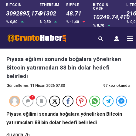
BITCOIN
ETHEREUM
RIPPLE
BITCOIN
LITE
CASH
3092895,174
91302
48.71
216
10249.74,410
% 0,80
% 0,50
% -1,40
% 0,
% 0,70
Piyasa eğilimi sonunda boğalara yönelirken
Bitcoin yatırımcıları 88 bin dolar hedefi
belirledi
Güncelleme: 11 Nisan 2026 07:33
97 kez okundu
0
Piyasa eğilimi sonunda boğalara yönelirken Bitcoin
yatırımcıları 88 bin dolar hedefi belirledi
Şu anda 76.