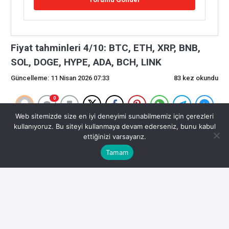
Fiyat tahminleri 4/10: BTC, ETH, XRP, BNB,
SOL, DOGE, HYPE, ADA, BCH, LINK
Güncelleme: 11 Nisan 2026 07:33
83 kez okundu
0
Web sitemizde size en iyi deneyimi sunabilmemiz için çerezleri
Fiyat tahminleri 4/10: BTC, ETH, XRP, BNB, SOL, DOGE,
kullanıyoruz. Bu siteyi kullanmaya devam ederseniz, bunu kabul
ettiğinizi varsayarız.
HYPE, ADA, BCH, LINK
Tamam
Satıcıların muhtemelen başka planları var.
ADA/USDT günlük grafiği.
Kaynak: TradingViewBTC ile birlikte Ether (ETH) de dip
yapıyor olabilir.