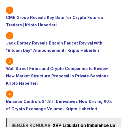
gelen tepkilerden sonra
ABD'deki pilotun kaçırılması
üzerine piyasayı çökertti
CME Group Reveals Key Date for Crypto Futures
Polymarket, piyasayı
Traders | Kripto Haberleri
kaldırmak için "dürüstlük
standartlarını" gösterdi
ancak hangi kuralın ihlal
edildiğini belirtmedi ve…
Jack Dorsey Reveals Bitcoin Faucet Revival with
“Bitcoin Day” Announcement | Kripto Haberleri
Wall Street Firms and Crypto Companies to Review
New Market Structure Proposal in Private Sessions |
Kripto Haberleri
Binance Controls $1.8T: Derivatives Now Driving 90%
of Crypto Exchange Volume | Kripto Haberleri
BENZER KONULAR
XRP Liquidation Imbalance up