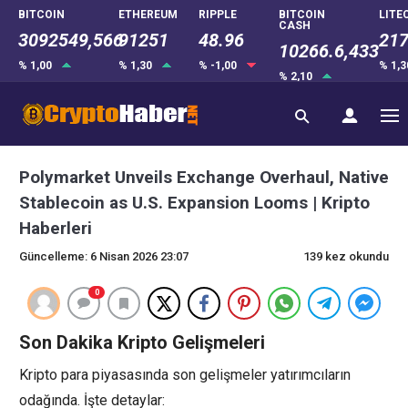
BITCOIN
ETHEREUM
RIPPLE
BITCOIN
LITE
CASH
3092549,566
91251
48.96
217
10266.6,433
% 1,00
% 1,30
% -1,00
% 1,
% 2,10
Polymarket Unveils Exchange Overhaul, Native
Stablecoin as U.S. Expansion Looms | Kripto
Haberleri
Güncelleme: 6 Nisan 2026 23:07
139 kez okundu
0
Son Dakika Kripto Gelişmeleri
Kripto para piyasasında son gelişmeler yatırımcıların
odağında. İşte detaylar: