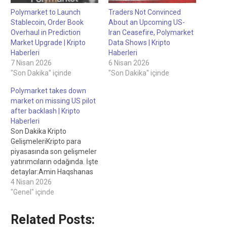
Polymarket to Launch
Traders Not Convinced
Stablecoin, Order Book
About an Upcoming US-
Overhaul in Prediction
Iran Ceasefire, Polymarket
Market Upgrade | Kripto
Data Shows | Kripto
Haberleri
Haberleri
7 Nisan 2026
6 Nisan 2026
"Son Dakika" içinde
"Son Dakika" içinde
Polymarket takes down
market on missing US pilot
after backlash | Kripto
Haberleri
Son Dakika Kripto
GelişmeleriKripto para
piyasasında son gelişmeler
yatırımcıların odağında. İşte
detaylar:Amin Haqshanas
tarafından yazıldı, Personel
4 Nisan 2026
Yazarı Bryan O'Shea
"Genel" içinde
tarafından değerlendirildi,
Personel Editörü
Related Posts:
Polymarket, 30 dakika önce