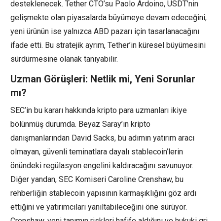
desteklenecek. Tether CTO’su Paolo Ardoino, USDT’nin
gelişmekte olan piyasalarda büyümeye devam edeceğini,
yeni ürünün ise yalnızca ABD pazarı için tasarlanacağını
ifade etti. Bu stratejik ayrım, Tether’in küresel büyümesini
sürdürmesine olanak tanıyabilir.
Uzman Görüşleri: Netlik mi, Yeni Sorunlar
mı?
SEC’in bu kararı hakkında kripto para uzmanları ikiye
bölünmüş durumda. Beyaz Saray’ın kripto
danışmanlarından David Sacks, bu adımın yatırım aracı
olmayan, güvenli teminatlara dayalı stablecoin’lerin
önündeki regülasyon engelini kaldıracağını savunuyor.
Diğer yandan, SEC Komiseri Caroline Crenshaw, bu
rehberliğin stablecoin yapısının karmaşıklığını göz ardı
ettiğini ve yatırımcıları yanıltabileceğini öne sürüyor.
Crenshaw, yeni tanımın riskleri hafife aldığını ve hukuki gri