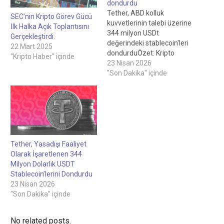
dondurdu
Tether, ABD kolluk
SEC’nin Kripto Görev Gücü
kuvvetlerinin talebi üzerine
İlk Halka Açık Toplantısını
344 milyon USDt
Gerçekleştirdi.
değerindeki stablecoin'leri
22 Mart 2025
dondurduÖzet: Kripto
"Kripto Haber" içinde
piyasasında önemli
23 Nisan 2026
gelişmeler
"Son Dakika" içinde
yaşanıyor.Cointelegraph;
kripto, blockchain, yapay
zeka ve fintech
endüstrilerinde bağımsız,
yüksek kaliteli gazetecilik
sağlamaya kararlıdır.Tüm
haberler, incelemeler ve
Tether, Yasadışı Faaliyet
analizler tam gazetecilik
Olarak İşaretlenen 344
bağımsızlığı ve bütünlüğü
Milyon Dolarlık USDT
ile
Stablecoin’lerini Dondurdu
üretilmektedir.Standartlarımız
23 Nisan 2026
ve süreçlerimiz hakkında
"Son Dakika" içinde
daha fazla ayrıntı için
lütfen Yazım…
No related posts.