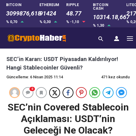
BITCOIN
ETHEREUM
RIPPLE
BITCOIN
LITE
CASH
3099876,618
91424
48.77
217
10314.18,667
% 0,70
% 0,30
% -1,10
% 0,
% 1,30
SEC’in Kararı: USDT Piyasadan Kaldırılıyor!
Hangi Stablecoinler Güvenli?
Güncelleme: 6 Nisan 2025 11:14
471 kez okundu
0
SEC’nin Covered Stablecoin
Açıklaması: USDT’nin
Geleceği Ne Olacak?