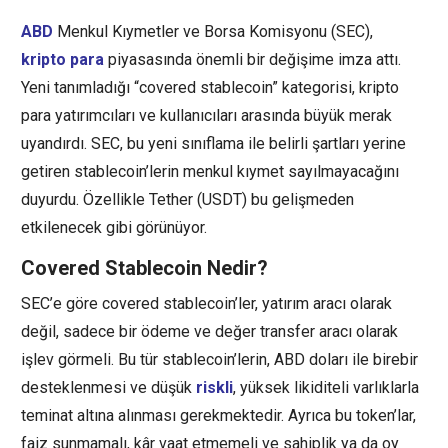
ABD
Menkul Kıymetler ve Borsa Komisyonu (SEC),
kripto para
piyasasında önemli bir değişime imza attı.
Yeni tanımladığı “covered stablecoin” kategorisi, kripto
para yatırımcıları ve kullanıcıları arasında büyük merak
uyandırdı. SEC, bu yeni sınıflama ile belirli şartları yerine
getiren stablecoin’lerin menkul kıymet sayılmayacağını
duyurdu. Özellikle Tether (USDT) bu gelişmeden
etkilenecek gibi görünüyor.
Covered Stablecoin Nedir?
SEC’e göre covered stablecoin’ler, yatırım aracı olarak
değil, sadece bir ödeme ve değer transfer aracı olarak
işlev görmeli. Bu tür stablecoin’lerin, ABD doları ile birebir
desteklenmesi ve düşük
riskli
, yüksek likiditeli varlıklarla
teminat altına alınması gerekmektedir. Ayrıca bu token’lar,
faiz sunmamalı, kâr vaat etmemeli ve sahiplik ya da oy