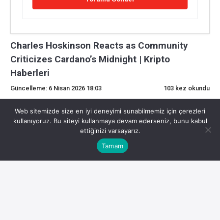
Charles Hoskinson Reacts as Community
Criticizes Cardano’s Midnight | Kripto
Haberleri
Güncelleme: 6 Nisan 2026 18:03
103 kez okundu
0
Web sitemizde size en iyi deneyimi sunabilmemiz için çerezleri
kullanıyoruz. Bu siteyi kullanmaya devam ederseniz, bunu kabul
ettiğinizi varsayarız.
Son Dakika Kripto Gelişmeleri
Tamam
Kripto para piyasasında son gelişmeler yatırımcıların
odağında. İşte detaylar:
Topluluğun Cardano’nun Gece Yarısını Eleştirmesine
Charles Hoskinson Tepki Verdi – U.Today