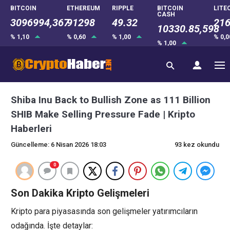
BITCOIN
ETHEREUM
RIPPLE
BITCOIN
LITE
CASH
3096994,367
91298
49.32
216
10330.85,598
% 1,10
% 0,60
% 1,00
% 0,
% 1,00
Shiba Inu Back to Bullish Zone as 111 Billion
SHIB Make Selling Pressure Fade | Kripto
Haberleri
Güncelleme: 6 Nisan 2026 18:03
93 kez okundu
0
Son Dakika Kripto Gelişmeleri
Kripto para piyasasında son gelişmeler yatırımcıların
odağında. İşte detaylar: