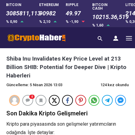
BITCOIN
ETHEREUM
RIPPLE
BITCOIN
LITE
CASH
3085811,113
90982
49.97
214
10215.36,519
% 0,90
% 2,10
% -1,90
% 0,
% 1,60
Shiba Inu Invalidates Key Price Level at 213
Billion SHIB: Potential for Deeper Dive | Kripto
Haberleri
Güncelleme: 5 Nisan 2026 13:03
124 kez okundu
0
Son Dakika Kripto Gelişmeleri
Kripto para piyasasında son gelişmeler yatırımcıların
odağında. İşte detaylar: