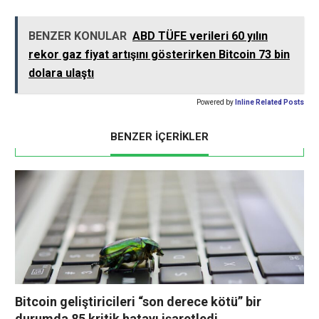
BENZER KONULAR
ABD TÜFE verileri 60 yılın
rekor gaz fiyat artışını gösterirken Bitcoin 73 bin
dolara ulaştı
Powered by
Inline Related Posts
BENZER İÇERİKLER
Bitcoin geliştiricileri “son derece kötü” bir
durumda 85 kritik hatayı işaretledi