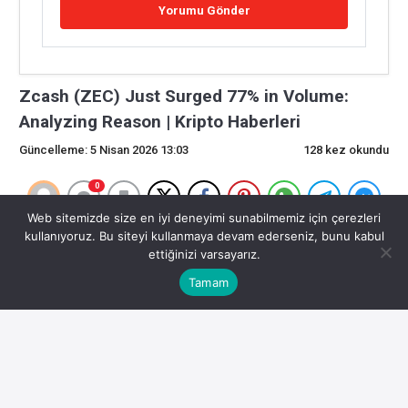
Zcash (ZEC) Just Surged 77% in Volume:
Analyzing Reason | Kripto Haberleri
Güncelleme: 5 Nisan 2026 13:03
128 kez okundu
0
Web sitemizde size en iyi deneyimi sunabilmemiz için çerezleri
Son Dakika Kripto Gelişmeleri
kullanıyoruz. Bu siteyi kullanmaya devam ederseniz, bunu kabul
ettiğinizi varsayarız.
Kripto para piyasasında son gelişmeler yatırımcıların
Tamam
odağında. İşte detaylar:
Zcash (ZEC) Hacim Olarak %77 Arttı: Sebebi Analiz
Ediyoruz – U.Today
Bunu paylaş: