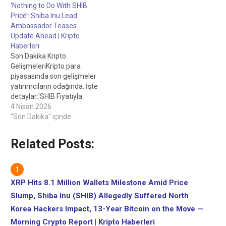
‘Nothing to Do With SHIB
Price’: Shiba Inu Lead
Ambassador Teases
Update Ahead | Kripto
Haberleri
Son Dakika Kripto
GelişmeleriKripto para
piyasasında son gelişmeler
yatırımcıların odağında. İşte
detaylar:'SHIB Fiyatıyla
Hiçbir İlgisi Yok': Shiba Inu
4 Nisan 2026
Baş Büyükelçisi
"Son Dakika" içinde
Önümüzdeki Güncellemeyi
Anlatıyor - U.Today
Related Posts:
XRP Hits 8.1 Million Wallets Milestone Amid Price
Slump, Shiba Inu (SHIB) Allegedly Suffered North
Korea Hackers Impact, 13-Year Bitcoin on the Move —
Morning Crypto Report | Kripto Haberleri