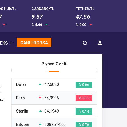
S HUB/TL
CARDANO/TL
TETHER/TL
7
9.67
47.56
0
% 4,60
% 0,00
CANLI BORSA
EKS
Piyasa Özeti
Dolar
47,6020
% 0.06
i
Euro
54,9905
% -0.06
du
Sterlin
64,1949
% 0.14
Bitcoin
3082514,00
% 0.70