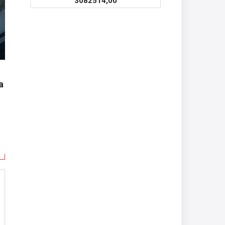
3082514,00
a