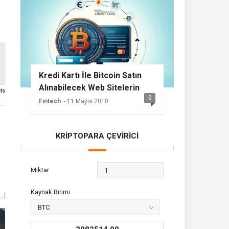
Kredi Kartı İle Bitcoin Satın
Alınabilecek Web Sitelerin
sts
0
Listesi
Fıntech
- 11 Mayıs 2018
KRİPTOPARA ÇEVİRİCİ
Miktar
Kaynak Birimi