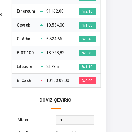
Ethereum
91162,00
% 2.10
ye
Çeyrek
10.534,00
% 1,08
G. Altın
6.524,66
% 0,45
BIST 100
13.798,82
% 0,70
Litecoin
2173.5
% 1.10
B. Cash
10153.08,00
% 0.00
DÖVİZ ÇEVİRİCİ
Miktar