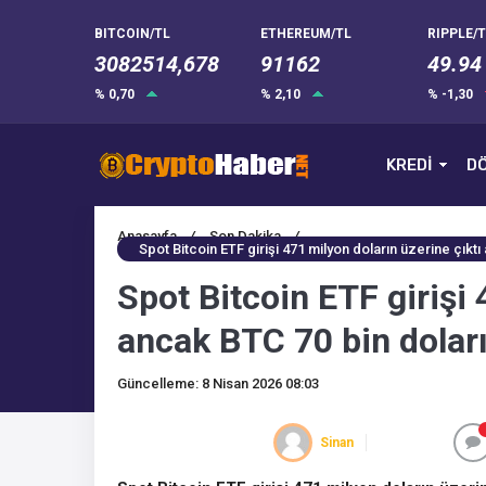
BITCOIN/TL
ETHEREUM/TL
RIPPLE/T
3082514,678
91162
49.94
% 0,70
% 2,10
% -1,30
KREDİ
DÖ
Anasayfa
/
Son Dakika
/
Spot Bitcoin ETF girişi 471 milyon doların üzerine çıktı
Spot Bitcoin ETF girişi 
ancak BTC 70 bin doların
Güncelleme: 8 Nisan 2026 08:03
Sinan