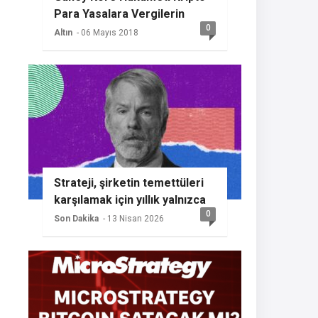
Para Yasalara Vergilerin
0
Getireceğini Açıkladı
Altın
- 06 Mayıs 2018
Strateji, şirketin temettüleri
karşılamak için yıllık yalnızca
0
%2 BTC büyümesine ihtiyaç
Son Dakika
- 13 Nisan 2026
duyması nedeniyle başka bir
Bitcoin alımının sinyalini
veriyor