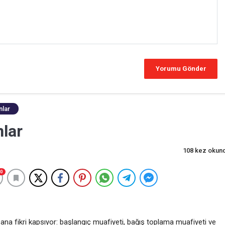
nlar
nlar
108 kez okun
0
 ana fikri kapsıyor: başlangıç muafiyeti, bağış toplama muafiyeti ve