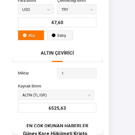
Para Birimi
Çevrileceği Birim
47,60
Alış
Satış
ALTIN ÇEVİRİCİ
Miktar
Kaynak Birimi
6525,63
EN ÇOK OKUNAN HABERLER
Güney Kore Hükümeti Kripto