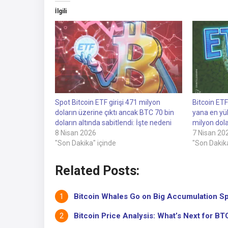
İlgili
Spot Bitcoin ETF girişi 471 milyon
Bitcoin ETF
doların üzerine çıktı ancak BTC 70 bin
yana en yü
doların altında sabitlendi: İşte nedeni
milyon dola
8 Nisan 2026
7 Nisan 20
"Son Dakika" içinde
"Son Dakika
Related Posts:
Bitcoin Whales Go on Big Accumulation Spre
Bitcoin Price Analysis: What’s Next for BTC