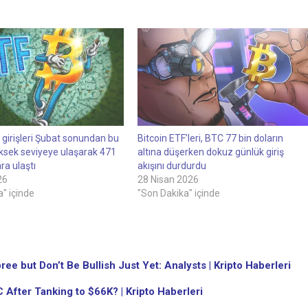
 girişleri Şubat sonundan bu
Bitcoin ETF’leri, BTC 77 bin doların
ksek seviyeye ulaşarak 471
altına düşerken dokuz günlük giriş
ra ulaştı
akışını durdurdu
26
28 Nisan 2026
" içinde
"Son Dakika" içinde
e but Don’t Be Bullish Just Yet: Analysts | Kripto Haberleri
 After Tanking to $66K? | Kripto Haberleri