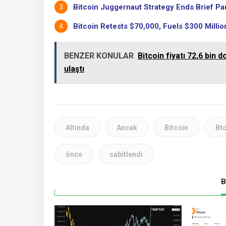
Bitcoin Juggernaut Strategy Ends Brief Pau
Bitcoin Retests $70,000, Fuels $300 Million
BENZER KONULAR
Bitcoin fiyatı 72,6 bin 
ulaştı
Altında
Ancak
Bitcoin
Btc
önce
sabitlendi
B