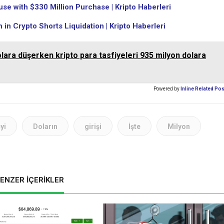
se with $330 Million Purchase | Kripto Haberleri
 in Crypto Shorts Liquidation | Kripto Haberleri
dolara düşerken kripto para tasfiyeleri 935 milyon dolara
Powered by
Inline Related Po
yi
Doların
girişi
İşte
Milyon
ENZER İÇERİKLER