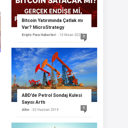
Bitcoin Yatırımında Çatlak mı
Var? MicroStrategy
Sessizliğini Koruyor
Kripto Para Haberleri
- 10 Nisan 2025
0
ABD’de Petrol Sondaj Kulesi
Sayısı Arttı
0
Altın
- 02 Haziran 2019