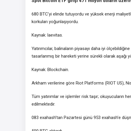
Spot Bitcoin ETF girişi 471 milyon doların üzerin
680 BTC’yi elinde tutuyordu ve yüksek enerji maliye
korkuları yoğunlaşıyordu.
Kaynak: laevitas.
Yatırımcılar, balinaların piyasayı daha iyi ölçebildiği
tasarlanmış bir hareketi yerine sürekli olarak aşağı 
Kaynak: Blockchain.
Arkham verilerine göre Riot Platforms (RIOT US), Nisa
Tüm yatırımlar ve işlemler risk taşır; okuyucuların 
edilmektedir.
083 exahash’tan Pazartesi günü 953 exahash’e düşmes
500 BTC aktardı.