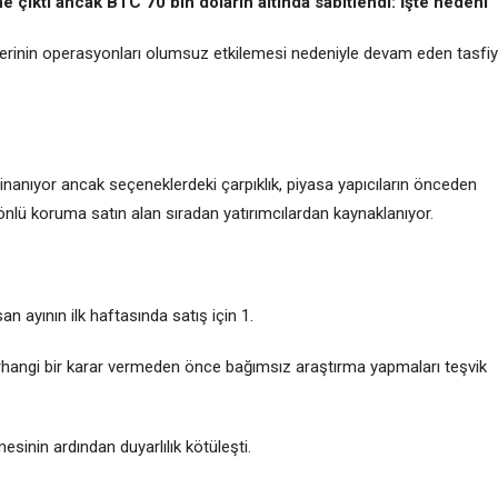
e çıktı ancak BTC 70 bin doların altında sabitlendi: İşte nedeni
tlerinin operasyonları olumsuz etkilemesi nedeniyle devam eden tasfi
ne inanıyor ancak seçeneklerdeki çarpıklık, piyasa yapıcıların önceden
yönlü koruma satın alan sıradan yatırımcılardan kaynaklanıyor.
n ayının ilk haftasında satış için 1.
herhangi bir karar vermeden önce bağımsız araştırma yapmaları teşvik
inin ardından duyarlılık kötüleşti.