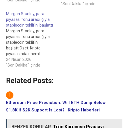
yaşanıyor.Cointelegraph;
"Son Dakika" içinde
kripto, blockchain, yapay
Morgan Stanley, para
zeka ve fintech
piyasası fonu aracılığıyla
endüstrilerinde bağımsız,
stablecoin teklifini başlattı
yüksek kaliteli gazetecilik
Morgan Stanley, para
sağlamaya kararlıdır.Tüm
piyasası fonu aracılığıyla
haberler, incelemeler ve
stablecoin teklifini
analizler tam gazetecilik
başlattıÖzet: Kripto
bağımsızlığı ve bütünlüğü
piyasasında önemli
ile
gelişmeler
24 Nisan 2026
üretilmektedir.Standartlarımız
yaşanıyor.Cointelegraph;
"Son Dakika" içinde
ve süreçlerimiz hakkında
kripto, blockchain, yapay
daha fazla ayrıntı için
zeka ve fintech
lütfen Yazım Politikamızı
Related Posts:
endüstrilerinde bağımsız,
okuyun.Analiz: Piyasa…
yüksek kaliteli gazetecilik
sağlamaya kararlıdır.Tüm
haberler, incelemeler ve
Ethereum Price Prediction: Will ETH Dump Below
analizler tam gazetecilik
$1.8K if $2K Support Is Lost? | Kripto Haberleri
bağımsızlığı ve bütünlüğü
ile
üretilmektedir.Standartlarımız
BENZER KONULAR
Tron Kurucusu Piyasayı