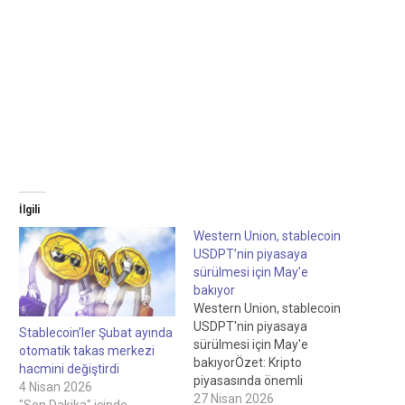
İlgili
Western Union, stablecoin
USDPT’nin piyasaya
sürülmesi için May’e
bakıyor
Western Union, stablecoin
USDPT'nin piyasaya
Stablecoin’ler Şubat ayında
sürülmesi için May'e
otomatik takas merkezi
bakıyorÖzet: Kripto
hacmini değiştirdi
piyasasında önemli
4 Nisan 2026
gelişmeler
27 Nisan 2026
"Son Dakika" içinde