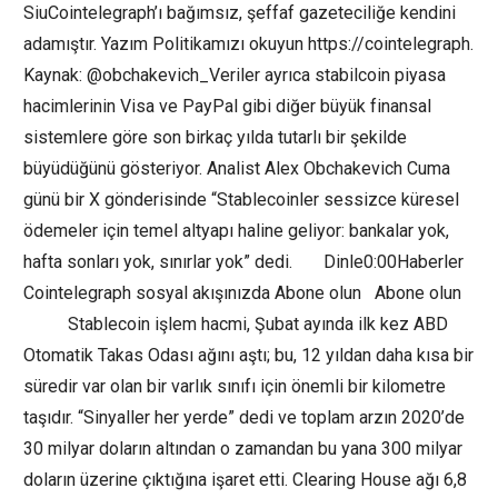
SiuCointelegraph’ı bağımsız, şeffaf gazeteciliğe kendini
adamıştır. Yazım Politikamızı okuyun https://cointelegraph.
Kaynak: @obchakevich_Veriler ayrıca stabilcoin piyasa
hacimlerinin Visa ve PayPal gibi diğer büyük finansal
sistemlere göre son birkaç yılda tutarlı bir şekilde
büyüdüğünü gösteriyor. Analist Alex Obchakevich Cuma
günü bir X gönderisinde “Stablecoinler sessizce küresel
ödemeler için temel altyapı haline geliyor: bankalar yok,
hafta sonları yok, sınırlar yok” dedi. Dinle0:00Haberler
Cointelegraph sosyal akışınızda Abone olun Abone olun
Stablecoin işlem hacmi, Şubat ayında ilk kez ABD
Otomatik Takas Odası ağını aştı; bu, 12 yıldan daha kısa bir
süredir var olan bir varlık sınıfı için önemli bir kilometre
taşıdır. “Sinyaller her yerde” dedi ve toplam arzın 2020’de
30 milyar doların altından o zamandan bu yana 300 milyar
doların üzerine çıktığına işaret etti. Clearing House ağı 6,8