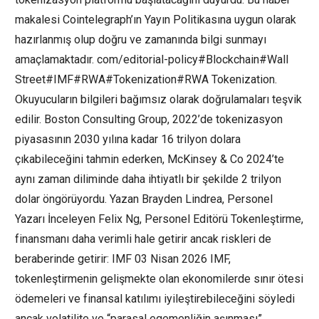
makalesi Cointelegraph’ın Yayın Politikasına uygun olarak
hazırlanmış olup doğru ve zamanında bilgi sunmayı
amaçlamaktadır. com/editorial-policy#Blockchain#Wall
Street#IMF#RWA#Tokenization#RWA Tokenization.
Okuyucuların bilgileri bağımsız olarak doğrulamaları teşvik
edilir. Boston Consulting Group, 2022’de tokenizasyon
piyasasının 2030 yılına kadar 16 trilyon dolara
çıkabileceğini tahmin ederken, McKinsey & Co 2024’te
aynı zaman diliminde daha ihtiyatlı bir şekilde 2 trilyon
dolar öngörüyordu. Yazan Brayden Lindrea, Personel
Yazarı İnceleyen Felix Ng, Personel Editörü Tokenleştirme,
finansmanı daha verimli hale getirir ancak riskleri de
beraberinde getirir: IMF 03 Nisan 2026 IMF,
tokenleştirmenin gelişmekte olan ekonomilerde sınır ötesi
ödemeleri ve finansal katılımı iyileştirebileceğini söyledi
ancak volatilite ve “parasal egemenliğin aşınması”