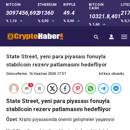
BITCOIN
ETHEREUM
RIPPLE
BITCOIN
LITE
CASH
3097456,692
91360
49.4
217
10321.8,401
% 1,10
% 0,90
% 0,90
% 0,
% 1,60
State Street, yeni para piyasası fonuyla
stabilcoin rezerv patlamasını hedefliyor
Güncelleme: 16 Haziran 2026 17:57
64 kez okundu
0
State Street, yeni para piyasası fonuyla
stabilcoin rezerv patlamasını hedefliyor
Özet:
Kripto piyasasında önemli gelişmeler yaşanıyor.