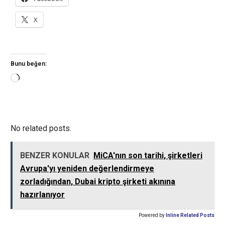
X
Bunu beğen:
Yükleniyor...
No related posts.
BENZER KONULAR
MiCA'nın son tarihi, şirketleri
Avrupa'yı yeniden değerlendirmeye
zorladığından, Dubai kripto şirketi akınına
hazırlanıyor
Powered by
Inline Related Posts