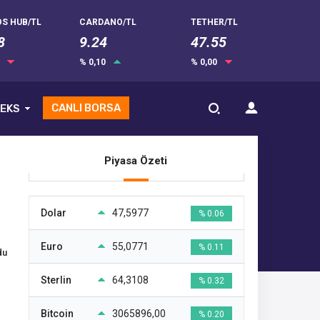
S HUB/TL
CARDANO/TL
TETHER/TL
8
9.24
47.55
0
% 0,10
% 0,00
CANLI BORSA
EKS
Piyasa Özeti
Dolar
47,5977
% 0.06
Euro
55,0771
% 0.11
du
Sterlin
64,3108
% 0.32
Bitcoin
3065896,00
% 0.20