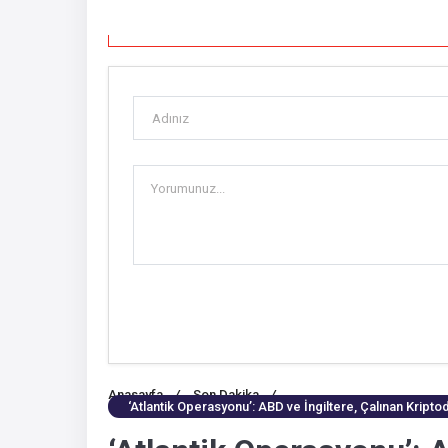
Anasayfa
/
Son Dakika
/
‘Atlantik Operasyonu’: ABD ve İngiltere, Çalınan Kripto