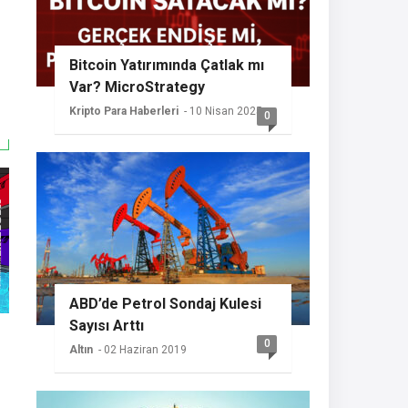
Bitcoin Yatırımında Çatlak mı
Var? MicroStrategy
Sessizliğini Koruyor
Kripto Para Haberleri
- 10 Nisan 2025
0
ABD’de Petrol Sondaj Kulesi
Sayısı Arttı
0
Altın
- 02 Haziran 2019