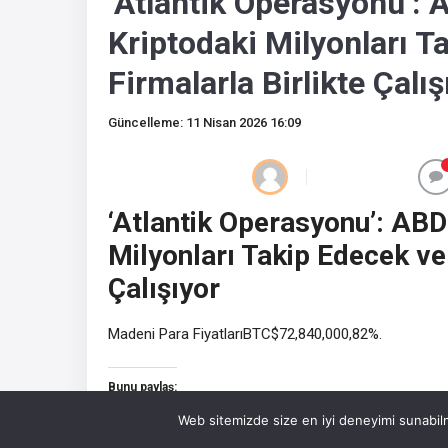
‘Atlantik Operasyonu’: A
Kriptodaki Milyonları 
Firmalarla Birlikte Çalış
Güncelleme: 11 Nisan 2026 16:09
‘Atlantik Operasyonu’: ABD 
Milyonları Takip Edecek ve
Çalışıyor
Madeni Para FiyatlarıBTC$72,840,000,82%.
Bunu paylaş:
Facebook
Web sitemizde size en iyi deneyimi sunabilm
rueUSD
Bitcoin
Ethereum
47.36 TL
0%
3065896 TL
0.2%