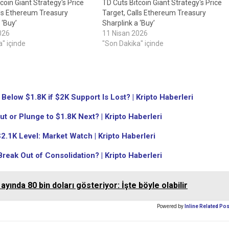
coin Giant Strategy's Price
TD Cuts Bitcoin Giant Strategy's Price
lls Ethereum Treasury
Target, Calls Ethereum Treasury
 ‘Buy’
Sharplink a ‘Buy’
026
11 Nisan 2026
" içinde
"Son Dakika" içinde
elow $1.8K if $2K Support Is Lost? | Kripto Haberleri
t or Plunge to $1.8K Next? | Kripto Haberleri
.1K Level: Market Watch | Kripto Haberleri
reak Out of Consolidation? | Kripto Haberleri
 ayında 80 bin doları gösteriyor: İşte böyle olabilir
Powered by
Inline Related Po