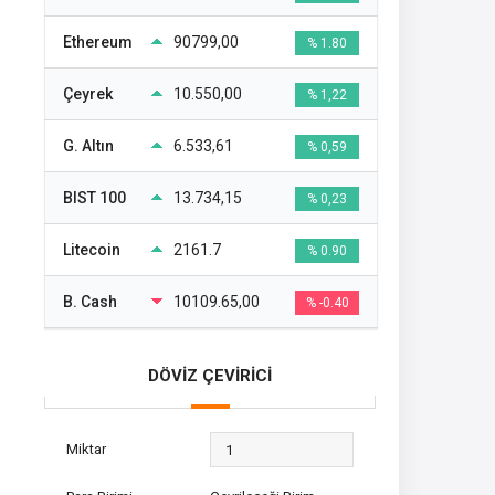
Ethereum
90799,00
% 1.80
Çeyrek
10.550,00
% 1,22
G. Altın
6.533,61
% 0,59
BIST 100
13.734,15
% 0,23
Litecoin
2161.7
% 0.90
B. Cash
10109.65,00
% -0.40
DÖVİZ ÇEVİRİCİ
Miktar