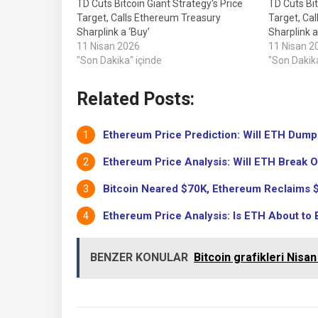
TD Cuts Bitcoin Giant Strategy's Price
TD Cuts Bit
Target, Calls Ethereum Treasury
Target, Ca
Sharplink a ‘Buy’
Sharplink a
11 Nisan 2026
11 Nisan 2
"Son Dakika" içinde
"Son Dakika
Related Posts:
Ethereum Price Prediction: Will ETH Dump B
Ethereum Price Analysis: Will ETH Break Ou
Bitcoin Neared $70K, Ethereum Reclaims $2
Ethereum Price Analysis: Is ETH About to B
BENZER KONULAR
Bitcoin grafikleri Nisan