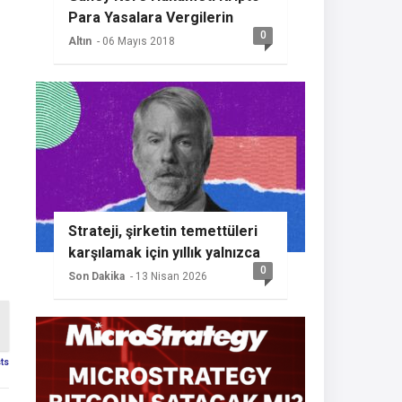
Para Yasalara Vergilerin
0
Getireceğini Açıkladı
Altın
- 06 Mayıs 2018
Strateji, şirketin temettüleri
karşılamak için yıllık yalnızca
0
%2 BTC büyümesine ihtiyaç
Son Dakika
- 13 Nisan 2026
duyması nedeniyle başka bir
Bitcoin alımının sinyalini
veriyor
sts