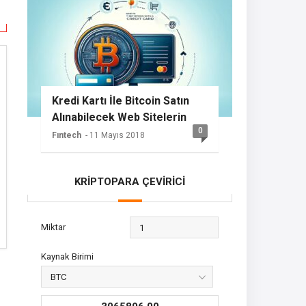
Kredi Kartı İle Bitcoin Satın
Alınabilecek Web Sitelerin
0
Listesi
Fıntech
- 11 Mayıs 2018
KRİPTOPARA ÇEVİRİCİ
Miktar
Kaynak Birimi