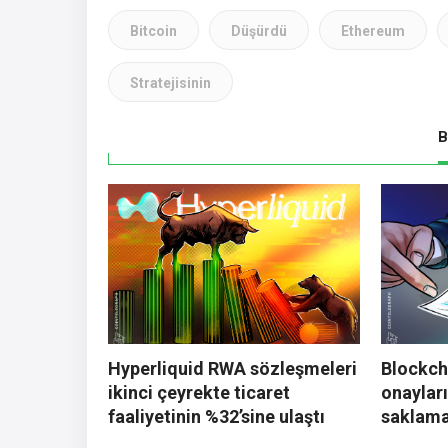
Bitcoin
Düşürdü
Ethereum
Stratejisinin
B
Hyperliquid RWA sözleşmeleri
Blockch
ikinci çeyrekte ticaret
onaylar
faaliyetinin %32’sine ulaştı
saklama