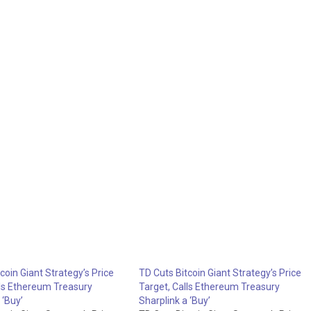
coin Giant Strategy’s Price
TD Cuts Bitcoin Giant Strategy’s Price
lls Ethereum Treasury
Target, Calls Ethereum Treasury
 ‘Buy’
Sharplink a ‘Buy’