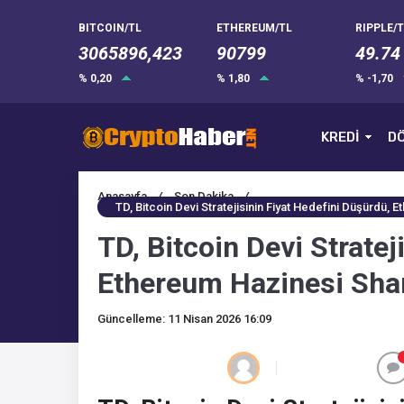
BITCOIN/TL
ETHEREUM/TL
RIPPLE/T
3065896,423
90799
49.74
% 0,20
% 1,80
% -1,70
KREDİ
DÖ
Anasayfa
/
Son Dakika
/
TD, Bitcoin Devi Stratejisinin Fiyat Hedefini Düşürdü, E
TD, Bitcoin Devi Stratej
Ethereum Hazinesi Sharp
Güncelleme: 11 Nisan 2026 16:09