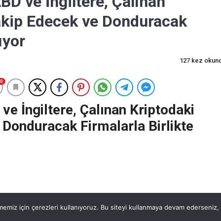
BD ve İngiltere, Çalınan
Takip Edecek ve Donduracak
ıyor
127 kez okun
0
ve İngiltere, Çalınan Kriptodaki
 Donduracak Firmalarla Birlikte
emiz için çerezleri kullanıyoruz. Bu siteyi kullanmaya devam ederseniz, b
Tether
BNB
90799 TL
1.8%
47.55 TL
0%
28208 TL
-1%