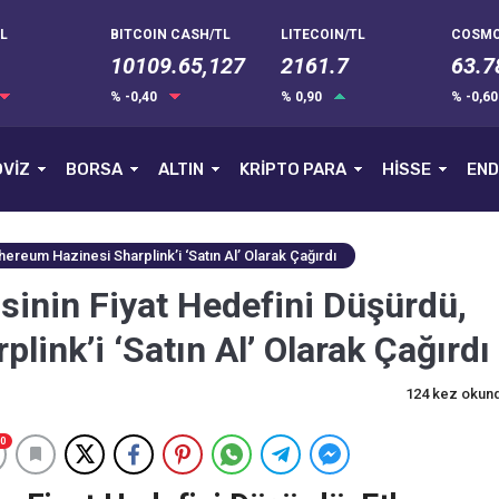
L
BITCOIN CASH/TL
LITECOIN/TL
COSMO
10109.65,127
2161.7
63.7
% -0,40
% 0,90
% -0,6
VİZ
BORSA
ALTIN
KRİPTO PARA
HİSSE
END
thereum Hazinesi Sharplink’i ‘Satın Al’ Olarak Çağırdı
isinin Fiyat Hedefini Düşürdü,
link’i ‘Satın Al’ Olarak Çağırdı
124 kez okun
0