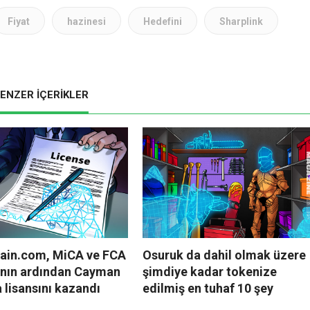
Fiyat
hazinesi
Hedefini
Sharplink
ENZER İÇERİKLER
ain.com, MiCA ve FCA
Osuruk da dahil olmak üzere
ının ardından Cayman
şimdiye kadar tokenize
 lisansını kazandı
edilmiş en tuhaf 10 şey