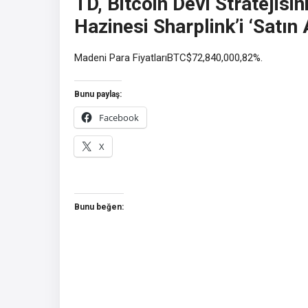
TD, Bitcoin Devi Stratejisi
Hazinesi Sharplink’i ‘Satın 
Madeni Para FiyatlarıBTC$72,840,000,82%.
Bunu paylaş:
Facebook
X
Bunu beğen: