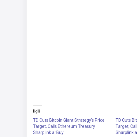
İlgili
TD Cuts Bitcoin Giant Strategy’s Price
TD Cuts Bit
Target, Calls Ethereum Treasury
Target, Ca
Sharplink a ‘Buy’
Sharplink a