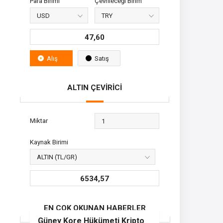
Para Birimi
Çevrileceği Birim
47,60
Alış
Satış
ALTIN ÇEVİRİCİ
Miktar
Kaynak Birimi
6534,57
EN ÇOK OKUNAN HABERLER
Güney Kore Hükümeti Kripto