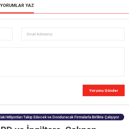
YORUMLAR YAZ
daki Milyonları Takip Edecek ve Donduracak Firmalarla Birlikte Çalışıyor