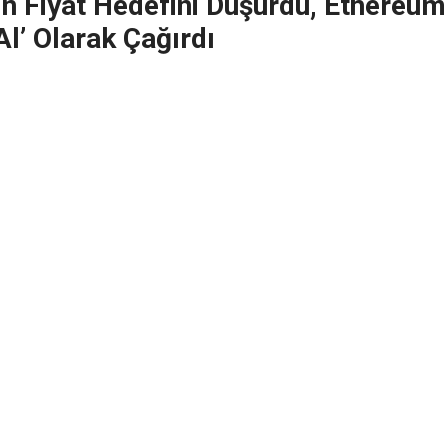
nin Fiyat Hedefini Düşürdü, Ethereum
Al’ Olarak Çağırdı