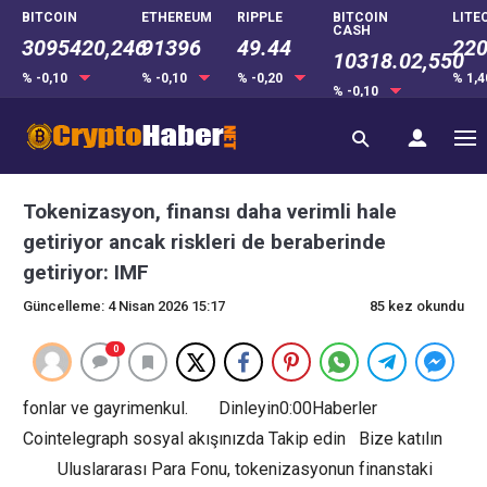
BITCOIN
ETHEREUM
RIPPLE
BITCOIN
LITE
CASH
3095420,246
91396
49.44
22
10318.02,550
% -0,10
% -0,10
% -0,20
% 1,
% -0,10
Tokenizasyon, finansı daha verimli hale
getiriyor ancak riskleri de beraberinde
getiriyor: IMF
Güncelleme: 4 Nisan 2026 15:17
85 kez okundu
0
fonlar ve gayrimenkul. Dinleyin0:00Haberler
Cointelegraph sosyal akışınızda Takip edin Bize katılın
Uluslararası Para Fonu, tokenizasyonun finanstaki