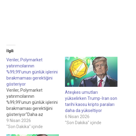
İlgili
Veriler, Polymarket
yatırımcılarının
%99,99’unun günlük işlerini
bırakmaması gerektiğini
gösteriyor
Veriler, Polymarket
Ateşkes umutları
yatırımcılarının
yükselirken Trump-İran son
%99,99'unun günlük işlerini
tarihi kaosu kripto paraları
bırakmaması gerektiğini
daha da yükseltiyor
gösteriyor"Daha az
6 Nisan 2026
deneyimli kullanıcılar daha
9 Nisan 2026
"Son Dakika" içinde
az başarılı ticaret yapma
"Son Dakika" içinde
eğilimindedir.000$, yalnızca