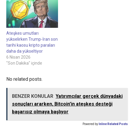
%0,1'i bunu bir sonraki ay
tekrarlamayı başardı ve
yalnızca %0,015'i bunu art
arda dört ay boyunca
sürdürebildi.Kripto analisti
Andrey Sergeenkov'un
Ateşkes umutları
Pazartesi günü verdiği
yükselirken Trump-İran son
veriler, Polymarket
tarihi kaosu kripto paraları
yatırımcılarının yaklaşık
daha da yükseltiyor
%1'inin 1000 dolardan
6 Nisan 2026
fazla…
"Son Dakika" içinde
No related posts.
BENZER KONULAR
Yatırımcılar gerçek dünyadaki
sonuçları ararken, Bitcoin'in ateşkes desteği
başarısız olmaya başlıyor
Powered by
Inline Related Posts