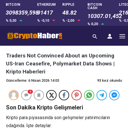
BITCOIN
ETHEREUM
RIPPLE
BITCOIN
LITE
CASH
3098359,598
91417
48.82
216
10307.01,452
% 0,30
% -0,10
% -2,00
% -0
% 0,20
Traders Not Convinced About an Upcoming
US-Iran Ceasefire, Polymarket Data Shows |
Kripto Haberleri
Güncelleme: 6 Nisan 2026 14:03
93 kez okundu
0
Son Dakika Kripto Gelişmeleri
Kripto para piyasasında son gelişmeler yatırımcıların
odağında. İşte detaylar: