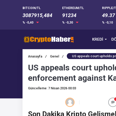
BITCOIN/TL
ETHEREUM/TL
RIPPLE/T
3087915,484
91234
49.37
% -0,40
% -0,30
% -0,10
KREDİ
DÖ
US appeals court upholds pr
Anasayfa
/
Genel
/
US appeals court uphol
enforcement against Kal
Güncelleme: 7 Nisan 2026 00:03
Son Dakika Kripto Gelişmel