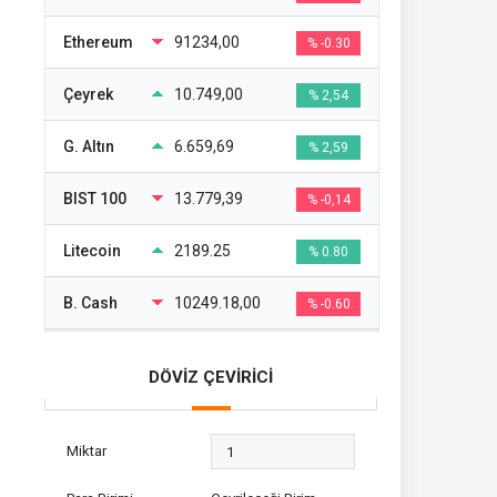
Ethereum
91234,00
% -0.30
Çeyrek
10.749,00
% 2,54
e
G. Altın
6.659,69
% 2,59
BIST 100
13.779,39
% -0,14
Litecoin
2189.25
% 0.80
B. Cash
10249.18,00
% -0.60
DÖVİZ ÇEVİRİCİ
Miktar