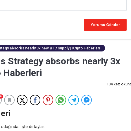
rategy absorbs nearly 3x new BTC supply | Kripto Haberleri
s Strategy absorbs nearly 3x
 Haberleri
104 kez okun
0
eri
 odağında. İşte detaylar: