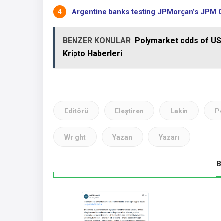
Argentine banks testing JPMorgan’s JPM Co
BENZER KONULAR
Polymarket odds of US 
Kripto Haberleri
Editörü
Eleştiren
Lakin
P
Wright
Yazan
Yazarı
B