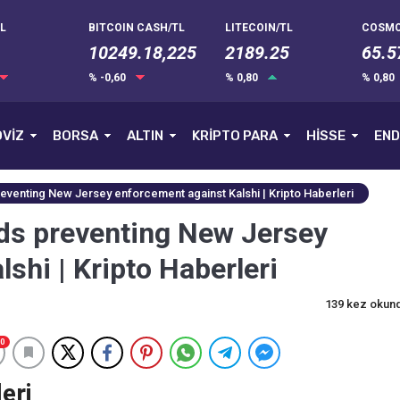
L
BITCOIN CASH/TL
LITECOIN/TL
COSMO
10249.18,225
2189.25
65.5
% -0,60
% 0,80
% 0,80
VİZ
BORSA
ALTIN
KRİPTO PARA
HİSSE
END
eventing New Jersey enforcement against Kalshi | Kripto Haberleri
ds preventing New Jersey
shi | Kripto Haberleri
139 kez okun
0
eri