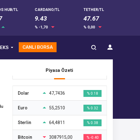
S HUB/TL
CARDANO/TL
TETHER/TL
7
9.43
47.67
% -1,70
% 0,00
CANLI BORSA
EKS
Piyasa Özeti
Dolar
47,7436
% 0.18
du
Euro
55,2510
% 0.32
Sterlin
64,4811
% 0.38
Bitcoin
3087915,00
% -0.40