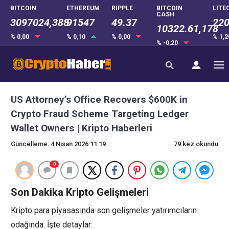
BITCOIN
ETHEREUM
RIPPLE
BITCOIN
LITE
CASH
3097024,388
91547
49.37
220
10322.61,178
% 0,00
% 0,10
% 0,00
% 1,
% -0,20
US Attorney’s Office Recovers $600K in
Crypto Fraud Scheme Targeting Ledger
Wallet Owners | Kripto Haberleri
Güncelleme: 4 Nisan 2026 11:19
79 kez okundu
0
Son Dakika Kripto Gelişmeleri
Kripto para piyasasında son gelişmeler yatırımcıların
odağında. İşte detaylar: