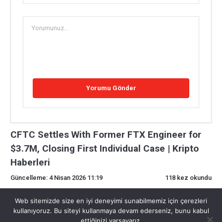
CFTC Settles With Former FTX Engineer for
$3.7M, Closing First Individual Case | Kripto
Haberleri
Güncelleme: 4 Nisan 2026 11:19
118 kez okundu
0
Web sitemizde size en iyi deneyimi sunabilmemiz için çerezleri
kullanıyoruz. Bu siteyi kullanmaya devam ederseniz, bunu kabul
ettiğinizi varsayarız.