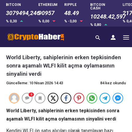
BITCOIN
ETHEREUM
RIPPLE
BITCOIN
LITE
CASH
3079494,246
90957
48.49
217
10248.42,597
% 0,30
% 0,00
% -3,00
% 0,
% 0,80
World Liberty, sahiplerinin erken tepkisinden
sonra aşamalı WLFI kilit açma oylamasının
sinyalini verdi
Güncelleme: 10 Nisan 2026 14:43
84 kez okundu
0
World Liberty, sahiplerinin erken tepkisinden sonra
aşamalı WLFI kilit açma oylamasının sinyalini verdi
Kendini WLFI ön satış alıcıları olarak tanımlayan bazı