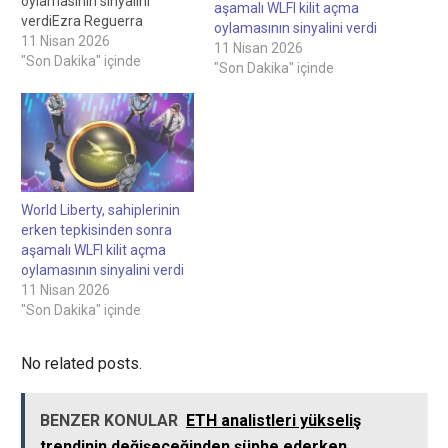
oylamasının sinyalini
aşamalı WLFI kilit açma
verdiEzra Reguerra
oylamasının sinyalini verdi
tarafından yazıldı, Personel
11 Nisan 2026
11 Nisan 2026
Yazarı Bryan O'Shea
"Son Dakika" içinde
"Son Dakika" içinde
tarafından gözden geçirildi,
Personel Editörü World
Liberty, erken sahiplerin
tepkisinin ardından aşamalı
WLFI kilit açma oylamasının
sinyallerini verdi 10 Nisan
2026World Liberty, WLFI kilit
World Liberty, sahiplerinin
açma teklifinin resmi bir
erken tepkisinden sonra
oylamadan önce…
aşamalı WLFI kilit açma
oylamasının sinyalini verdi
11 Nisan 2026
"Son Dakika" içinde
No related posts.
BENZER KONULAR
ETH analistleri yükseliş
trendinin değişeceğinden şüphe ederken