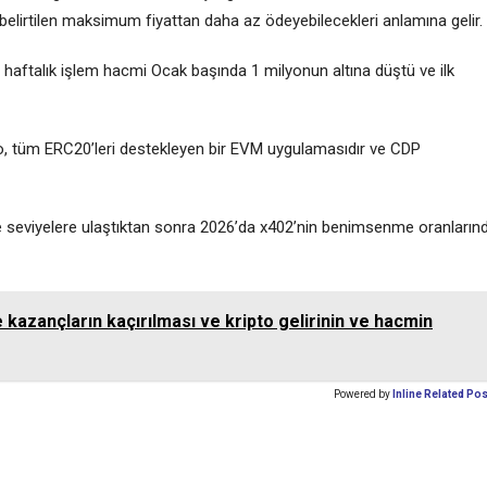
 belirtilen maksimum fiyattan daha az ödeyebilecekleri anlamına gelir.
aftalık işlem hacmi Ocak başında 1 milyonun altına düştü ve ilk
pto, tüm ERC20’leri destekleyen bir EVM uygulamasıdır ve CDP
ve seviyelere ulaştıktan sonra 2026’da x402’nin benimsenme oranların
 kazançların kaçırılması ve kripto gelirinin ve hacmin
Powered by
Inline Related Po