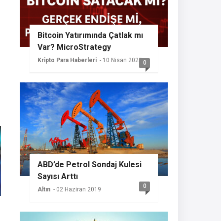
Bitcoin Yatırımında Çatlak mı
Var? MicroStrategy
Sessizliğini Koruyor
Kripto Para Haberleri
- 10 Nisan 2025
0
ABD’de Petrol Sondaj Kulesi
Sayısı Arttı
0
Altın
- 02 Haziran 2019