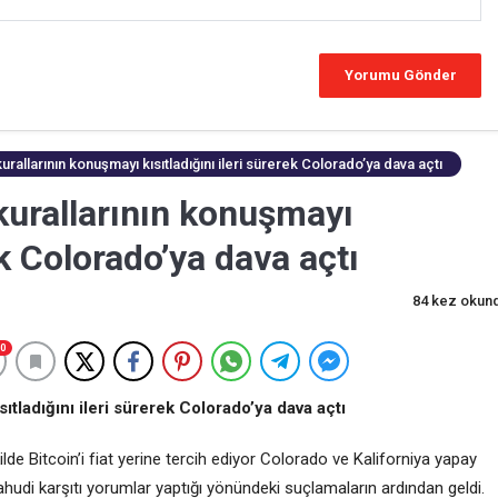
kurallarının konuşmayı kısıtladığını ileri sürerek Colorado’ya dava açtı
 kurallarının konuşmayı
ek Colorado’ya dava açtı
84 kez okun
0
ıtladığını ileri sürerek Colorado’ya dava açtı
kilde Bitcoin’i fiat yerine tercih ediyor Colorado ve Kaliforniya yapay
Yahudi karşıtı yorumlar yaptığı yönündeki suçlamaların ardından geldi.