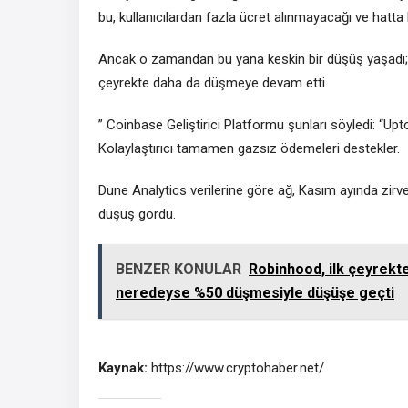
bu, kullanıcılardan fazla ücret alınmayacağı ve hatta
Ancak o zamandan bu yana keskin bir düşüş yaşadı; h
çeyrekte daha da düşmeye devam etti.
” Coinbase Geliştirici Platformu şunları söyledi: “U
Kolaylaştırıcı tamamen gazsız ödemeleri destekler.
Dune Analytics verilerine göre ağ, Kasım ayında zir
düşüş gördü.
BENZER KONULAR
Robinhood, ilk çeyrekte
neredeyse %50 düşmesiyle düşüşe geçti
Kaynak:
https://www.cryptohaber.net/