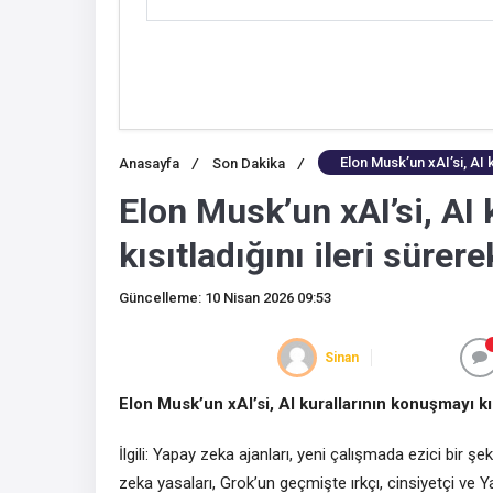
Elon Musk’un xAI’si, AI 
Anasayfa
/
Son Dakika
/
Elon Musk’un xAI’si, AI
kısıtladığını ileri sürer
Güncelleme: 10 Nisan 2026 09:53
Sinan
Elon Musk’un xAI’si, AI kurallarının konuşmayı kıs
İlgili: Yapay zeka ajanları, yeni çalışmada ezici bir şe
zeka yasaları, Grok’un geçmişte ırkçı, cinsiyetçi ve 