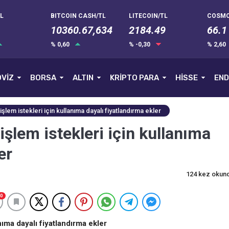
L
BITCOIN CASH/TL
LITECOIN/TL
COSMO
10360.67,634
2184.49
66.1
% 0,60
% -0,30
% 2,60
VİZ
BORSA
ALTIN
KRİPTO PARA
HİSSE
END
işlem istekleri için kullanıma dayalı fiyatlandırma ekler
 işlem istekleri için kullanıma
er
124 kez okun
0
anıma dayalı fiyatlandırma ekler