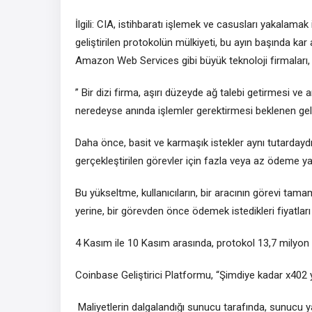
İlgili: CIA, istihbaratı işlemek ve casusları yakalama
geliştirilen protokolün mülkiyeti, bu ayın başında k
Amazon Web Services gibi büyük teknoloji firmaları, x
” Bir dizi firma, aşırı düzeyde ağ talebi getirmesi 
neredeyse anında işlemler gerektirmesi beklenen gel
Daha önce, basit ve karmaşık istekler aynı tutardaydı 
gerçekleştirilen görevler için fazla veya az ödeme 
Bu yükseltme, kullanıcıların, bir aracının görevi ta
yerine, bir görevden önce ödemek istedikleri fiyatları
4 Kasım ile 10 Kasım arasında, protokol 13,7 milyon i
Coinbase Geliştirici Platformu, “Şimdiye kadar x402 y
Maliyetlerin dalgalandığı sunucu tarafında, sunucu 