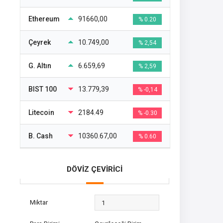
Ethereum
91660,00
% 0.20
Çeyrek
10.749,00
% 2,54
G. Altın
6.659,69
% 2,59
BIST 100
13.779,39
% -0,14
Litecoin
2184.49
% -0.30
B. Cash
10360.67,00
% 0.60
DÖVİZ ÇEVİRİCİ
Miktar