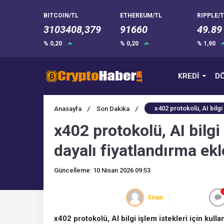
BITCOIN/TL
ETHEREUM/TL
RIPPLE/T
3103408,379
91660
49.89
% 0,20
% 0,20
% 1,90
KREDİ
DÖ
x402 protokolü, AI bilgi 
Anasayfa
/
Son Dakika
/
x402 protokolü, AI bilgi
dayalı fiyatlandırma ekl
Güncelleme: 10 Nisan 2026 09:53
Sinan
x402 protokolü, AI bilgi işlem istekleri için kull