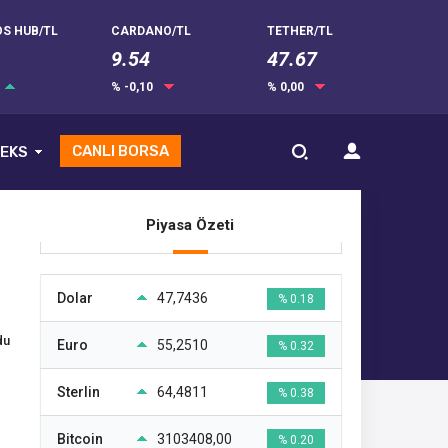
S HUB/TL
CARDANO/TL
TETHER/TL
9.54
47.67
% -0,10
% 0,00
CANLI BORSA
EKS
Piyasa Özeti
Dolar
47,7436
% 0.18
du
Euro
55,2510
% 0.32
Sterlin
64,4811
% 0.38
Bitcoin
3103408,00
% 0.20