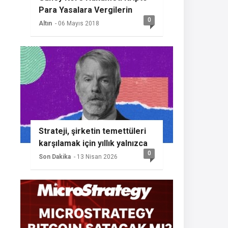
Para Yasalara Vergilerin
0
Getireceğini Açıkladı
Altın
- 06 Mayıs 2018
Strateji, şirketin temettüleri
karşılamak için yıllık yalnızca
0
%2 BTC büyümesine ihtiyaç
Son Dakika
- 13 Nisan 2026
duyması nedeniyle başka bir
Bitcoin alımının sinyalini
veriyor