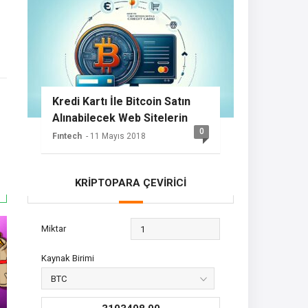
Kredi Kartı İle Bitcoin Satın
Alınabilecek Web Sitelerin
0
Listesi
Fıntech
- 11 Mayıs 2018
KRİPTOPARA ÇEVİRİCİ
Miktar
Kaynak Birimi