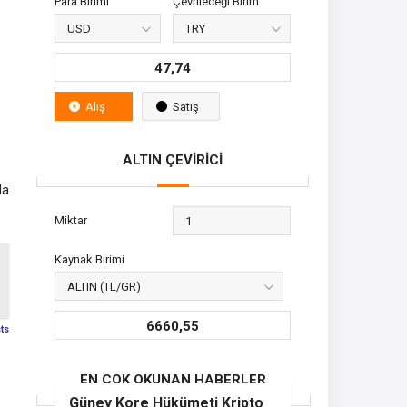
Para Birimi
Çevrileceği Birim
47,74
Alış
Satış
ALTIN ÇEVİRİCİ
da
Miktar
Kaynak Birimi
6660,55
sts
EN ÇOK OKUNAN HABERLER
Güney Kore Hükümeti Kripto