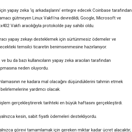
k için yapay zeka ‘iş arkadaşlarını’ entegre edecek Coinbase tarafından
ar amacı gütmeyen Linux Vakfı’na devredildi; Google, Microsoft ve
402 Vakfı aracılığıyla protokolde pay sahibi oldu.
ve aracı yapay zekayı desteklemek için sürtünmesiz ödemeler ve
ecekteki temsilci ticaretin benimsenmesine hazırlanıyor.
ve bu da bazı kullanıcıların yapay zeka aracıları tarafından
yapmasına neden oluyordu.
mamlamasının ne kadara mal olacağını düşündüklerini tahmin etmek
 belirlemelerine yardımcı olacak.
şlem gerçekleştirerek tarihteki en büyük haftasını gerçekleştirdi.
alnızca kesin, sabit fiyatlı ödemeleri destekliyordu.
yalnızca görevi tamamlamak için gereken miktar kadar ücret alacaktır;