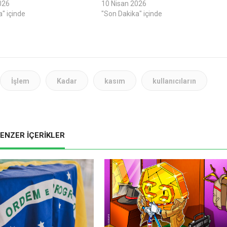
026
10 Nisan 2026
" içinde
"Son Dakika" içinde
İşlem
Kadar
kasım
kullanıcıların
ENZER İÇERİKLER