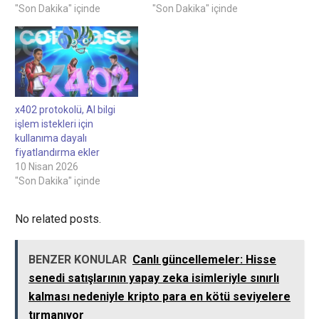
"Son Dakika" içinde
"Son Dakika" içinde
x402 protokolü, AI bilgi
işlem istekleri için
kullanıma dayalı
fiyatlandırma ekler
10 Nisan 2026
"Son Dakika" içinde
No related posts.
BENZER KONULAR
Canlı güncellemeler: Hisse
senedi satışlarının yapay zeka isimleriyle sınırlı
kalması nedeniyle kripto para en kötü seviyelere
tırmanıyor