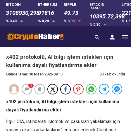
BITCOIN
ETHEREUM
RIPPLE
BITCOIN
LITE
CASH
3108930,298
91816
49.73
221
10395.72,398
% 0,40
% 0,20
% 0,00
% 1,
% 0,30
x402 protokolü, AI bilgi işlem istekleri için
kullanıma dayalı fiyatlandırma ekler
Güncelleme: 10 Nisan 2026 09:15
80 kez okundu
0
x402 protokolü, AI bilgi işlem istekleri için kullanıma
dayalı fiyatlandırma ekler
İlgili: CIA, istihbaratı işlemek ve casusları yakalamak için
yapay zeka ‘iş arkadaşlarını’ entegre edecek Coinbase