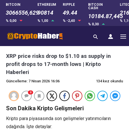
BITCOIN
ETHEREUM
RIPPLE
BITCOIN
LITE
CASH
3066556,629
90814
49.44
216
10184.87,445
% 0,00
% 1,00
% -2,40
% 1,
% 0,30
XRP price risks drop to $1.10 as supply in
profit drops to 17-month lows | Kripto
Haberleri
Güncelleme: 7 Nisan 2026 16:06
134 kez okundu
0
Son Dakika Kripto Gelişmeleri
Kripto para piyasasında son gelişmeler yatırımcıların
odağında. İşte detaylar: