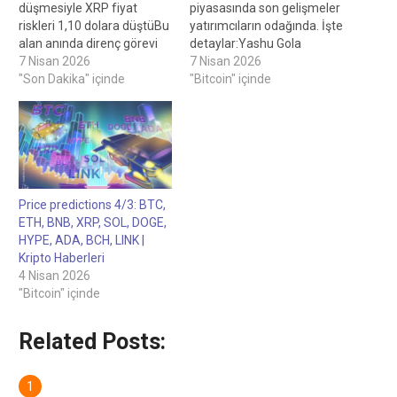
düşmesiyle XRP fiyat
piyasasında son gelişmeler
riskleri 1,10 dolara düştüBu
yatırımcıların odağında. İşte
alan anında direnç görevi
detaylar:Yashu Gola
görüyor.Kaynak:
7 Nisan 2026
tarafından yazıldı, Personel
7 Nisan 2026
SantimentBu, yatırımcıların
"Son Dakika" içinde
Yazarı Allen Scott
"Bitcoin" içinde
kayıplarını azaltmaya
tarafından incelendi,
çalışmasıyla yeni satışların
Personel Editörü Strateji
gelebileceği anlamına
yaklaşık 3 kat yeni BTC
geliyor ve bu, düşüş
arzını emdiği için Bitcoin
trendinin 1,10 dolar
110 bin dolara ulaşabilir 32
hedefine doğru ilerlemesini
dakika önce Strateji bir
sağlamanın temel
aydan biraz fazla bir
Price predictions 4/3: BTC,
bileşenidir.İlgili: Balina
sürede 46.233 BTC satın…
ETH, BNB, XRP, SOL, DOGE,
birikimi arttıkça XRP risk
HYPE, ADA, BCH, LINK |
ödülü de artıyor: Will…
Kripto Haberleri
4 Nisan 2026
"Bitcoin" içinde
Related Posts: