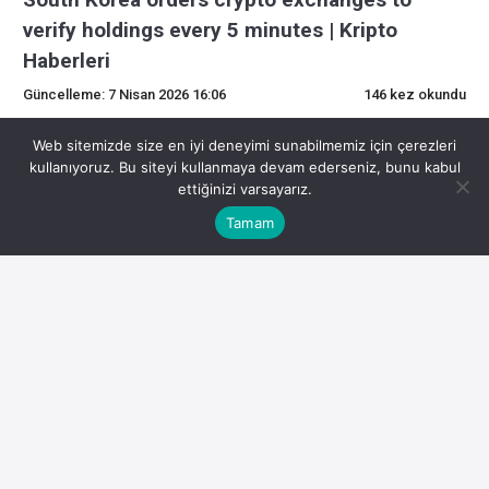
verify holdings every 5 minutes | Kripto
Haberleri
Güncelleme: 7 Nisan 2026 16:06
146 kez okundu
0
Web sitemizde size en iyi deneyimi sunabilmemiz için çerezleri
kullanıyoruz. Bu siteyi kullanmaya devam ederseniz, bunu kabul
ettiğinizi varsayarız.
Son Dakika Kripto Gelişmeleri
Tamam
Kripto para piyasasında son gelişmeler yatırımcıların
odağında. İşte detaylar:
Yazan: Amin Haqshanas, Personel Yazarı, İncelemeyi
yapan: Bryan O’Shea, Personel Editörü Güney Kore, kripto
borsalarına varlıkları her 5 dakikada bir doğrulamalarını
emrediyor 32 dakika önce Bir inceleme, büyük kripto
borsalarında yavaş uzlaşma döngüleri ve zayıf ticareti
durdurma sistemleri buldu.