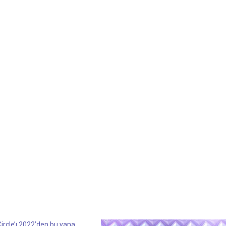
ircle’ı 2022’den bu yana