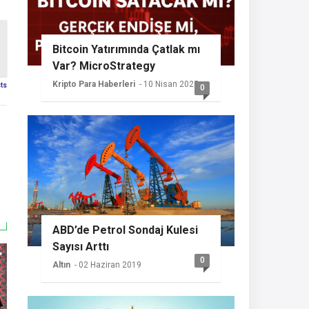
Bitcoin Yatırımında Çatlak mı
Var? MicroStrategy
Sessizliğini Koruyor
Kripto Para Haberleri
- 10 Nisan 2025
sts
0
ABD’de Petrol Sondaj Kulesi
Sayısı Arttı
0
Altın
- 02 Haziran 2019