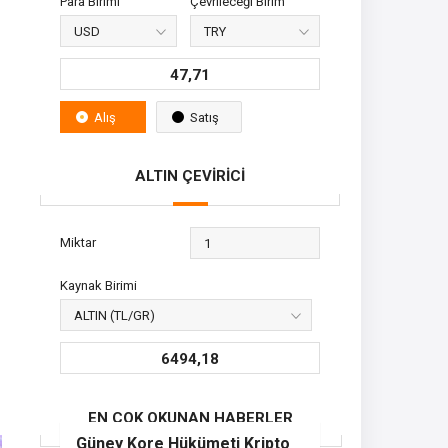
Para Birimi
Çevrileceği Birim
47,71
Alış
Satış
ALTIN ÇEVİRİCİ
Miktar
Kaynak Birimi
6494,18
EN ÇOK OKUNAN HABERLER
Güney Kore Hükümeti Kripto