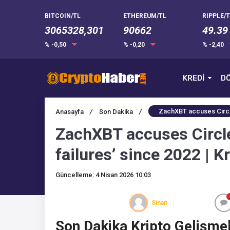
BITCOIN/TL
ETHEREUM/TL
RIPPLE/T
3065328,301
90662
49.39
% -0,50
% -0,20
% -2,40
KREDİ
DÖ
ZachXBT accuses Circle
Anasayfa
/
Son Dakika
/
ZachXBT accuses Circl
failures’ since 2022 | K
Güncelleme: 4 Nisan 2026 10:03
Sinan
Son Dakika Kripto Gelişmel