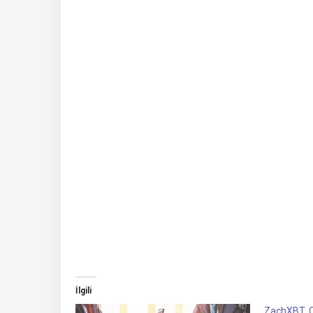
İlgili
ZachXBT, C