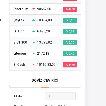
Ethereum
90662,00
% -0.20
n
Çeyrek
10.484,00
% 0,05
G. Altın
6.493,20
% 0,02
BIST 100
13.798,82
% 0,70
Litecoin
2172.18
% 0.40
B. Cash
10160.33,00
% -0.70
DÖVİZ ÇEVİRİCİ
Miktar