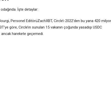
 odağında. İşte detaylar:
 Bourgi, Personel EditörüZachXBT, Circle’ı 2022’den bu yana 420 milyo
BT’ye göre, Circle’ın sunulan 15 vakanın çoğunda yasadışı USDC
rdı, ancak harekete geçemedi.