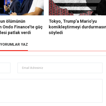
nun ölümünün
Tokyo, Trump’a Mario’yu
n Ondo Finance’te güç
komikleştirmeyi durdurmasın
esi patlak verdi
söyledi
YORUMLAR YAZ