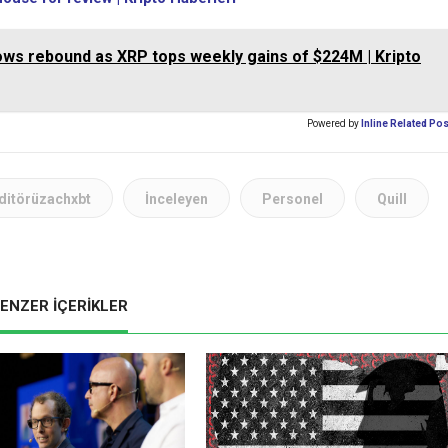
ows rebound as XRP tops weekly gains of $224M | Kripto
Powered by
Inline Related Po
ditörüzachxbt
İnceleyen
Personel
Quill
ENZER İÇERİKLER