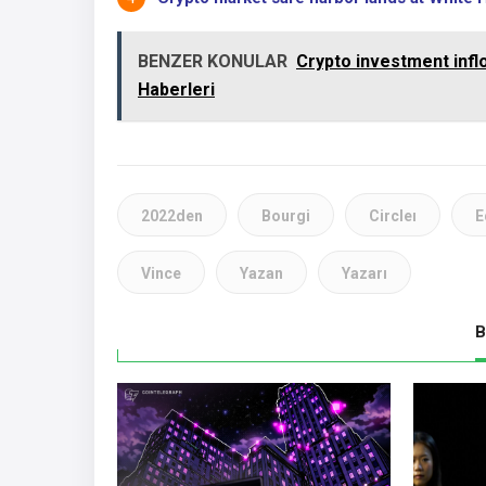
BENZER KONULAR
Crypto investment infl
Haberleri
2022den
Bourgi
Circleı
E
Vince
Yazan
Yazarı
B