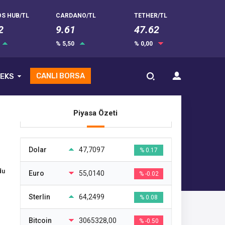
S HUB/TL
CARDANO/TL
TETHER/TL
2
9.61
47.62
% 5,50
% 0,00
CANLI BORSA
EKS
Piyasa Özeti
Dolar
47,7097
% 0.17
du
Euro
55,0140
% -0.02
Sterlin
64,2499
% 0.08
Bitcoin
3065328,00
% -0.50