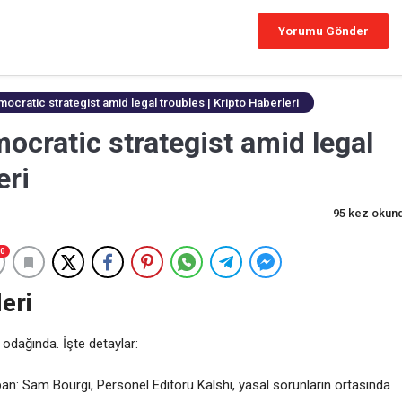
cratic strategist amid legal troubles | Kripto Haberleri
ocratic strategist amid legal
eri
95 kez okun
0
eri
 odağında. İşte detaylar:
an: Sam Bourgi, Personel Editörü Kalshi, yasal sorunların ortasında