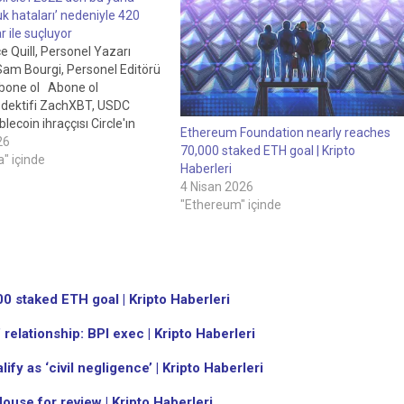
k hataları’ nedeniyle 420
r ile suçluyor
 Quill, Personel Yazarı
Sam Bourgi, Personel Editörü
0Abone ol Abone ol
dektifi ZachXBT, USDC
lecoin ihraççısı Circle'ın
Ethereum Foundation nearly reaches
u yana yaklaşık 420 milyon
26
70,000 staked ETH goal | Kripto
sa dışı fon akışını dondurma
" içinde
Haberleri
listeye alma konusunda
4 Nisan 2026
lduğunu iddia ediyor.Circle…
"Ethereum" içinde
 staked ETH goal | Kripto Haberleri
 relationship: BPI exec | Kripto Haberleri
ify as ‘civil negligence’ | Kripto Haberleri
ouse for review | Kripto Haberleri