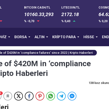
L
BITCOIN CASH/TL
LITECOIN/TL
COSMO
10160.33,293
2172.18
64.6
% -0,70
% 0,40
% 0,20
VİZ
BORSA
ALTIN
KRİPTO PARA
HİSSE
END
 of $420M in ‘compliance failures’ since 2022 | Kripto Haberleri
e of $420M in ‘compliance
ripto Haberleri
138 kez okun
0
eri