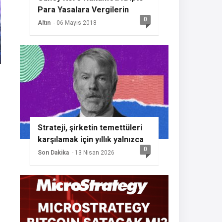
Para Yasalara Vergilerin
0
Getireceğini Açıkladı
Altın
- 06 Mayıs 2018
Strateji, şirketin temettüleri
karşılamak için yıllık yalnızca
0
%2 BTC büyümesine ihtiyaç
Son Dakika
- 13 Nisan 2026
duyması nedeniyle başka bir
Bitcoin alımının sinyalini
veriyor