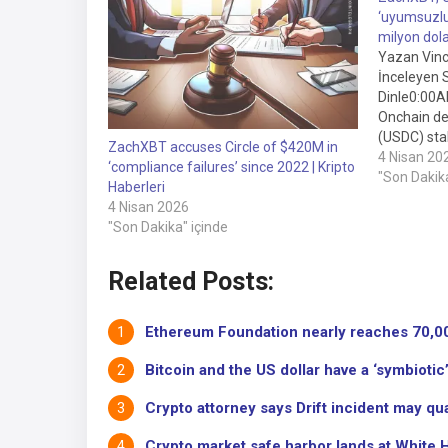
‘uyumsuzlu
milyon dola
Yazan Vince
İnceleyen 
Dinle0:0
Onchain de
(USDC) stab
ZachXBT accuses Circle of $420M in
2022'den b
4 Nisan 20
‘compliance failures’ since 2022 | Kripto
dolarlık ya
"Son Dakika
Haberleri
veya kara 
4 Nisan 2026
başarısız o
"Son Dakika" içinde
Related Posts:
Ethereum Foundation nearly reaches 70,000
Bitcoin and the US dollar have a ‘symbiotic’
Crypto attorney says Drift incident may qual
Crypto market safe harbor lands at White H