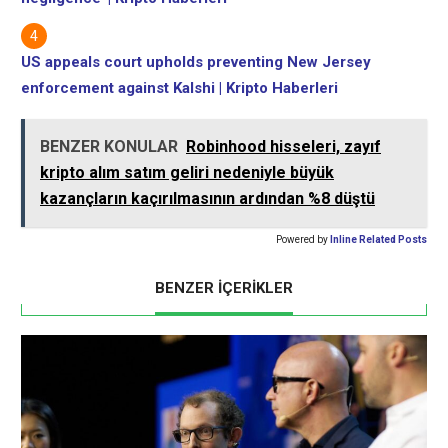
US appeals court upholds preventing New Jersey
enforcement against Kalshi | Kripto Haberleri
BENZER KONULAR
Robinhood hisseleri, zayıf
kripto alım satım geliri nedeniyle büyük
kazançların kaçırılmasının ardından %8 düştü
Powered by
Inline Related Posts
BENZER İÇERİKLER