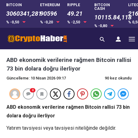
BITCOIN
ETHEREUM
RIPPLE
BITCOIN
LITE
CASH
3060341,281
90596
49.21
216
10115.84,118
% -0,50
% -0,20
% -2,50
% 0,
% -0,80
ABD ekonomik verilerine rağmen Bitcoin rallisi
73 bin dolara doğru ilerliyor
Güncelleme: 10 Nisan 2026 09:17
90 kez okundu
0
ABD ekonomik verilerine rağmen Bitcoin rallisi 73 bin
dolara doğru ilerliyor
Yatırım tavsiyesi veya tavsiyesi niteliğinde değildir.