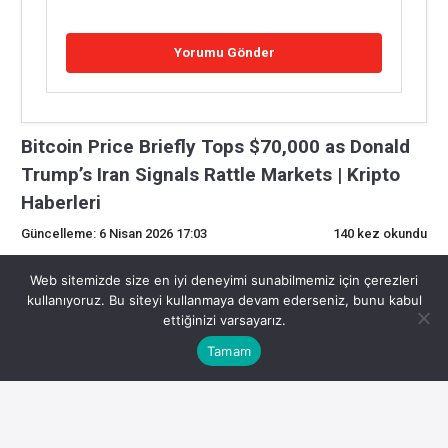
Bitcoin Price Briefly Tops $70,000 as Donald
Trump’s Iran Signals Rattle Markets | Kripto
Haberleri
Güncelleme: 6 Nisan 2026 17:03
140 kez okundu
0
Web sitemizde size en iyi deneyimi sunabilmemiz için çerezleri
kullanıyoruz. Bu siteyi kullanmaya devam ederseniz, bunu kabul
ettiğinizi varsayarız.
Son Dakika Kripto Gelişmeleri
Tamam
Kripto para piyasasında son gelişmeler yatırımcıların
odağında. İşte detaylar:
Ana SayfaPİYASALARDonald Trump’ın İran’ın Piyasalarda