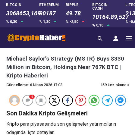
BITCOIN
ETHEREUM
RIPPLE
BITCOIN
LITE
CASH
3068653,169
90187
49.78
213
10164.89,527
% 0,30
% 1,30
% -2,50
% -0
% 0,10
Michael Saylor’s Strategy (MSTR) Buys $330
Million in Bitcoin, Holdings Near 767K BTC |
Kripto Haberleri
Güncelleme: 6 Nisan 2026 17:03
159 kez okundu
0
Son Dakika Kripto Gelişmeleri
Kripto para piyasasında son gelişmeler yatırımcıların
odağında. İşte detaylar: