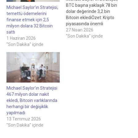
BTC başına yaklaşık 78 bin
Michael Saylor’ın Stratejisi,
dolar değerinde 3,2 bin
temettü ödemelerini
Bitcoin eklediÖzet: Kripto
finanse etmek için 2,5
piyasasında önemli
milyon dolara 32 Bitcoin
gelişmeler
27 Nisan 2026
sattı
yaşanıyor.Cointelegraph;
"Son Dakika" içinde
1 Haziran 2026
kripto, blockchain, yapay
"Son Dakika" içinde
zeka ve fintech
endüstrilerinde bağımsız,
yüksek kaliteli gazetecilik
sağlamaya kararlıdır.Tüm
haberler, incelemeler ve
analizler tam gazetecilik
bağımsızlığı ve bütünlüğü
Michael Saylor’ın Stratejisi
ile
467 milyon dolar nakit
üretilmektedir.Standartlarımız
ekledi, Bitcoin varlıklarında
ve süreçlerimiz hakkında
herhangi bir değişiklik
daha fazla ayrıntı için…
yapılmadı
13 Temmuz 2026
"Son Dakika" içinde