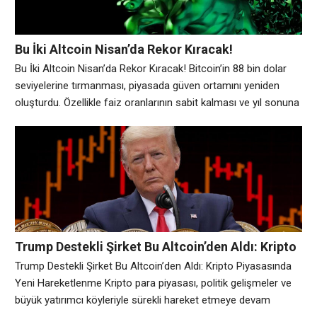
Bu İki Altcoin Nisan’da Rekor Kıracak!
Bu İki Altcoin Nisan’da Rekor Kıracak! Bitcoin’in 88 bin dolar
seviyelerine tırmanması, piyasada güven ortamını yeniden
oluşturdu. Özellikle faiz oranlarının sabit kalması ve yıl sonuna
doğru olası indirim sinyalleri, yatırımcıların risk iştahını yeniden
canlandırdı. Bu iyimser hava, bazı altcoin projeleri öne
çıkarıyor. Özellikle iki kripto para birimi Nisan ayında 100 milyar
dolarlık piyasa değerine ulaşmaya
Trump Destekli Şirket Bu Altcoin’den Aldı: Kripto
Piyasasında Yeni Hareketlenme
Trump Destekli Şirket Bu Altcoin’den Aldı: Kripto Piyasasında
Yeni Hareketlenme Kripto para piyasası, politik gelişmeler ve
büyük yatırımcı köyleriyle sürekli hareket etmeye devam