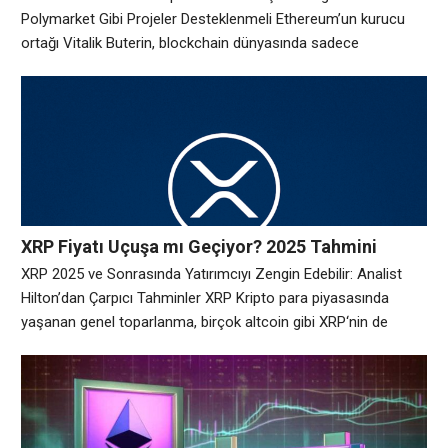
Polymarket Gibi Projeler Desteklenmeli Ethereum’un kurucu
ortağı Vitalik Buterin, blockchain dünyasında sadece
teknolojinin değil, aynı zamanda etik ve değerlerin de önemli
olduğunu savunuyor. Ünlü geliştirici, Pump.fun gibi projelerin
olumsuz sosyal felsefelerle şekillendiğini belirterek, kripto
alanındaki sorumsuz yaklaşımlara dikkat çekti. Öte yandan,
gizliliğe ve faydaya dayalı projeleri desteklediğini ifade
XRP Fiyatı Uçuşa mı Geçiyor? 2025 Tahmini
Yatırımcıları Heyecanlandırdı!
XRP 2025 ve Sonrasında Yatırımcıyı Zengin Edebilir: Analist
Hilton’dan Çarpıcı Tahminler XRP Kripto para piyasasında
yaşanan genel toparlanma, birçok altcoin gibi XRP‘nin de
yeniden yükselişe geçmesini sağladı. Özellikle geçtiğimiz
haftalarda ticaret tarifelerine dair oluşan küresel belirsizliklerin
ardından yatırımcıların yeniden piyasaya yönelmesi, XRP’nin
fiyatına olumlu yansıdı. Uzman kripto analisti ve popüler
Youtuber Austin Hilton, XRP’nin 2025