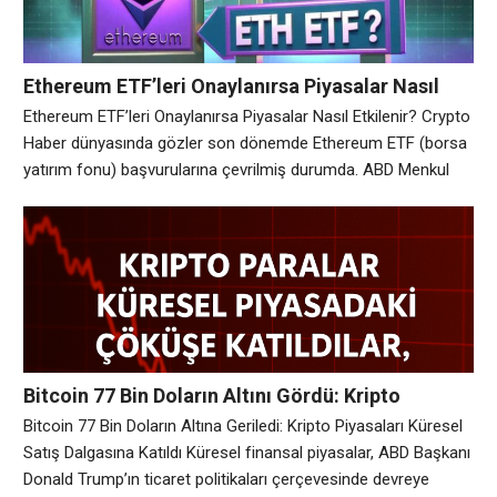
Ethereum ETF’leri Onaylanırsa Piyasalar Nasıl
Etkilenir?
Ethereum ETF’leri Onaylanırsa Piyasalar Nasıl Etkilenir? Crypto
Haber dünyasında gözler son dönemde Ethereum ETF (borsa
yatırım fonu) başvurularına çevrilmiş durumda. ABD Menkul
Kıymetler ve Borsa Komisyonu (SEC) tarafından spot Bitcoin
ETF’lerinin onaylanmasının ardından gözler şimdi Ethereum’a
çevrildi. Eğer Ethereum ETF’leri de onaylanırsa, bu gelişme
sadece Ethereum için değil, tüm kripto piyasaları için yeni bir
dönemin
Bitcoin 77 Bin Doların Altını Gördü: Kripto
Piyasasında Sert Düşüş!
Bitcoin 77 Bin Doların Altına Geriledi: Kripto Piyasaları Küresel
Satış Dalgasına Katıldı Küresel finansal piyasalar, ABD Başkanı
Donald Trump’ın ticaret politikaları çerçevesinde devreye