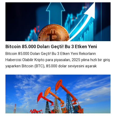
ediyor. Son olarak, eski ABD Başkanı Donald Trump’ın
sıcaklığındaki bir şirketin belirli bir altcoin’e yatırım yapması,
piyasada büyük yankı uyandırdı. Bu gelişme, hem yatırımcıları
hem de piyasada analistlerini harekete geçirdi. Peki, Trump
Bitcoin 85.000 Doları Geçti! Bu 3 Etken Yeni
Rekorların Habercisi Olabilir
Bitcoin 85.000 Doları Geçti! Bu 3 Etken Yeni Rekorların
Habercisi Olabilir Kripto para piyasaları, 2025 yılına hızlı bir giriş
yaparken Bitcoin (BTC), 85.000 dolar seviyesini aşarak
yatırımcılarını sevindirdi. Bu yeni zirve, piyasalarda büyük bir
heyecan yaratırken, uzmanlar Bitcoin’in yükselişini
sürdürebileceğini ve yeni rekorlara ulaşabileceğini öngörüyor.
Peki, Bitcoin’in bu denli yükselmesinin ardında yatan faktörler
nelerdir? İşte