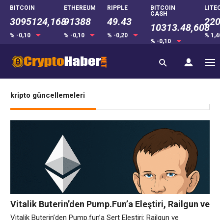
BITCOIN
ETHEREUM
RIPPLE
BITCOIN
LITE
CASH
3095124,168
91388
49.43
220
10313.48,608
% -0,10
% -0,10
% -0,20
% 1,
% -0,10
kripto güncellemeleri
Vitalik Buterin’den Pump.Fun’a Eleştiri, Railgun ve
Polymarket’e Destek
Vitalik Buterin’den Pump.fun’a Sert Eleştiri: Railgun ve