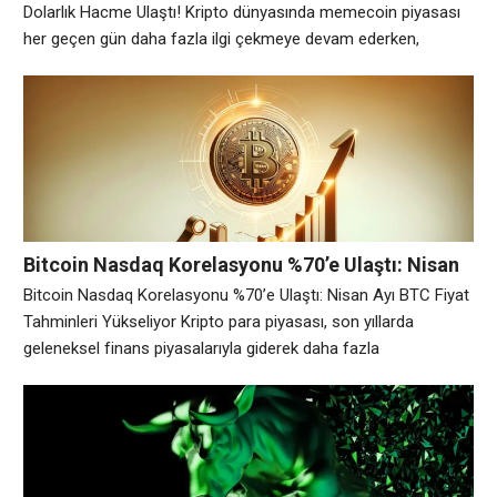
Dolarlık Hacme Ulaştı! Kripto dünyasında memecoin piyasası
her geçen gün daha fazla ilgi çekmeye devam ederken,
Pump.fun’ın yeni merkezi olmayan borsası (DEX) olan
PumpSwap, büyük bir çıkış yaptı. Blockchain analitik platformu
Dune’a göre, PumpSwap lansmanından yalnızca bir hafta
sonra 1 milyar dolarlık kümülatif işlem hacmine ulaştı.
Bitcoin Nasdaq Korelasyonu %70’e Ulaştı: Nisan
Ayı BTC Fiyat Tahminleri Yükseliyor
Bitcoin Nasdaq Korelasyonu %70’e Ulaştı: Nisan Ayı BTC Fiyat
Tahminleri Yükseliyor Kripto para piyasası, son yıllarda
geleneksel finans piyasalarıyla giderek daha fazla
ilişkilendirilmeye başlandı. Özellikle Bitcoin (BTC) ile Nasdaq
borsası arasındaki korelasyon, yatırımcıların dikkatini çeken
önemli konuların başında geliyor. Son veriler, Bitcoin’in Nasdaq
ile korelasyonunun %70 seviyelerine ulaştığını gösteriyor. Bu
durum, piyasalardaki ortak hareketin daha