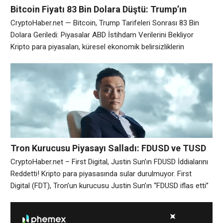
Bitcoin Fiyatı 83 Bin Dolara Düştü: Trump’ın
Tarifeleri ve ABD İstihdam Verileri Gündemde
CryptoHaber.net — Bitcoin, Trump Tarifeleri Sonrası 83 Bin
Dolara Geriledi: Piyasalar ABD İstihdam Verilerini Bekliyor
Kripto para piyasaları, küresel ekonomik belirsizliklerin
gölgesinde haftayı temkinli bir şekilde kapatıyor. ABD Başkanı
Donald Trump’ın ithalata yönelik ağır tarifeler açıklaması,
yatırımcıların risk iştahını azaltırken, Bitcoin fiyatı da bu
gelişmelerden olumsuz etkilendi. Cuma sabahı itibariyle
Bitcoin, %0,3 oranında düşüşle 83.121
Tron Kurucusu Piyasayı Salladı: FDUSD ve TUSD
Krizi Derinleşiyor!
CryptoHaber.net – First Digital, Justin Sun’ın FDUSD İddialarını
Reddetti! Kripto para piyasasında sular durulmuyor. First
Digital (FDT), Tron’un kurucusu Justin Sun’ın “FDUSD iflas etti”
yönündeki açıklamalarını sert bir dille yalanladı. FDT, Sun’ı
rakiplerine karşı “karalama kampanyası” yapmakla suçlarken,
aynı zamanda TUSD ihraçlarıyla ilgili yasal yollardan kaçındığını