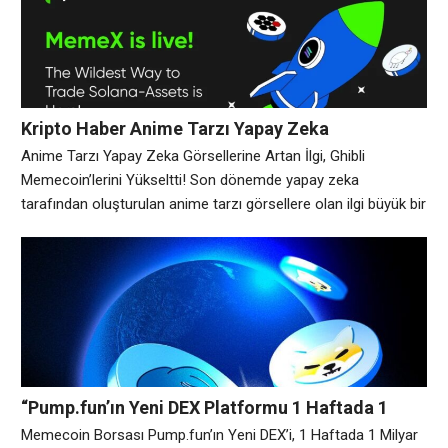
iddia etti. Şirket, konu hakkında bir AMA etkinliği düzenlemeyi
Kripto Haber Anime Tarzı Yapay Zeka
Görsellerine Artan İlgi, Ghibli Memecoin’lerini
Anime Tarzı Yapay Zeka Görsellerine Artan İlgi, Ghibli
Zirveye Taşıdı
Memecoin’lerini Yükseltti! Son dönemde yapay zeka
tarafından oluşturulan anime tarzı görsellere olan ilgi büyük bir
ivme kazandı. OpenAI’nin ChatGPT-4o modeliyle sunduğu yeni
görsel oluşturma yetenekleri, sosyal medyada büyük bir akım
başlatarak, Studio Ghibli sanat tarzından esinlenen içeriklerin
hızla yayılmasını sağladı. Bu durum, Solana tabanlı Ghibli
temalı memecoin’lerin
“Pump.fun’ın Yeni DEX Platformu 1 Haftada 1
Milyar Dolarlık Hacme Ulaştı!”
Memecoin Borsası Pump.fun’ın Yeni DEX’i, 1 Haftada 1 Milyar