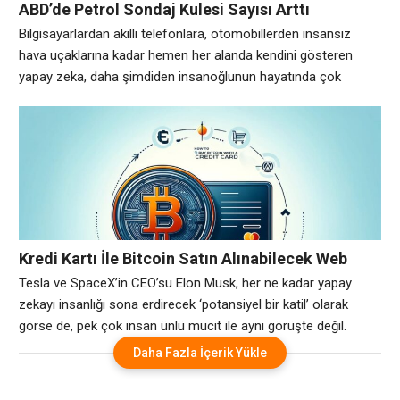
ABD’de Petrol Sondaj Kulesi Sayısı Arttı
Bilgisayarlardan akıllı telefonlara, otomobillerden insansız
hava uçaklarına kadar hemen her alanda kendini gösteren
yapay zeka, daha şimdiden insanoğlunun hayatında çok
önemli yer kaplamaya başladı. 2019 Yılında’da Yeni Özellikler
Gelecek Yapay zeka yaşadığımız gezegen için bir tehdit mi,
yoksa bizleri yüklerimizden kurtaracak bir mucize mi?
Dünyadaki pek çok insan, bu sorunun cevabını arıyor. Elon
Musk’ın yapay zeka
Kredi Kartı İle Bitcoin Satın Alınabilecek Web
Sitelerin Listesi
Tesla ve SpaceX’in CEO’su Elon Musk, her ne kadar yapay
zekayı insanlığı sona erdirecek ‘potansiyel bir katil’ olarak
görse de, pek çok insan ünlü mucit ile aynı görüşte değil.
Avrupa genelinde yapılan bir araştırmaya göre, her dört kişiden
Daha Fazla İçerik Yükle
biri ülke yönetiminin yapay zekaya devredilmesini istiyor.
Bilgisayarlardan akıllı telefonlara, otomobillerden insansız