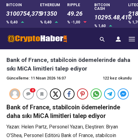
BITCOIN
ETHEREUM
RIPPLE
BITCOIN
LITE
CASH
3100754,375
91350
49.26
218
10295.48,410
% 0,40
% 0,40
% -1,00
% 1,
% 1,60
Bank of France, stabilcoin ödemelerinde daha
sıkı MiCA limitleri talep ediyor
Güncelleme: 11 Nisan 2026 16:07
122 kez okundu
0
Bank of France, stabilcoin ödemelerinde
daha sıkı MiCA limitleri talep ediyor
Yazan: Helen Partz, Personel Yazarı, Eleştiren: Bryan
O’Shea, Personel Editörü Bank of France, stabilcoin