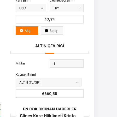
Para Birimi
Çevrileceği Birim
47,74
Alış
Satış
ALTIN ÇEVİRİCİ
Miktar
Kaynak Birimi
6660,55
EN ÇOK OKUNAN HABERLER
Güney Kore Hükümeti Kripto