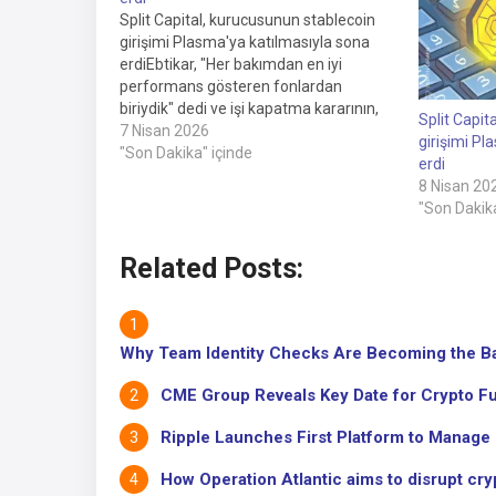
Split Capital, kurucusunun stablecoin
girişimi Plasma'ya katılmasıyla sona
erdiEbtikar, "Her bakımdan en iyi
performans gösteren fonlardan
biriydik" dedi ve işi kapatma kararının,
Split Capit
kripto piyasasının hedge fonların
7 Nisan 2026
girişimi Pl
yakalamak için tasarladığı stratejilerden
"Son Dakika" içinde
erdi
uzaklaştığı inancından kaynaklandığını
8 Nisan 20
ekledi.Dergi: Bu mini kripto kışında
"Son Dakika
hayatta kalma rehberiniz
Cointelegraph bağımsız, şeffaf
Related Posts:
gazeteciliğe kendini adamıştır.İlgili:
Standard Chartered, daha…
Why Team Identity Checks Are Becoming the Bas
CME Group Reveals Key Date for Crypto Fut
Ripple Launches First Platform to Manage 
How Operation Atlantic aims to disrupt cryp