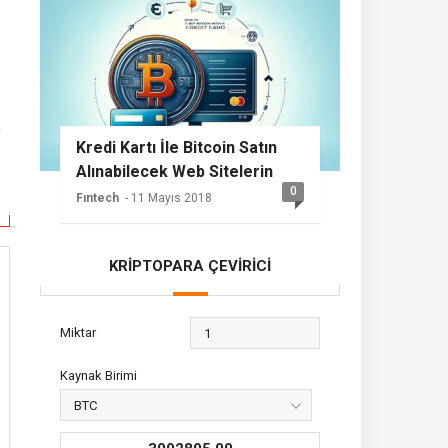
t
Kredi Kartı İle Bitcoin Satın
Alınabilecek Web Sitelerin
0
Listesi
Fıntech
- 11 Mayıs 2018
KRİPTOPARA ÇEVİRİCİ
Miktar
Kaynak Birimi