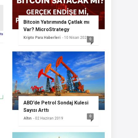
Bitcoin Yatırımında Çatlak mı
Var? MicroStrategy
sts
Sessizliğini Koruyor
Kripto Para Haberleri
- 10 Nisan 2025
0
ABD’de Petrol Sondaj Kulesi
Sayısı Arttı
0
Altın
- 02 Haziran 2019