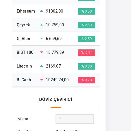
Ethereum
91302,00
% 0.50
Çeyrek
10.759,00
% 2,60
G. Altın
6.659,69
% 2,59
BIST 100
13.779,39
% -0,14
Litecoin
2169.07
% 0.00
B. Cash
10249.74,00
% 0.70
DÖVİZ ÇEVİRİCİ
Miktar