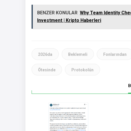
BENZER KONULAR
Why Team Identity Che
Investment | Kripto Haberleri
2026da
Beklemeli
Fonlarından
Ötesinde
Protokolün
B