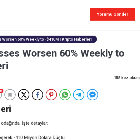
s Worsen 60% Weekly to -$410M | Kripto Haberleri
osses Worsen 60% Weekly to
ri
158 kez okun
0
eri
 odağında. İşte detaylar:
leşerek -410 Milyon Dolara Düştü