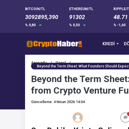
BITCOIN/TL
ETHEREUM/TL
RIPPLE/T
3092895,390
91302
48.71
% 0,80
% 0,50
% -1,40
KREDİ
DÖ
Anasayfa
/
Genel
/
Beyond the Term Sheet: What Founders Should Expect 
Beyond the Term Sheet
from Crypto Venture Fun
Güncelleme: 4 Nisan 2026 14:04