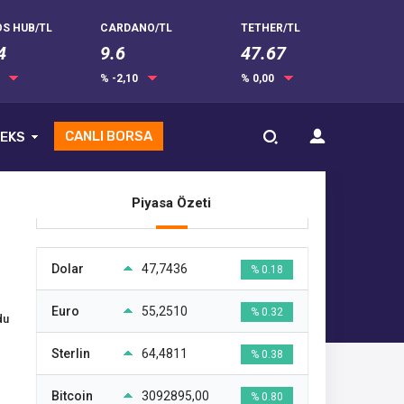
S HUB/TL
CARDANO/TL
TETHER/TL
4
9.6
47.67
0
% -2,10
% 0,00
CANLI BORSA
EKS
Piyasa Özeti
Dolar
47,7436
% 0.18
Euro
55,2510
% 0.32
du
Sterlin
64,4811
% 0.38
Bitcoin
3092895,00
% 0.80