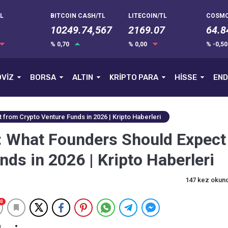
L
BITCOIN CASH/TL
LITECOIN/TL
COSMO
10249.74,567
2169.07
64.8
% 0,70
% 0,00
% -0,5
VİZ
BORSA
ALTIN
KRİPTO PARA
HİSSE
END
from Crypto Venture Funds in 2026 | Kripto Haberleri
: What Founders Should Expect
ds in 2026 | Kripto Haberleri
147 kez okun
0