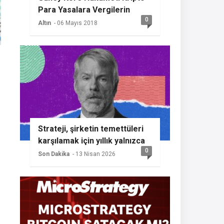
Para Yasalara Vergilerin
0
Getireceğini Açıkladı
Altın
- 06 Mayıs 2018
Strateji, şirketin temettüleri
karşılamak için yıllık yalnızca
0
%2 BTC büyümesine ihtiyaç
Son Dakika
- 13 Nisan 2026
duyması nedeniyle başka bir
Bitcoin alımının sinyalini
veriyor