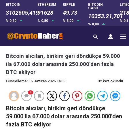
BITCOIN
ETHEREUM
RIPPLE
BITCOIN
LITE
CASH
3102605,419
91628
49.73
218
10353.21,701
% 0,50
% 0,80
% 3,00
% 0,
% 0,80
Bitcoin alıcıları, birikim geri döndükçe 59.000
ila 67.000 dolar arasında 250.000’den fazla
BTC ekliyor
Güncelleme: 16 Haziran 2026 14:58
32 kez okundu
0
Bitcoin alıcıları, birikim geri döndükçe
59.000 ila 67.000 dolar arasında 250.000’den
fazla BTC ekliyor