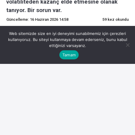
volatiliteden kazanç elde etmesine olanak
tanıyor. Bir sorun var.
Güncelleme: 16 Haziran 2026 14:58
59 kez okundu
0
Web sitemizde size en iyi deneyimi sunabilmemiz için çerezleri
kullanıyoruz. Bu siteyi kullanmaya devam ederseniz, bunu kabul
ettiğinizi varsayarız.
BlackRock’un yeni bitcoin ETF’si kurumların
Tamam
volatiliteden kazanç elde etmesine olanak
tanıyor. Bir sorun var.
Özet:
Kripto piyasasında önemli gelişmeler yaşanıyor.
Bu CoinDesk haber bülteni ‘Daybook’tan bir alıntıdır.
Henüz kaydolmadıysanız buradan kaydolun.
BlackRock’un Salı günü ilerleyen saatlerde yeni bir bitcoin
BTC$66,582,05 ETF’sini piyasaya sürmesi bekleniyor.
Fon, kripto para birimine maruz kalmaktan daha fazlasını