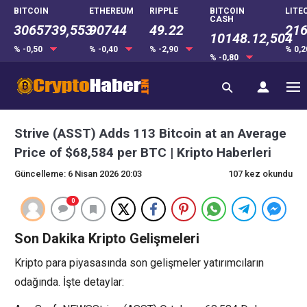
BITCOIN
ETHEREUM
RIPPLE
BITCOIN
LITE
CASH
3065739,553
90744
49.22
216
10148.12,504
% -0,50
% -0,40
% -2,90
% 0,
% -0,80
Strive (ASST) Adds 113 Bitcoin at an Average
Price of $68,584 per BTC | Kripto Haberleri
Güncelleme: 6 Nisan 2026 20:03
107 kez okundu
0
Son Dakika Kripto Gelişmeleri
Kripto para piyasasında son gelişmeler yatırımcıların
odağında. İşte detaylar: