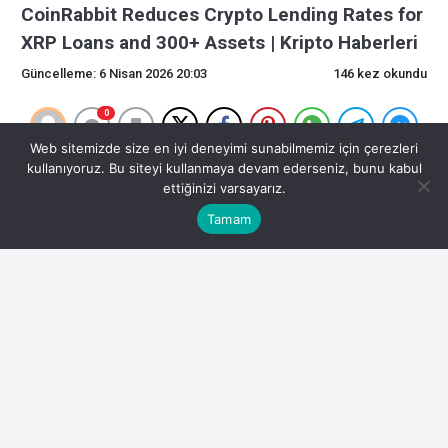
CoinRabbit Reduces Crypto Lending Rates for
XRP Loans and 300+ Assets | Kripto Haberleri
Güncelleme: 6 Nisan 2026 20:03
146 kez okundu
0
Web sitemizde size en iyi deneyimi sunabilmemiz için çerezleri
Son Dakika Kripto Gelişmeleri
kullanıyoruz. Bu siteyi kullanmaya devam ederseniz, bunu kabul
ettiğinizi varsayarız.
Kripto para piyasasında son gelişmeler yatırımcıların
Tamam
odağında. İşte detaylar:
CoinRabbit, XRP Kredileri ve 300’den Fazla Varlık için
Kripto Borç Verme Oranlarını Düşürdü
Bunu paylaş:
Facebook
X