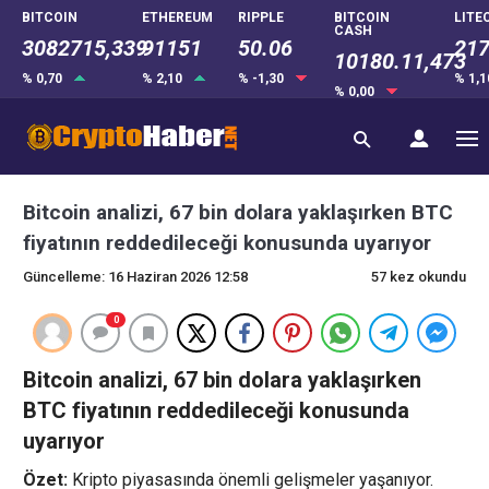
BITCOIN
ETHEREUM
RIPPLE
BITCOIN
LITE
CASH
3082715,339
91151
50.06
217
10180.11,473
% 0,70
% 2,10
% -1,30
% 1,
% 0,00
Bitcoin analizi, 67 bin dolara yaklaşırken BTC
fiyatının reddedileceği konusunda uyarıyor
Güncelleme: 16 Haziran 2026 12:58
57 kez okundu
0
Bitcoin analizi, 67 bin dolara yaklaşırken
BTC fiyatının reddedileceği konusunda
uyarıyor
Özet:
Kripto piyasasında önemli gelişmeler yaşanıyor.