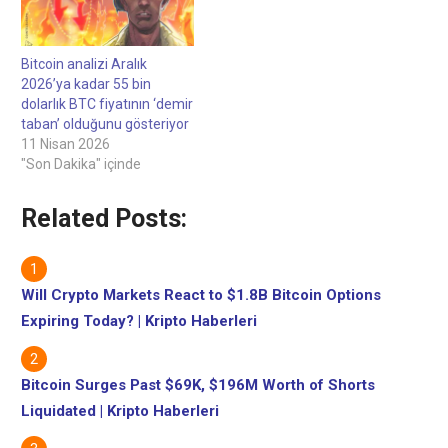
taban' olduğunu görüyor 23
saat önce Yeni BTC fiyat
analizi, ayı piyasasının "iki
Bitcoin analizi Aralık
yıllık birikim aşamasına"…
2026’ya kadar 55 bin
dolarlık BTC fiyatının ‘demir
taban’ olduğunu gösteriyor
11 Nisan 2026
"Son Dakika" içinde
Related Posts:
Will Crypto Markets React to $1.8B Bitcoin Options
Expiring Today? | Kripto Haberleri
Bitcoin Surges Past $69K, $196M Worth of Shorts
Liquidated | Kripto Haberleri