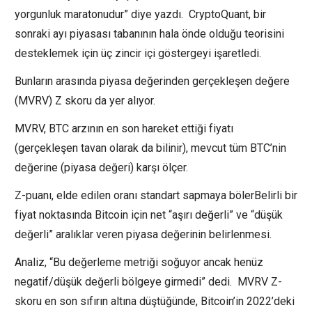
yorgunluk maratonudur” diye yazdı. CryptoQuant, bir
sonraki ayı piyasası tabanının hala önde olduğu teorisini
desteklemek için üç zincir içi göstergeyi işaretledi.
Bunların arasında piyasa değerinden gerçekleşen değere
(MVRV) Z skoru da yer alıyor.
MVRV, BTC arzının en son hareket ettiği fiyatı
(gerçekleşen tavan olarak da bilinir), mevcut tüm BTC’nin
değerine (piyasa değeri) karşı ölçer.
Z-puanı, elde edilen oranı standart sapmaya bölerBelirli bir
fiyat noktasında Bitcoin için net “aşırı değerli” ve “düşük
değerli” aralıklar veren piyasa değerinin belirlenmesi.
Analiz, “Bu değerleme metriği soğuyor ancak henüz
negatif/düşük değerli bölgeye girmedi” dedi. MVRV Z-
skoru en son sıfırın altına düştüğünde, Bitcoin’in 2022’deki