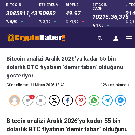
BITCOIN
ETHEREUM
RIPPLE
BITCOIN
LITE
CASH
3085811,431
90982
49.97
214
10215.36,375
% 0,90
% 2,10
% -1,90
% 0,
% 1,60
Bitcoin analizi Aralık 2026’ya kadar 55 bin
dolarlık BTC fiyatının ‘demir taban’ olduğunu
gösteriyor
Güncelleme: 11 Nisan 2026 18:49
126 kez okundu
0
Bitcoin analizi Aralık 2026’ya kadar 55 bin
dolarlık BTC fiyatının ‘demir taban’ olduğunu