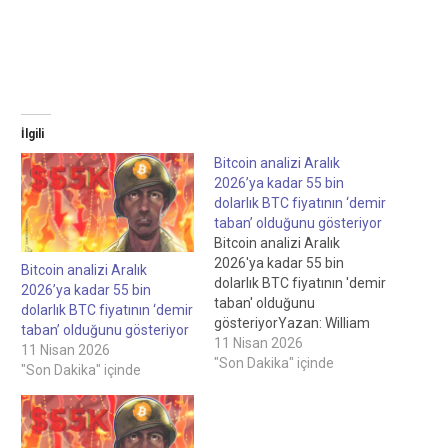
İlgili
Bitcoin analizi Aralık
2026’ya kadar 55 bin
dolarlık BTC fiyatının ‘demir
taban’ olduğunu gösteriyor
Bitcoin analizi Aralık
2026'ya kadar 55 bin
Bitcoin analizi Aralık
dolarlık BTC fiyatının 'demir
2026’ya kadar 55 bin
taban' olduğunu
dolarlık BTC fiyatının ‘demir
gösteriyorYazan: William
taban’ olduğunu gösteriyor
Suberg, Personel Yazarı,
11 Nisan 2026
11 Nisan 2026
İnceleme yapan: Ray
"Son Dakika" içinde
"Son Dakika" içinde
Salmond, Personel Editörü
Bitcoin analizi, Aralık
2026'ya kadar 55.000
dolarlık BTC fiyatının 'demir