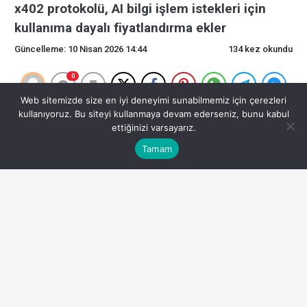
x402 protokolü, AI bilgi işlem istekleri için
kullanıma dayalı fiyatlandırma ekler
Güncelleme: 10 Nisan 2026 14:44
134 kez okundu
0
Web sitemizde size en iyi deneyimi sunabilmemiz için çerezleri
x402 protokolü, AI bilgi işlem istekleri için kullanıma
kullanıyoruz. Bu siteyi kullanmaya devam ederseniz, bunu kabul
ettiğinizi varsayarız.
dayalı fiyatlandırma ekler
Tamam
Dinle0:00Haberler Cointelegraph tarihinde sosyal
akışınızda Coinbase, eski sabit ücret modelinin yerini alan,
aracılı yapay zeka hesaplama istekleri için kullanıma
dayalı fiyatlandırmayı mümkün kılan x402 protokolü için bir
yükseltme duyurdu.
Dune Analytics verilerine göre ağ, Kasım ayında zirve
seviyelere ulaştıktan sonra 2026’da x402’nin benimsenme
oranlarında düşüş gördü.