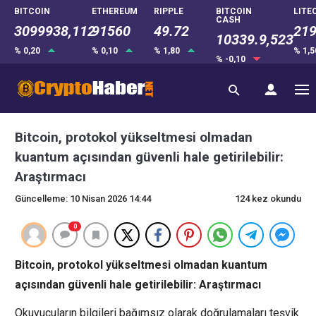
BITCOIN
ETHEREUM
RIPPLE
BITCOIN
LITE
CASH
3099938,112
91560
49.72
219
10339.9,523
% 0,20
% 0,10
% 1,80
% 1,
% -0,10
Bitcoin, protokol yükseltmesi olmadan
kuantum açısından güvenli hale getirilebilir:
Araştırmacı
Güncelleme: 10 Nisan 2026 14:44
124 kez okundu
0
Bitcoin, protokol yükseltmesi olmadan kuantum
açısından güvenli hale getirilebilir: Araştırmacı
Okuyucuların bilgileri bağımsız olarak doğrulamaları teşvik