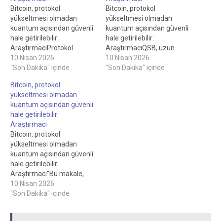
Bitcoin, protokol
Bitcoin, protokol
yükseltmesi olmadan
yükseltmesi olmadan
kuantum açısından güvenli
kuantum açısından güvenli
hale getirilebilir:
hale getirilebilir:
AraştırmacıProtokol
AraştırmacıQSB, uzun
düzeyindeki değişikliklerin
10 Nisan 2026
vadeli bir yaklaşımı ortadan
10 Nisan 2026
uzun vadede tercih edilen
"Son Dakika" içinde
kaldırırken geçici bir çözüm
"Son Dakika" içinde
olmaya devam ettiği
sunuyor.Planın ana özelliği,
Bitcoin, protokol
sonucuna vardılar
iş kanıtı imza boyutundaki
yükseltmesi olmadan
yol.Göndericiye GPU
bulmacayı karma-sig
kuantum açısından güvenli
hesaplamasında işlem
bulmacasıyla
hale getirilebilir:
başına 75 ila 150 ABD
değiştirmektir. Ancak
Araştırmacı
Doları arasında bir maliyeti
Bitcoin ESG uzmanı Daniel
Bitcoin, protokol
vardır ve tipik bir Bitcoin
Batten, bunun "abartılı bir
yükseltmesi olmadan
işleminden daha
ifade" olduğunu, çünkü
kuantum açısından güvenli
karmaşıktır ve bu nedenle
açığa çıkan genel
hale getirilebilir:
yalnızca büyük BTC
anahtarların ve hareketsiz
Araştırmacı"Bu makale,
işlemlerini güvence…
cüzdanların "makalede
kuantum güvenli Bitcoin
10 Nisan 2026
ele…
işlemleri için bugün işe
"Son Dakika" içinde
yarayan bir çözümü
açıklasa da, bu, son çare