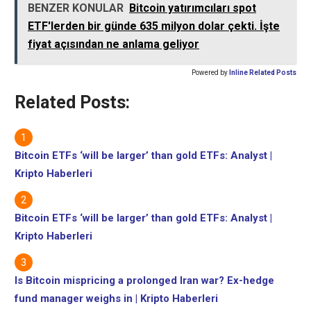
önlemi olarak ele
BENZER KONULAR
Bitcoin yatırımcıları spot
alınmalıdır.Batten, bir
ETF'lerden bir günde 635 milyon dolar çekti. İşte
kuantum bilgisayar
fiyat açısından ne anlama geliyor
tarafından kırılabilecek,
erken P2PK adreslerinde
kilitlenmiş tahmini 1,7
Powered by
Inline Related Posts
milyon BTC'den
Related Posts:
bahsediyordu.Bu arada,
Lightning Labs baş teknoloji
sorumlusu…
Bitcoin ETFs ‘will be larger’ than gold ETFs: Analyst |
Kripto Haberleri
Bitcoin ETFs ‘will be larger’ than gold ETFs: Analyst |
Kripto Haberleri
Is Bitcoin mispricing a prolonged Iran war? Ex-hedge
fund manager weighs in | Kripto Haberleri