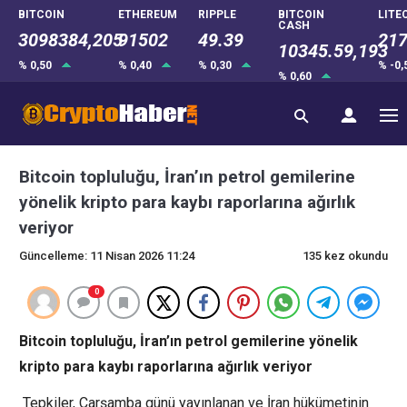
BITCOIN
ETHEREUM
RIPPLE
BITCOIN
LITE
CASH
3098384,205
91502
49.39
217
10345.59,193
% 0,50
% 0,40
% 0,30
% -0
% 0,60
Bitcoin topluluğu, İran’ın petrol gemilerine
yönelik kripto para kaybı raporlarına ağırlık
veriyor
Güncelleme: 11 Nisan 2026 11:24
135 kez okundu
0
Bitcoin topluluğu, İran’ın petrol gemilerine yönelik
kripto para kaybı raporlarına ağırlık veriyor
Tepkiler, Çarşamba günü yayınlanan ve İran hükümetinin