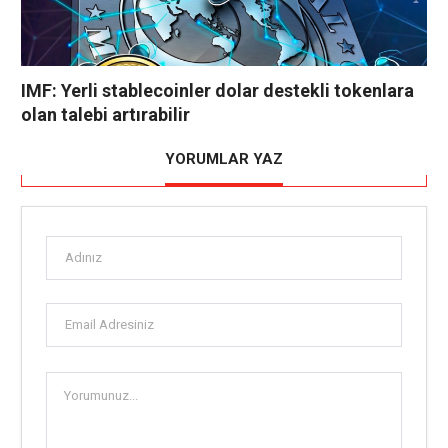
IMF: Yerli stablecoinler dolar destekli tokenlara
olan talebi artırabilir
YORUMLAR YAZ