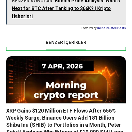
BENZER KONULAR
Bitcoin Price Analysis: What’s
Next for BTC After Tanking to $66K? | Kripto
Haberleri
Powered by
Inline Related Posts
BENZER İÇERİKLER
XRP Gains $120 Million ETF Flows After 656%
Weekly Surge, Binance Users Add 181 Billion
Shiba Inu (SHIB) to Portfolios in a Month, Peter
Schiff Explains Why Bitcoin at $10,000 Still Long-