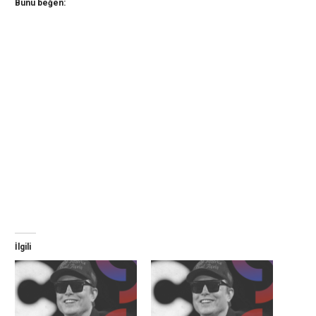
Bunu beğen:
İlgili