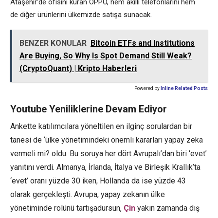
Ataşehir’de ofisini kuran OPPO, hem akıllı telefonlarını hem
de diğer ürünlerini ülkemizde satışa sunacak.
BENZER KONULAR
Bitcoin ETFs and Institutions
Are Buying, So Why Is Spot Demand Still Weak?
(CryptoQuant) | Kripto Haberleri
Powered by
Inline Related Posts
Youtube Yeniliklerine Devam Ediyor
Ankette katılımcılara yöneltilen en ilginç sorulardan bir
tanesi de ‘ülke yönetimindeki önemli kararları yapay zeka
vermeli mi? oldu. Bu soruya her dört Avrupalı’dan biri ‘evet’
yanıtını verdi. Almanya, İrlanda, İtalya ve Birleşik Krallık’ta
‘evet’ oranı yüzde 30 iken, Hollanda da ise yüzde 43
olarak gerçekleşti. Avrupa, yapay zekanın ülke
yönetiminde rolünü tartışadursun,
Çin
yakın zamanda dış