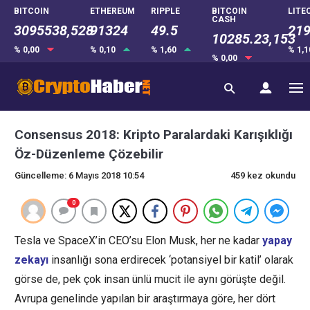
BITCOIN
ETHEREUM
RIPPLE
BITCOIN
LITE
CASH
3095538,528
91324
49.5
219
10285.23,153
% 0,00
% 0,10
% 1,60
% 1,
% 0,00
Consensus 2018: Kripto Paralardaki Karışıklığı
Öz-Düzenleme Çözebilir
Güncelleme: 6 Mayıs 2018 10:54
459 kez okundu
0
Tesla ve SpaceX’in CEO’su Elon Musk, her ne kadar
yapay
zekayı
insanlığı sona erdirecek ‘potansiyel bir katil’ olarak
görse de, pek çok insan ünlü mucit ile aynı görüşte değil.
Avrupa genelinde yapılan bir araştırmaya göre, her dört