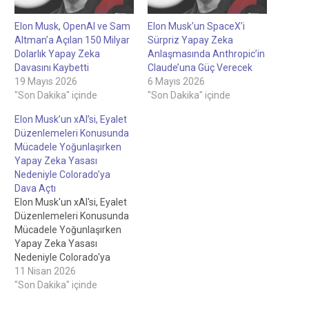
Elon Musk, OpenAI ve Sam
Elon Musk’un SpaceX’i
Altman’a Açılan 150 Milyar
Sürpriz Yapay Zeka
Dolarlık Yapay Zeka
Anlaşmasında Anthropic’in
Davasını Kaybetti
Claude’una Güç Verecek
19 Mayıs 2026
6 Mayıs 2026
"Son Dakika" içinde
"Son Dakika" içinde
Elon Musk’un xAI’si, Eyalet
Düzenlemeleri Konusunda
Mücadele Yoğunlaşırken
Yapay Zeka Yasası
Nedeniyle Colorado’ya
Dava Açtı
Elon Musk'un xAI'si, Eyalet
Düzenlemeleri Konusunda
Mücadele Yoğunlaşırken
Yapay Zeka Yasası
Nedeniyle Colorado'ya
Dava AçtıMadeni Para
11 Nisan 2026
FiyatlarıBTC$72,840,000,82%.
"Son Dakika" içinde