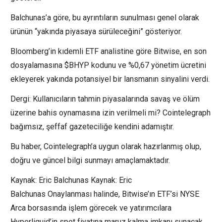
Balchunas’a göre, bu ayrıntıların sunulması genel olarak
ürünün “yakında piyasaya sürüleceğini” gösteriyor.
Bloomberg’in kıdemli ETF analistine göre Bitwise, en son
dosyalamasına $BHYP kodunu ve %0,67 yönetim ücretini
ekleyerek yakında potansiyel bir lansmanın sinyalini verdi.
Dergi: Kullanıcıların tahmin piyasalarında savaş ve ölüm
üzerine bahis oynamasına izin verilmeli mi? Cointelegraph
bağımsız, şeffaf gazeteciliğe kendini adamıştır.
Bu haber, Cointelegraph’a uygun olarak hazırlanmış olup,
doğru ve güncel bilgi sunmayı amaçlamaktadır.
Kaynak: Eric Balchunas Kaynak: Eric
Balchunas Onaylanması halinde, Bitwise’ın ETF’si NYSE
Arca borsasında işlem görecek ve yatırımcılara
Hyperliquid’in spot fiyatına maruz kalma imkanı sunacak.