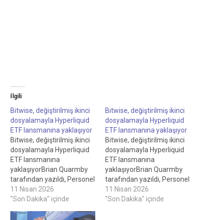
İlgili
Bitwise, değiştirilmiş ikinci
Bitwise, değiştirilmiş ikinci
dosyalamayla Hyperliquid
dosyalamayla Hyperliquid
ETF lansmanına yaklaşıyor
ETF lansmanına yaklaşıyor
Bitwise, değiştirilmiş ikinci
Bitwise, değiştirilmiş ikinci
dosyalamayla Hyperliquid
dosyalamayla Hyperliquid
ETF lansmanına
ETF lansmanına
yaklaşıyorBrian Quarmby
yaklaşıyorBrian Quarmby
tarafından yazıldı, Personel
tarafından yazıldı, Personel
Yazarı Felix Ng tarafından
11 Nisan 2026
Yazarı Felix Ng tarafından
11 Nisan 2026
incelendi, Personel Editörü
"Son Dakika" içinde
incelendi, Personel Editörü
"Son Dakika" içinde
Bitwise, 7 saat önce
Bitwise, 7 saat önce
değiştirilmiş ikinci
değiştirilmiş ikinci