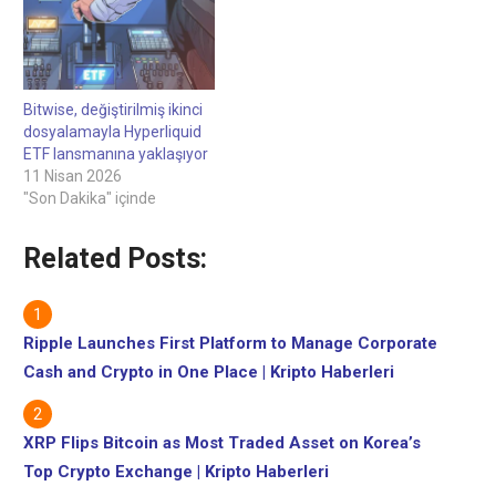
dosyalamayla Hyperliquid
dosyalamayla Hyperliquid
ETF lansmanına
ETF lansmanına
yaklaşıyor.Bloomberg'in
yaklaşıyor.Bloomberg'in
kıdemli ETF analistine göre
kıdemli ETF analistine göre
Bitwise, en son
Bitwise, en son
Bitwise, değiştirilmiş ikinci
dosyalamasına $BHYP
dosyalamasına $BHYP
dosyalamayla Hyperliquid
kodunu ve %0,67 yönetim
kodunu ve %0,67 yönetim
ETF lansmanına yaklaşıyor
ücretini ekleyerek yakında
ücretini ekleyerek yakında
11 Nisan 2026
potansiyel bir lansmanın
potansiyel bir lansmanın
"Son Dakika" içinde
sinyalini…
sinyalini…
Related Posts:
Ripple Launches First Platform to Manage Corporate
Cash and Crypto in One Place | Kripto Haberleri
XRP Flips Bitcoin as Most Traded Asset on Korea’s
Top Crypto Exchange | Kripto Haberleri