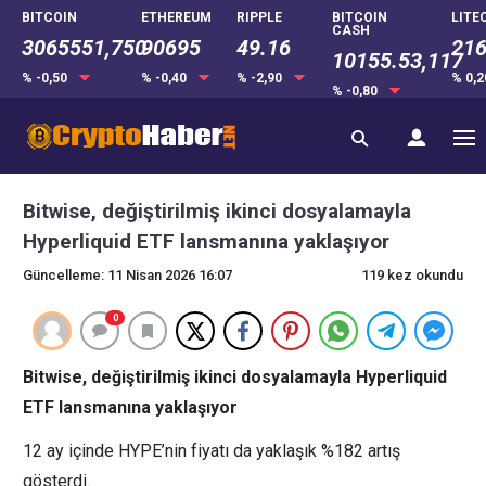
BITCOIN
ETHEREUM
RIPPLE
BITCOIN
LITE
CASH
3065551,750
90695
49.16
216
10155.53,117
% -0,50
% -0,40
% -2,90
% 0,
% -0,80
Bitwise, değiştirilmiş ikinci dosyalamayla
Hyperliquid ETF lansmanına yaklaşıyor
Güncelleme: 11 Nisan 2026 16:07
119 kez okundu
0
Bitwise, değiştirilmiş ikinci dosyalamayla Hyperliquid
ETF lansmanına yaklaşıyor
12 ay içinde HYPE’nin fiyatı da yaklaşık %182 artış
gösterdi.