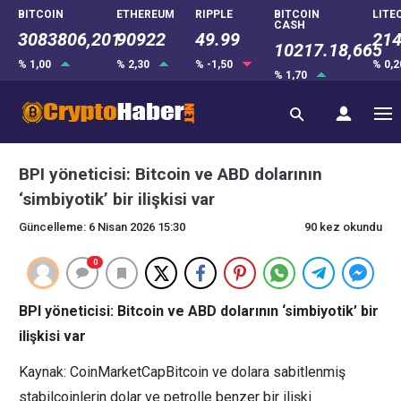
BITCOIN
ETHEREUM
RIPPLE
BITCOIN
LITE
CASH
3083806,201
90922
49.99
214
10217.18,665
% 1,00
% 2,30
% -1,50
% 0,
% 1,70
BPI yöneticisi: Bitcoin ve ABD dolarının
‘simbiyotik’ bir ilişkisi var
Güncelleme: 6 Nisan 2026 15:30
90 kez okundu
0
BPI yöneticisi: Bitcoin ve ABD dolarının ‘simbiyotik’ bir
ilişkisi var
Kaynak: CoinMarketCapBitcoin ve dolara sabitlenmiş
stabilcoinlerin dolar ve petrolle benzer bir ilişki