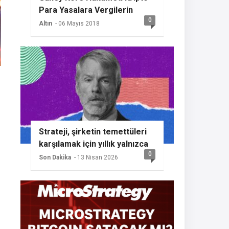
Para Yasalara Vergilerin
0
Getireceğini Açıkladı
Altın
- 06 Mayıs 2018
Strateji, şirketin temettüleri
karşılamak için yıllık yalnızca
0
%2 BTC büyümesine ihtiyaç
Son Dakika
- 13 Nisan 2026
duyması nedeniyle başka bir
Bitcoin alımının sinyalini
veriyor