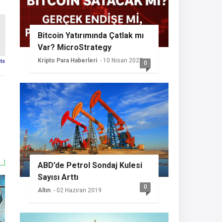
Bitcoin Yatırımında Çatlak mı
Var? MicroStrategy
Sessizliğini Koruyor
Kripto Para Haberleri
- 10 Nisan 2025
sts
0
ABD’de Petrol Sondaj Kulesi
Sayısı Arttı
0
Altın
- 02 Haziran 2019