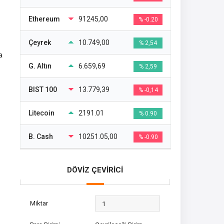
Ethereum
91245,00
% -0.20
Çeyrek
10.749,00
% 2,54
a
G. Altın
6.659,69
% 2,59
BIST 100
13.779,39
% -0,14
Litecoin
2191.01
% 0.90
B. Cash
10251.05,00
% -0.90
DÖVİZ ÇEVİRİCİ
Miktar