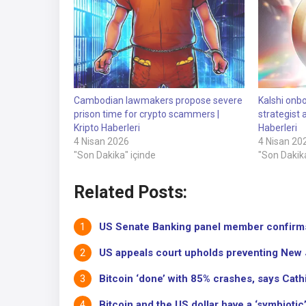
Cambodian lawmakers propose severe
Kalshi onb
prison time for crypto scammers |
strategist 
Kripto Haberleri
Haberleri
4 Nisan 2026
4 Nisan 20
"Son Dakika" içinde
"Son Dakika
Related Posts:
US Senate Banking panel member confirms A
US appeals court upholds preventing New J
Bitcoin ‘done’ with 85% crashes, says Cath
Bitcoin and the US dollar have a ‘symbiotic’