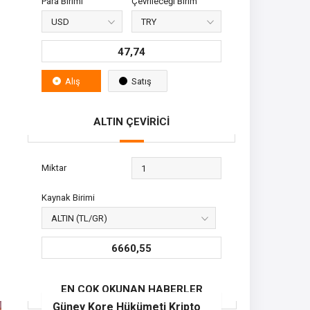
Para Birimi
Çevrileceği Birim
47,74
Alış
Satış
ALTIN ÇEVİRİCİ
Miktar
Kaynak Birimi
6660,55
EN ÇOK OKUNAN HABERLER
Güney Kore Hükümeti Kripto