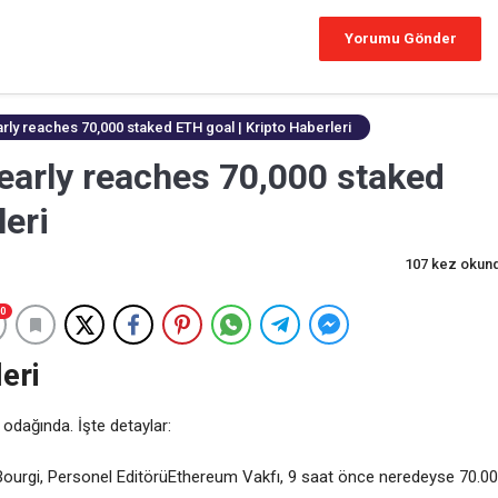
ly reaches 70,000 staked ETH goal | Kripto Haberleri
arly reaches 70,000 staked
leri
107 kez okun
0
eri
 odağında. İşte detaylar:
 Bourgi, Personel EditörüEthereum Vakfı, 9 saat önce neredeyse 70.0