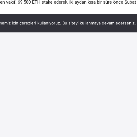
n vakıf, 69.500 ETH stake ederek, iki aydan kısa bir süre önce Şubat
ı.
emiz için çerezleri kullanıyoruz. Bu siteyi kullanmaya devam ederseniz, b
Tether
BNB
91245 TL
-0.2%
47.67 TL
0%
28694 TL
1.4%
 relationship: BPI exec | Kripto Haberleri