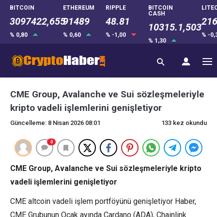
BITCOIN
ETHEREUM
RIPPLE
BITCOIN
LITE
CASH
3097422,655
91489
48.81
216
10315.1,503
% 0,80
% 0,60
% -1,00
% -0
% 1,30
CME Group, Avalanche ve Sui sözleşmeleriyle
kripto vadeli işlemlerini genişletiyor
Güncelleme: 8 Nisan 2026 08:01
133 kez okundu
0
CME Group, Avalanche ve Sui sözleşmeleriyle kripto
vadeli işlemlerini genişletiyor
CME altcoin vadeli işlem portföyünü genişletiyor Haber,
CME Grubunun Ocak ayında Cardano (ADA), Chainlink