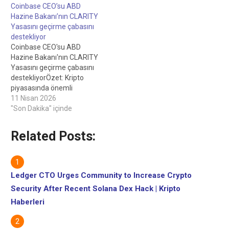
Bakanı'nın CLARITY
Coinbase CEO’su ABD
Yasasını geçirme çabasını
Hazine Bakanı’nın CLARITY
destekliyor 18 saat önce
Yasasını geçirme çabasını
Kamuya yapılan açıklama,
destekliyor
CEO'nun Coinbase'in
Coinbase CEO'su ABD
önemli bir komite
Hazine Bakanı'nın CLARITY
oylamasından önce kripto
Yasasını geçirme çabasını
tasarısını "yazıldığı gibi"
destekliyorÖzet: Kripto
destekleyemeyeceğini
piyasasında önemli
söylemesinden yaklaşık
gelişmeler yaşanıyor.Kripto
11 Nisan 2026
üç…
borsasının Dijital Varlık
"Son Dakika" içinde
Piyasası Netlik Yasası'na
verdiği desteği Ocak ayında
Related Posts:
geri çeken Coinbase
CEO'su Brian Armstrong,
aylarca süren
gecikmelerden sonra
Ledger CTO Urges Community to Increase Crypto
yasanın geçmesinin
Security After Recent Solana Dex Hack | Kripto
"zamanının geldiğini"
söyledi.Armstrong,
Haberleri
Perşembe X tarihli bir
gönderisinde, Coinbase'in