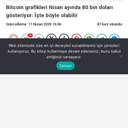
Bitcoin grafikleri Nisan ayında 80 bin doları
gösteriyor: İşte böyle olabilir
Güncelleme: 11 Nisan 2026 16:06
87 kez okundu
0
Web sitemizde size en iyi deneyimi sunabilmemiz için çerezleri
Bitcoin grafikleri Nisan ayında 80 bin doları
kullanıyoruz. Bu siteyi kullanmaya devam ederseniz, bunu kabul
ettiğinizi varsayarız.
gösteriyor: İşte böyle olabilir
Tamam
Yazan: Nancy Lubale, Personel Yazarı, İnceleme yapan:
Ray Salmond, Personel Editörü Bitcoin grafikleri Nisan
ayında 80 bin dolara işaret ediyor: İşte 18 saat önce nasıl
gerçekleşebileceği Teknik analiz, emilimi bekleyen genel
arz ve yatırımcı duyarlılığındaki değişim, Bitcoin’in Nisan
ayında 80.
000 dolara ulaşma olasılığını artırdı.