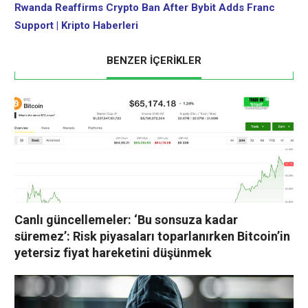
ABD Hazine Bakanı Scott…
Rwanda Reaffirms Crypto Ban After Bybit Adds Franc
Support | Kripto Haberleri
BENZER İÇERİKLER
Canlı güncellemeler: ‘Bu sonsuza kadar
süremez’: Risk piyasaları toparlanırken Bitcoin’in
yetersiz fiyat hareketini düşünmek