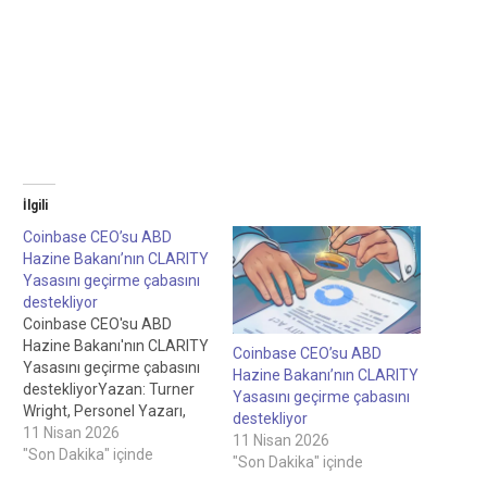
İlgili
Coinbase CEO’su ABD
Hazine Bakanı’nın CLARITY
Yasasını geçirme çabasını
destekliyor
Coinbase CEO'su ABD
Hazine Bakanı'nın CLARITY
Coinbase CEO’su ABD
Yasasını geçirme çabasını
Hazine Bakanı’nın CLARITY
destekliyorYazan: Turner
Yasasını geçirme çabasını
Wright, Personel Yazarı,
destekliyor
Eleştiren: Sam Bourgi,
11 Nisan 2026
11 Nisan 2026
Personel Editörü Coinbase
"Son Dakika" içinde
"Son Dakika" içinde
CEO'su, ABD Hazine