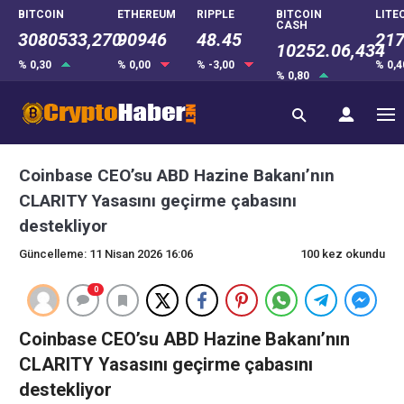
BITCOIN
ETHEREUM
RIPPLE
BITCOIN
LITE
CASH
3080533,270
90946
48.45
217
10252.06,434
% 0,30
% 0,00
% -3,00
% 0,
% 0,80
Coinbase CEO’su ABD Hazine Bakanı’nın
CLARITY Yasasını geçirme çabasını
destekliyor
Güncelleme: 11 Nisan 2026 16:06
100 kez okundu
0
Coinbase CEO’su ABD Hazine Bakanı’nın
CLARITY Yasasını geçirme çabasını
destekliyor