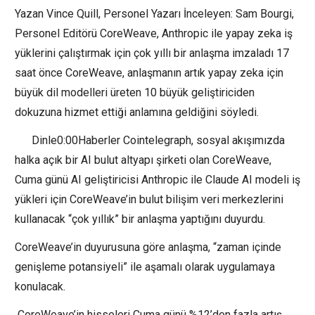
Yazan Vince Quill, Personel Yazarı İnceleyen: Sam Bourgi,
Personel Editörü CoreWeave, Anthropic ile yapay zeka iş
yüklerini çalıştırmak için çok yıllı bir anlaşma imzaladı 17
saat önce CoreWeave, anlaşmanın artık yapay zeka için
büyük dil modelleri üreten 10 büyük geliştiriciden
dokuzuna hizmet ettiği anlamına geldiğini söyledi.
Dinle0:00Haberler Cointelegraph, sosyal akışımızda
halka açık bir AI bulut altyapı şirketi olan CoreWeave,
Cuma günü AI geliştiricisi Anthropic ile Claude AI modeli iş
yükleri için CoreWeave’in bulut bilişim veri merkezlerini
kullanacak “çok yıllık” bir anlaşma yaptığını duyurdu.
CoreWeave’in duyurusuna göre anlaşma, “zaman içinde
genişleme potansiyeli” ile aşamalı olarak uygulamaya
konulacak.
CoreWeave’in hisseleri Cuma günü %12’den fazla artış