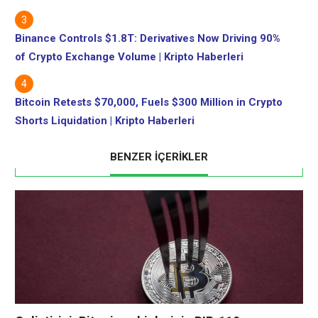
Binance Controls $1.8T: Derivatives Now Driving 90%
of Crypto Exchange Volume | Kripto Haberleri
Bitcoin Retests $70,000, Fuels $300 Million in Crypto
Shorts Liquidation | Kripto Haberleri
BENZER İÇERİKLER