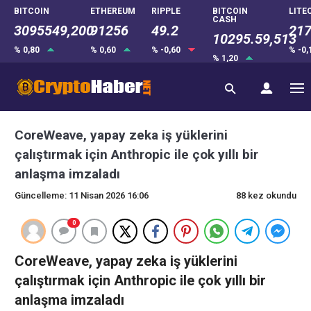
BITCOIN
ETHEREUM
RIPPLE
BITCOIN
LITE
CASH
3095549,200
91256
49.2
217
10295.59,513
% 0,80
% 0,60
% -0,60
% -0
% 1,20
CoreWeave, yapay zeka iş yüklerini
çalıştırmak için Anthropic ile çok yıllı bir
anlaşma imzaladı
Güncelleme: 11 Nisan 2026 16:06
88 kez okundu
0
CoreWeave, yapay zeka iş yüklerini
çalıştırmak için Anthropic ile çok yıllı bir
anlaşma imzaladı