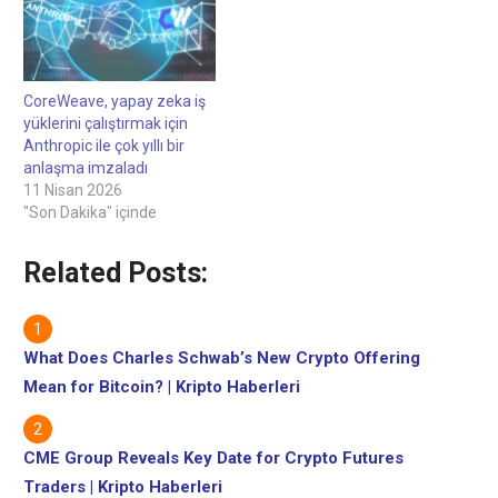
çalıştırmak için çok yıllı bir
anlaşma imzaladı 17 saat
önce CoreWeave,
anlaşmanın artık yapay
zeka için büyük dil
CoreWeave, yapay zeka iş
modelleri üreten…
yüklerini çalıştırmak için
Anthropic ile çok yıllı bir
anlaşma imzaladı
11 Nisan 2026
"Son Dakika" içinde
Related Posts:
What Does Charles Schwab’s New Crypto Offering
Mean for Bitcoin? | Kripto Haberleri
CME Group Reveals Key Date for Crypto Futures
Traders | Kripto Haberleri