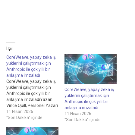
İlgili
CoreWeave, yapay zeka iş
yüklerini çalıştırmak için
Anthropic ile çok yıllı bir
anlaşma imzaladı
CoreWeave, yapay zeka iş
yüklerini çalıştırmak için
CoreWeave, yapay zeka iş
Anthropic ile çok yıllı bir
yüklerini çalıştırmak için
anlaşma imzaladıYazan
Anthropic ile çok yıllı bir
Vince Quill, Personel Yazarı
anlaşma imzaladı
İnceleyen: Sam Bourgi,
11 Nisan 2026
11 Nisan 2026
Personel Editörü
"Son Dakika" içinde
"Son Dakika" içinde
CoreWeave, Anthropic ile
yapay zeka iş yüklerini