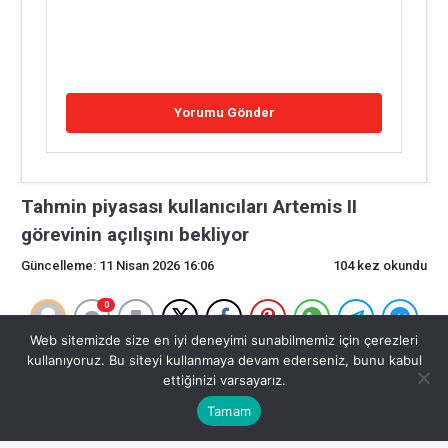
Tahmin piyasası kullanıcıları Artemis II
görevinin açılışını bekliyor
Güncelleme: 11 Nisan 2026 16:06
104 kez okundu
0
Web sitemizde size en iyi deneyimi sunabilmemiz için çerezleri
Tahmin piyasası kullanıcıları Artemis II
kullanıyoruz. Bu siteyi kullanmaya devam ederseniz, bunu kabul
ettiğinizi varsayarız.
görevinin açılışını bekliyor
Tamam
Yazan Turner Wright, Personel Yazarı İnceleyen: Sam