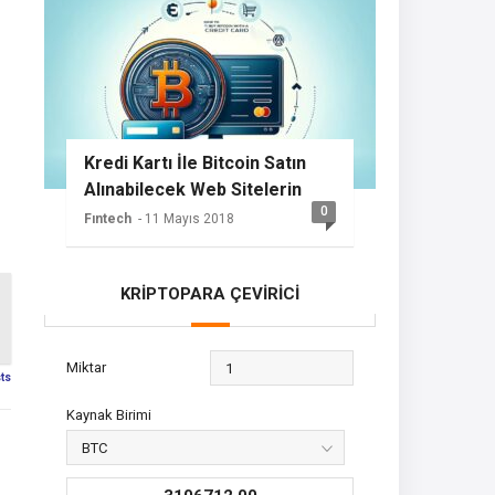
Kredi Kartı İle Bitcoin Satın
Alınabilecek Web Sitelerin
0
Listesi
Fıntech
- 11 Mayıs 2018
KRİPTOPARA ÇEVİRİCİ
Miktar
sts
Kaynak Birimi