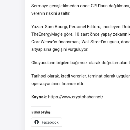
Sermaye genişletilmeden önce GPU’ların dağıtılması, ç
verenin riskini azaltır.
Yazan: Sam Bourgi, Personel Editörü, İnceleyen: Rober
TheEnergyMag’e göre, 10 saat önce yapay zekanın krip
CoreWeave’in finansmanı, Wall Street’in uçucu, donan
altyapısına geçişini vurguluyor.
Okuyucuların bilgileri bağımsız olarak doğrulamaları te
Tarihsel olarak, kredi verenler, teminat olarak uygul
operasyonlarını finanse etti.
Kaynak:
https://www.cryptohaber.net/
Bunu paylaş:
Facebook