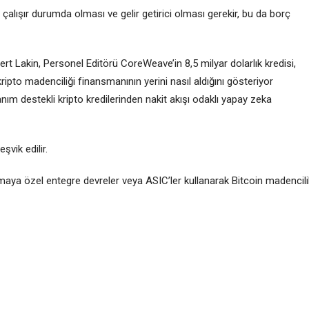
alışır durumda olması ve gelir getirici olması gerekir, bu da borç
t Lakin, Personel Editörü CoreWeave’in 8,5 milyar dolarlık kredisi,
to madenciliği finansmanının yerini nasıl aldığını gösteriyor
ım destekli kripto kredilerinden nakit akışı odaklı yapay zeka
şvik edilir.
amaya özel entegre devreler veya ASIC’ler kullanarak Bitcoin madencili