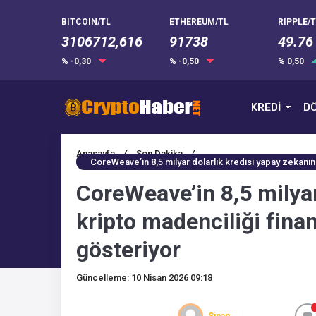
BITCOIN/TL
ETHEREUM/TL
RIPPLE/T
3106712,616
91738
49.76
% -0,30
% -0,50
% 0,50
KREDİ
DÖ
Anasayfa
/
Son Dakika
/
CoreWeave’in 8,5 milyar dolarlık kredisi yapay zekanın 
CoreWeave’in 8,5 milyar
kripto madenciliği finan
gösteriyor
Güncelleme: 10 Nisan 2026 09:18
Sinan