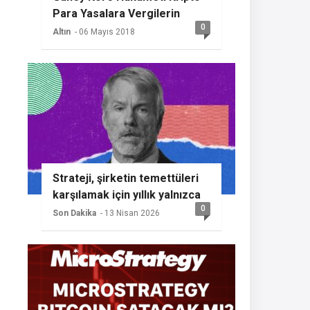
Para Yasalara Vergilerin
0
Getireceğini Açıkladı
Altın
- 06 Mayıs 2018
Strateji, şirketin temettüleri
karşılamak için yıllık yalnızca
0
%2 BTC büyümesine ihtiyaç
Son Dakika
- 13 Nisan 2026
duyması nedeniyle başka bir
Bitcoin alımının sinyalini
veriyor