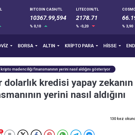
L
BITCOIN CASH/TL
LITECOIN/TL
COSMO
10367.99,594
2178.71
66.1
% 0,10
% -0,20
% 3,90
VİZ
BORSA
ALTIN
KRİPTO PARA
HİSSE
END
kripto madenciliği finansmanının yerini nasıl aldığını gösteriyor
 dolarlık kredisi yapay zekanın
smanının yerini nasıl aldığını
130 kez okun
0