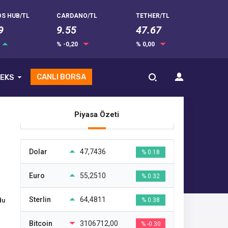
S HUB/TL
CARDANO/TL
TETHER/TL
9
9.55
47.67
% -0,20
% 0,00
CANLI BORSA
EKS
Piyasa Özeti
Dolar
47,7436
% 0.18
Euro
55,2510
% 0.32
Sterlin
64,4811
du
% 0.38
Bitcoin
3106712,00
% -0.30