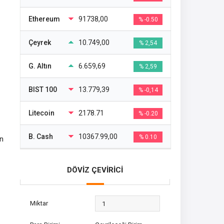
Ethereum
91738,00
% -0.50
Çeyrek
10.749,00
% 2,54
G. Altın
6.659,69
% 2,59
BIST 100
13.779,39
% -0,14
Litecoin
2178.71
% -0.20
B. Cash
10367.99,00
% 0.10
in
DÖVİZ ÇEVİRİCİ
Miktar