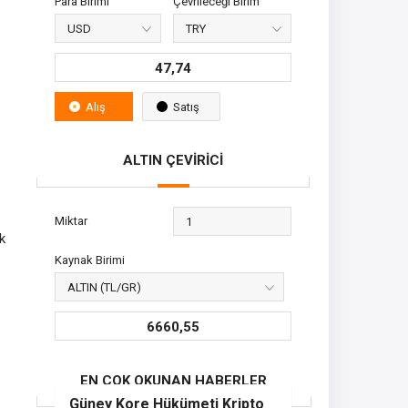
Para Birimi
Çevrileceği Birim
47,74
Alış
Satış
ALTIN ÇEVİRİCİ
Miktar
k
Kaynak Birimi
6660,55
EN ÇOK OKUNAN HABERLER
Güney Kore Hükümeti Kripto