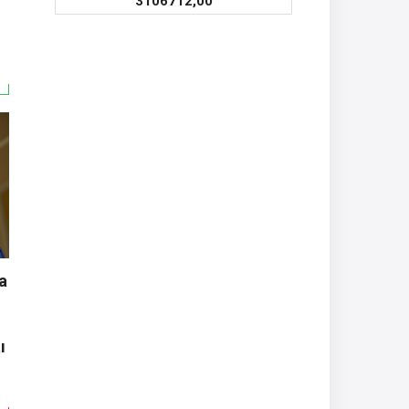
3106712,00
a
ı