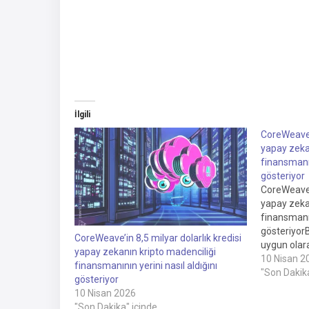
İlgili
CoreWeave’i
yapay zeka
finansmanın
gösteriyor
CoreWeave'i
yapay zeka
finansmanın
gösteriyor
CoreWeave’in 8,5 milyar dolarlık kredisi
uygun olar
yapay zekanın kripto madenciliği
güncel bil
10 Nisan 2
finansmanının yerini nasıl aldığını
Dinleyin0:
"Son Dakika
gösteriyor
sosyal ak
10 Nisan 2026
CoreWeave'i
"Son Dakika" içinde