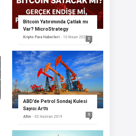
Bitcoin Yatırımında Çatlak mı
Var? MicroStrategy
Sessizliğini Koruyor
Kripto Para Haberleri
- 10 Nisan 2025
0
ABD’de Petrol Sondaj Kulesi
Sayısı Arttı
0
Altın
- 02 Haziran 2019