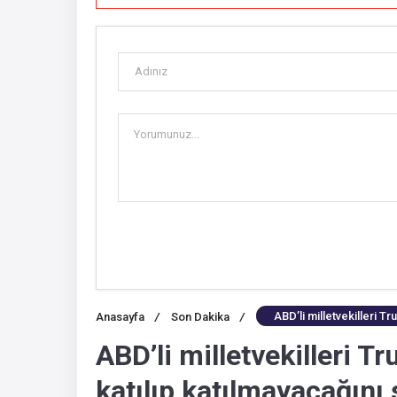
ABD’li milletvekilleri T
Anasayfa
/
Son Dakika
/
ABD’li milletvekilleri 
katılıp katılmayacağını