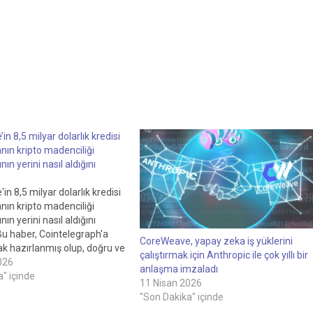
n 8,5 milyar dolarlık kredisi
nın kripto madenciliği
ın yerini nasıl aldığını
n 8,5 milyar dolarlık kredisi
nın kripto madenciliği
ın yerini nasıl aldığını
Bu haber, Cointelegraph'a
CoreWeave, yapay zeka iş yüklerini
ak hazırlanmış olup, doğru ve
çalıştırmak için Anthropic ile çok yıllı bir
gi sunmayı amaçlamaktadır.
026
anlaşma imzaladı
00Haberler Cointelegraph
" içinde
11 Nisan 2026
ışınızda Takip edin
"Son Dakika" içinde
n son 8,5 milyar dolarlık