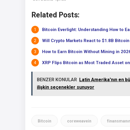
yapay zeka 
Related Posts:
Bitcoin Everlight: Understanding How to Ear
Will Crypto Markets React to $1.8B Bitcoin
How to Earn Bitcoin Without Mining in 2026:
XRP Flips Bitcoin as Most Traded Asset on
BENZER KONULAR
Latin Amerika'nın en bü
ilişkin seçenekler sunuyor
Bitcoin
coreweavein
finansmanı