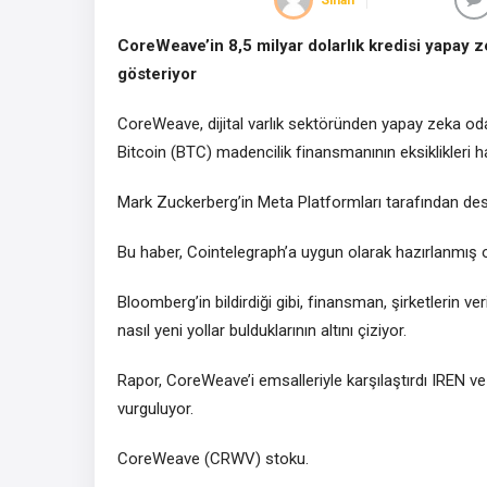
CoreWeave’in 8,5 milyar dolarlık kredisi yapay ze
gösteriyor
CoreWeave, dijital varlık sektöründen yapay zeka o
Bitcoin (BTC) madencilik finansmanının eksiklikleri 
Mark Zuckerberg’in Meta Platformları tarafından dest
Bu haber, Cointelegraph’a uygun olarak hazırlanmış 
Bloomberg’in bildirdiği gibi, finansman, şirketlerin 
nasıl yeni yollar bulduklarının altını çiziyor.
Rapor, CoreWeave’i emsalleriyle karşılaştırdı IREN ve N
vurguluyor.
CoreWeave (CRWV) stoku.