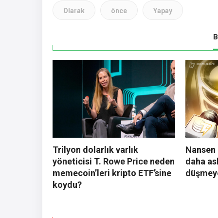
Olarak
önce
Yapay
B
Trilyon dolarlık varlık
Nansen 
yöneticisi T. Rowe Price neden
daha asl
memecoin’leri kripto ETF’sine
düşmey
koydu?