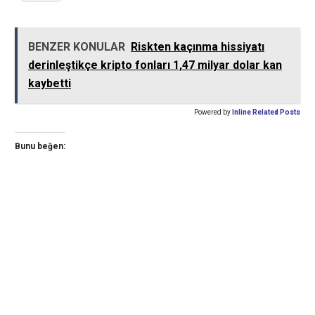
BENZER KONULAR
Riskten kaçınma hissiyatı
derinleştikçe kripto fonları 1,47 milyar dolar kan
kaybetti
Powered by
Inline Related Posts
Bunu beğen: