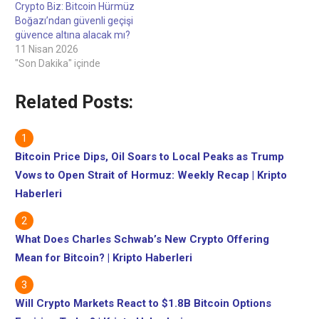
geçiş ücreti ödemesini
geçiş ücreti ödemesini
Crypto Biz: Bitcoin Hürmüz
talep edebilir; bu, jeopolitik
talep edebilir; bu, jeopolitik
Boğazı’ndan güvenli geçişi
gerilimler küresel ticaret…
gerilimler küresel ticaret…
güvence altına alacak mı?
11 Nisan 2026
"Son Dakika" içinde
Related Posts:
Bitcoin Price Dips, Oil Soars to Local Peaks as Trump
Vows to Open Strait of Hormuz: Weekly Recap | Kripto
Haberleri
What Does Charles Schwab’s New Crypto Offering
Mean for Bitcoin? | Kripto Haberleri
Will Crypto Markets React to $1.8B Bitcoin Options