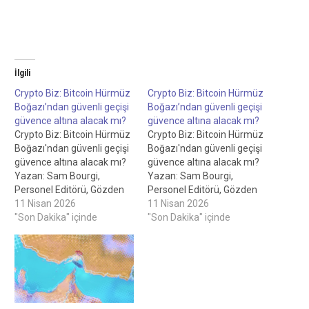
İlgili
Crypto Biz: Bitcoin Hürmüz
Crypto Biz: Bitcoin Hürmüz
Boğazı’ndan güvenli geçişi
Boğazı’ndan güvenli geçişi
güvence altına alacak mı?
güvence altına alacak mı?
Crypto Biz: Bitcoin Hürmüz
Crypto Biz: Bitcoin Hürmüz
Boğazı'ndan güvenli geçişi
Boğazı'ndan güvenli geçişi
güvence altına alacak mı?
güvence altına alacak mı?
Yazan: Sam Bourgi,
Yazan: Sam Bourgi,
Personel Editörü, Gözden
Personel Editörü, Gözden
geçiren: Robert Lakin,
11 Nisan 2026
geçiren: Robert Lakin,
11 Nisan 2026
Personel EditörüCrypto Biz:
"Son Dakika" içinde
Personel EditörüCrypto Biz:
"Son Dakika" içinde
Bitcoin, Hürmüz
Bitcoin, Hürmüz
Boğazı'ndan güvenli geçişi
Boğazı'ndan güvenli geçişi
güvence altına alacak mı?
güvence altına alacak mı?
17 saat önceİran, petrol
17 saat önceİran, petrol
tankerlerinin Hürmüz
tankerlerinin Hürmüz
Boğazı üzerinden BTC
Boğazı üzerinden BTC