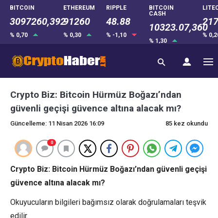
BITCOIN
ETHEREUM
RIPPLE
BITCOIN
LITE
CASH
3097260,392
91260
48.88
217
10323.07,360
% 0,70
% 0,30
% -1,10
% 0,
% 1,30
Crypto Biz: Bitcoin Hürmüz Boğazı’ndan
güvenli geçişi güvence altına alacak mı?
Güncelleme: 11 Nisan 2026 16:09
85 kez okundu
0
Crypto Biz: Bitcoin Hürmüz Boğazı’ndan güvenli geçişi
güvence altına alacak mı?
Okuyucuların bilgileri bağımsız olarak doğrulamaları teşvik
edilir.