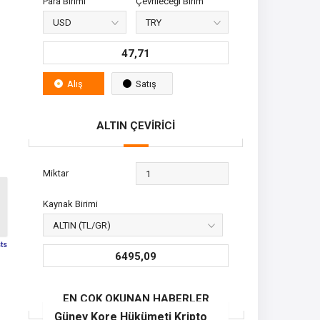
Para Birimi
Çevrileceği Birim
47,71
Alış
Satış
ALTIN ÇEVİRİCİ
Miktar
Kaynak Birimi
sts
6495,09
EN ÇOK OKUNAN HABERLER
Güney Kore Hükümeti Kripto