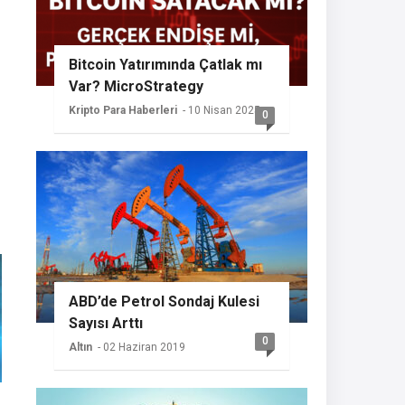
Bitcoin Yatırımında Çatlak mı
Var? MicroStrategy
Sessizliğini Koruyor
Kripto Para Haberleri
- 10 Nisan 2025
0
ABD’de Petrol Sondaj Kulesi
Sayısı Arttı
0
Altın
- 02 Haziran 2019