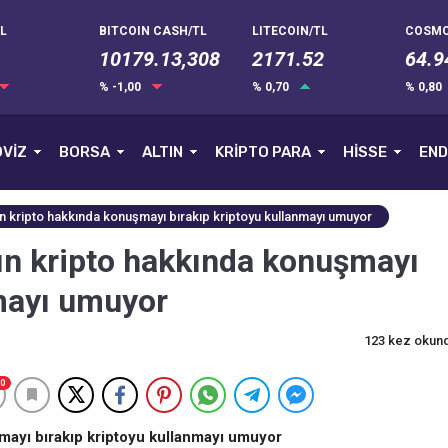
L
BITCOIN CASH/TL
LITECOIN/TL
COSMO
10179.13,308
2171.52
64.9
% -1,00
% 0,70
% 0,80
VİZ
BORSA
ALTIN
KRİPTO PARA
HİSSE
END
arın kripto hakkında konuşmayı bırakıp kriptoyu kullanmayı umuyor
arın kripto hakkında konuşmayı
nmayı umuyor
123 kez okun
0
şmayı bırakıp kriptoyu kullanmayı umuyor