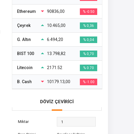
Ethereum
90836,00
% -0.50
Çeyrek
10.465,00
% 0,36
l
G. Altın
6.494,20
% 0,04
BIST 100
13.798,82
% 0,70
Litecoin
2171.52
% 0.70
B. Cash
10179.13,00
% -1.00
DÖVİZ ÇEVİRİCİ
Miktar