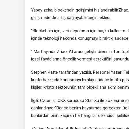
Yapay zeka, blockchain gelişimini hızlandırabilirZh
gelişmede de artış sağlayabileceğini ekledi.
“Blockchain için, veri depolama için başka kullanım 
içinde teknoloji hakkında konuşmayı bıraktık, sadece 
” Mart ayında Zhao, AI aracı geliştiricilerinin, fon to
içsel faydalarına öncelik vermesi gerektiğini savundu
Stephen Katte tarafından yazıldı, Personel Yazarı Feli
kripto hakkında konuşmayı bırakıp sadece kripto par
kişiler, kripto sektörünün tam ölçekli ana akım ben
İlgili: CZ anısı, OKX kurucusu Star Xu ile sözleşme 
canlandırıyor”Bence benim hayatımda gerçekten üç bü
bunlardan birini kaçıran herhangi bir ülke ciddi şekil
Cathie Wood’dan ARK Invest, Ocak ayı raporunda dijital