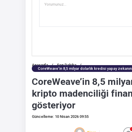
Anasayfa
/
Son Dakika
/
CoreWeave’in 8,5 milyar dolarlık kredisi yapay zekanın 
CoreWeave’in 8,5 milyar
kripto madenciliği finan
gösteriyor
Güncelleme: 10 Nisan 2026 09:55