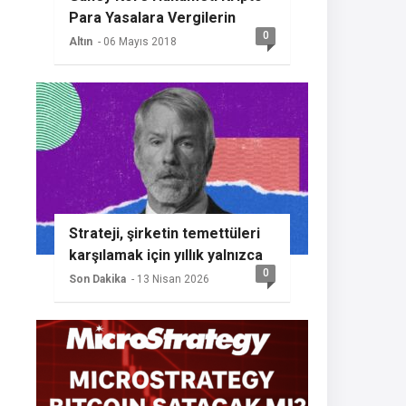
Para Yasalara Vergilerin
0
Getireceğini Açıkladı
Altın
- 06 Mayıs 2018
Strateji, şirketin temettüleri
karşılamak için yıllık yalnızca
0
%2 BTC büyümesine ihtiyaç
Son Dakika
- 13 Nisan 2026
duyması nedeniyle başka bir
Bitcoin alımının sinyalini
veriyor