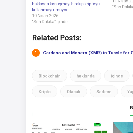
EditörüCZ, 5
11 Nisan 2
hakkında konuşmayı bırakıp kriptoyu
hakkında k
"Son Dakika
kullanmayı umuyor
kripto para
10 Nisan 2026
umuyor.10 
"Son Dakika" içinde
kişiler, kr
ana akım 
Related Posts:
Cardano and Monero (XMR) in Tussle for Cr
Blockchain
hakkında
İçinde
Kripto
Olacak
Sadece
Ya
B