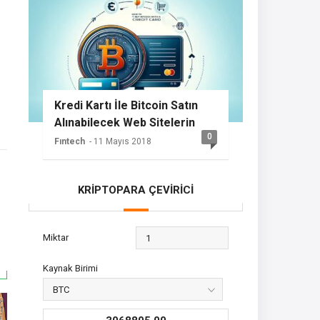
Kredi Kartı İle Bitcoin Satın
Alınabilecek Web Sitelerin
0
Listesi
Fıntech
- 11 Mayıs 2018
KRİPTOPARA ÇEVİRİCİ
Miktar
Kaynak Birimi