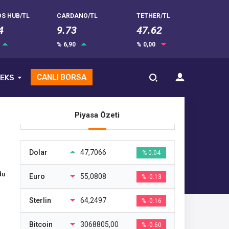
S HUB/TL
CARDANO/TL
TETHER/TL
4
9.73
47.62
% 6,90
% 0,00
CANLI BORSA
EKS
Piyasa Özeti
Dolar
47,7066
% 0.04
du
Euro
55,0808
% -0.13
Sterlin
64,2497
% -0.16
Bitcoin
3068805,00
% -0.60