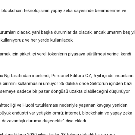
ao, blockchain teknolojisinin yapay zeka sayesinde benimsenme ve
durumları olacak, yani başka durumlar da olacak, ancak umarım beş yı
kullanıyoruz ve her yerde kullanılacak.
plamak için şirket içi yerel tokenlerin piyasaya sürülmesi yerine, kendi
.
x Ng tarafından incelendi, Personel Editörü CZ, 5 yıl içinde insanların
a birimini kullanmasını umuyor 36 dakika önce Sektörün içinden bazı
imsemeye sadece bir pazar döngüsü uzakta olabileceğini düşünüyor.
sahteciliği ve Huobi tutuklaması nedeniyle yaşanan kavgayı yeniden
yük endüstri var yetişkin ömrü: internet, blockchain ve yapay zeka
de dezavantajlı duruma düşecektir” diye ekledi.
 varlıkların 2030 yılına kadar 28 trilyon dolarlık bir pazara