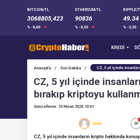
BITCOIN/TL
ETHEREUM/TL
RIPPLE/T
3068805,423
90836
49.34
% -0,60
% -0,50
% -3,30
KREDİ
DÖ
CZ, 5 yıl içinde insanl
Anasayfa
/
Son Dakika
/
CZ, 5 yıl içinde insanl
bırakıp kriptoyu kulla
Güncelleme: 10 Nisan 2026 10:01
Sinan
CZ, 5 yıl içinde insanların kripto hakkında konu