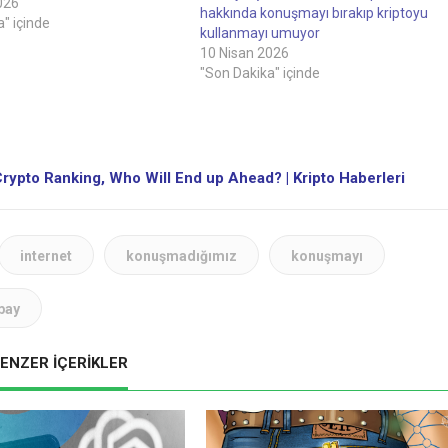
 yıl içinde insanların kripto
026
hakkında konuşmayı bırakıp kriptoyu
onuşmayı bırakıp sadece
" içinde
kullanmayı umuyor
 birimini kullanmasını
10 Nisan 2026
Nisan 2026 Sektördeki bazı
"Son Dakika" içinde
ipto sektörünün tam ölçekli
benimsemeye sadece…
ypto Ranking, Who Will End up Ahead? | Kripto Haberleri
internet
konuşmadığımız
konuşmayı
pay
ENZER İÇERİKLER