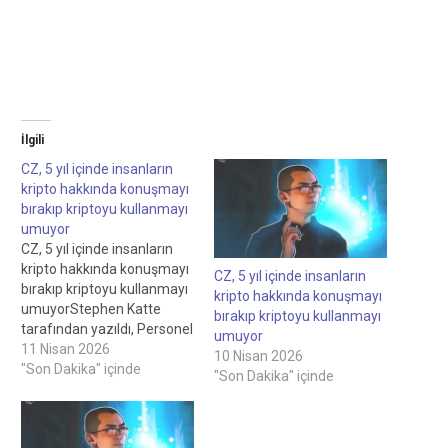
İlgili
CZ, 5 yıl içinde insanların
kripto hakkında konuşmayı
bırakıp kriptoyu kullanmayı
umuyor
CZ, 5 yıl içinde insanların
kripto hakkında konuşmayı
CZ, 5 yıl içinde insanların
bırakıp kriptoyu kullanmayı
kripto hakkında konuşmayı
umuyorStephen Katte
bırakıp kriptoyu kullanmayı
tarafından yazıldı, Personel
umuyor
Yazarı Felix Ng tarafından
11 Nisan 2026
10 Nisan 2026
incelendi, Personel
"Son Dakika" içinde
"Son Dakika" içinde
EditörüCZ, 5 yıl içinde
insanların kripto hakkında
konuşmayı bırakıp sadece