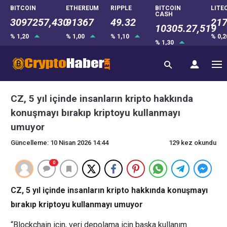
BITCOIN
ETHEREUM
RIPPLE
BITCOIN
LITE
CASH
3097257,430
91367
49.32
217
10305.27,519
% 1,20
% 1,00
% 1,10
% 0,
% 1,30
CZ, 5 yıl içinde insanların kripto hakkında
konuşmayı bırakıp kriptoyu kullanmayı
umuyor
Güncelleme: 10 Nisan 2026 14:44
129 kez okundu
0
CZ, 5 yıl içinde insanların kripto hakkında konuşmayı
bırakıp kriptoyu kullanmayı umuyor
“Blockchain için, veri depolama için başka kullanım