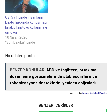
kripto para birimini
kullanmasını umuyor.10
Nisan 2026 Sektördeki bazı
kişiler, kripto sektörünün
CZ, 5 yıl içinde insanların
tam ölçekli ana akım
kripto hakkında konuşmayı
benimsemeye sadece…
bırakıp kriptoyu kullanmayı
umuyor
10 Nisan 2026
"Son Dakika" içinde
No related posts.
BENZER KONULAR
ABD ve İngiltere, ortak mali
düzenleme görüşmelerinde stablecoin'lere ve
tokenizasyona desteklerini yeniden doğruladı
Powered by
Inline Related Posts
BENZER İÇERİKLER