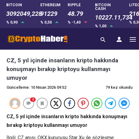
BITCOIN
ETHEREUM
RIPPLE
BITCOIN
LITE
CASH
3092049,228
91229
48.79
216
10227.11,734
% 0,90
% 0,50
% -1,40
% 0,
% 1,00
CZ, 5 yıl içinde insanların kripto hakkında
konuşmayı bırakıp kriptoyu kullanmayı
umuyor
Güncelleme: 10 Nisan 2026 09:52
79 kez okundu
0
CZ, 5 yıl içinde insanların kripto hakkında konuşmayı
bırakıp kriptoyu kullanmayı umuyor
İlgili: CZ anısı, OKX kurucusu Star Xu ile sözleşme