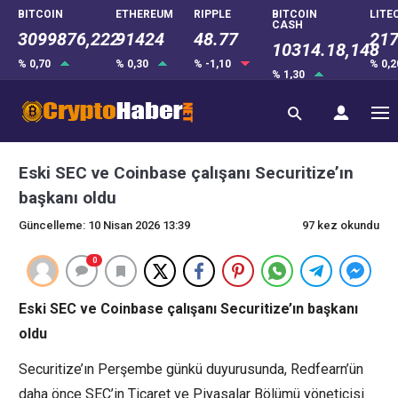
BITCOIN
ETHEREUM
RIPPLE
BITCOIN
LITE
CASH
3099876,222
91424
48.77
217
10314.18,148
% 0,70
% 0,30
% -1,10
% 0,
% 1,30
Eski SEC ve Coinbase çalışanı Securitize’ın
başkanı oldu
Güncelleme: 10 Nisan 2026 13:39
97 kez okundu
0
Eski SEC ve Coinbase çalışanı Securitize’ın başkanı
oldu
Securitize’ın Perşembe günkü duyurusunda, Redfearn’ün
daha önce SEC’in Ticaret ve Piyasalar Bölümü yöneticisi