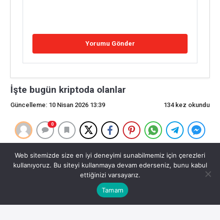
İşte bugün kriptoda olanlar
Güncelleme: 10 Nisan 2026 13:39
134 kez okundu
0
İşte bugün kriptoda olanlar
Web sitemizde size en iyi deneyimi sunabilmemiz için çerezleri
kullanıyoruz. Bu siteyi kullanmaya devam ederseniz, bunu kabul
Çok daha fazla bilgi işlem gücü QSB için gereklidir.
ettiğinizi varsayarız.
CoreWeave’in son finansmanı, Wall Street’in değişken,
Tamam
donanım destekli kripto kredilerinden nakit akışı odaklı
yapay zeka altyapısına geçişini vurguluyor ve Dubai’nin