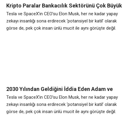
Kripto Paralar Bankacılık Sektörünü Çok Büyük
Şekilde Tehlikeye Soktu
Tesla ve SpaceX’in CEO’su Elon Musk, her ne kadar yapay
zekayı insanlığı sona erdirecek ‘potansiyel bir katil’ olarak
görse de, pek çok insan ünlü mucit ile aynı görüşte değil.
Avrupa genelinde yapılan bir araştırmaya göre, her dört kişiden
biri ülke yönetiminin yapay zekaya devredilmesini istiyor.
Bilgisayarlardan akıllı telefonlara, otomobillerden insansız
hava uçaklarına kadar hemen her alanda kendini gösteren
2030 Yılından Geldiğini İddia Eden Adam ve
İfadesinde Söyledikleri
Tesla ve SpaceX’in CEO’su Elon Musk, her ne kadar yapay
zekayı insanlığı sona erdirecek ‘potansiyel bir katil’ olarak
görse de, pek çok insan ünlü mucit ile aynı görüşte değil.
Avrupa genelinde yapılan bir araştırmaya göre, her dört kişiden
biri ülke yönetiminin yapay zekaya devredilmesini istiyor.
Bilgisayarlardan akıllı telefonlara, otomobillerden insansız