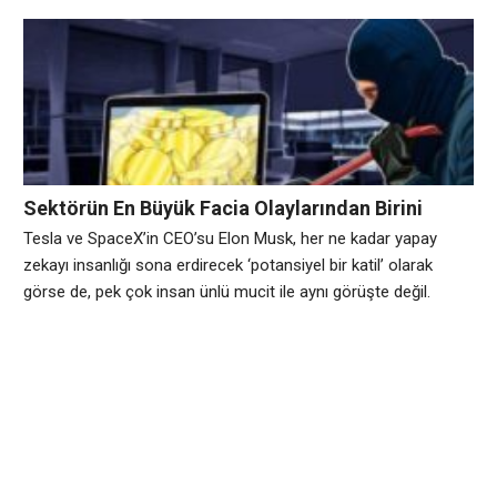
hava uçaklarına kadar hemen her alanda kendini gösteren
yapay zeka, daha şimdiden insanoğlunun hayatında çok
önemli yer kaplamaya başladı. 2019 Yılında’da Yeni Özellikler
Gelecek Yapay zeka yaşadığımız gezegen için bir tehdit mi,
yoksa bizleri yüklerimizden
Sektörün En Büyük Facia Olaylarından Birini
Gören Coinheck Sonunda Satıldı!
Tesla ve SpaceX’in CEO’su Elon Musk, her ne kadar yapay
zekayı insanlığı sona erdirecek ‘potansiyel bir katil’ olarak
görse de, pek çok insan ünlü mucit ile aynı görüşte değil.
Avrupa genelinde yapılan bir araştırmaya göre, her dört kişiden
biri ülke yönetiminin yapay zekaya devredilmesini istiyor.
Bilgisayarlardan akıllı telefonlara, otomobillerden insansız
hava uçaklarına kadar hemen her alanda kendini gösteren