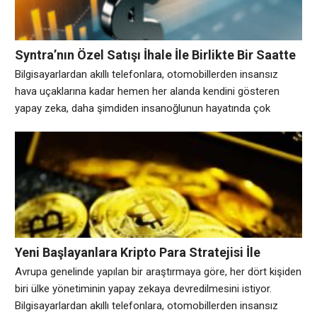
Syntra’nın Özel Satışı İhale İle Birlikte Bir Saatte
Tamamlandı!
Bilgisayarlardan akıllı telefonlara, otomobillerden insansız
hava uçaklarına kadar hemen her alanda kendini gösteren
yapay zeka, daha şimdiden insanoğlunun hayatında çok
önemli yer kaplamaya başladı. 2019 Yılında’da Yeni Özellikler
Gelecek Yapay zeka yaşadığımız gezegen için bir tehdit mi,
yoksa bizleri yüklerimizden kurtaracak bir mucize mi?
Dünyadaki pek çok insan, bu sorunun cevabını arıyor. Elon
Musk’ın yapay zeka
Yeni Başlayanlara Kripto Para Stratejisi İle
Alakalı Kritik Bilgiler !
Avrupa genelinde yapılan bir araştırmaya göre, her dört kişiden
biri ülke yönetiminin yapay zekaya devredilmesini istiyor.
Bilgisayarlardan akıllı telefonlara, otomobillerden insansız