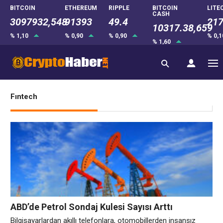
BITCOIN
ETHEREUM
RIPPLE
BITCOIN
LITE
CASH
3097932,548
91393
49.4
217
10317.38,659
% 1,10
% 0,90
% 0,90
% 0,
% 1,60
Fıntech
ABD’de Petrol Sondaj Kulesi Sayısı Arttı
Bilgisayarlardan akıllı telefonlara, otomobillerden insansız