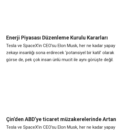
hava uçaklarına kadar hemen her alanda kendini gösteren
Enerji Piyasası Düzenleme Kurulu Kararları
Tesla ve SpaceX’in CEO’su Elon Musk, her ne kadar yapay
zekayı insanlığı sona erdirecek ‘potansiyel bir katil’ olarak
görse de, pek çok insan ünlü mucit ile aynı görüşte değil.
Avrupa genelinde yapılan bir araştırmaya göre, her dört kişiden
biri ülke yönetiminin yapay zekaya devredilmesini istiyor.
Bilgisayarlardan akıllı telefonlara, otomobillerden insansız
hava uçaklarına kadar hemen her alanda kendini gösteren
Çin’den ABD’ye ticaret müzakerelerinde Artan
Talepler Suçlaması
Tesla ve SpaceX’in CEO’su Elon Musk, her ne kadar yapay