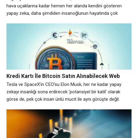
hava uçaklarına kadar hemen her alanda kendini gösteren
yapay zeka, daha şimdiden insanoğlunun hayatında çok
önemli yer kaplamaya başladı. 2019 Yılında’da Yeni Özellikler
Gelecek Yapay zeka yaşadığımız gezegen için bir tehdit mi,
yoksa bizleri yüklerimizden kurtaracak bir mucize mi?
Dünyadaki pek çok insan, bu sorunun cevabını arıyor. Elon
Musk’ın yapay zeka
Kredi Kartı İle Bitcoin Satın Alınabilecek Web
Sitelerin Listesi
Tesla ve SpaceX’in CEO’su Elon Musk, her ne kadar yapay
zekayı insanlığı sona erdirecek ‘potansiyel bir katil’ olarak
görse de, pek çok insan ünlü mucit ile aynı görüşte değil.
Avrupa genelinde yapılan bir araştırmaya göre, her dört kişiden
biri ülke yönetiminin yapay zekaya devredilmesini istiyor.
Bilgisayarlardan akıllı telefonlara, otomobillerden insansız
hava uçaklarına kadar hemen her alanda kendini gösteren